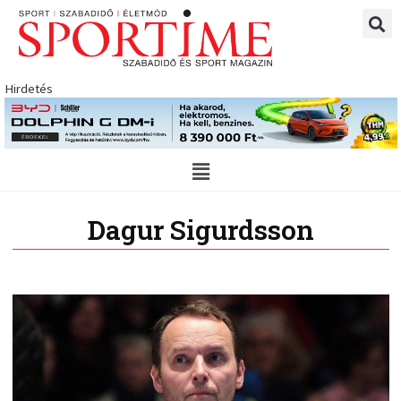
Skip
to
content
Hirdetés
Main
Menu
Dagur Sigurdsson