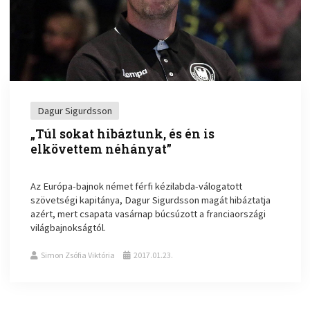
Dagur Sigurdsson
„Túl sokat hibáztunk, és én is
elkövettem néhányat”
Az Európa-bajnok német férfi kézilabda-válogatott
szövetségi kapitánya, Dagur Sigurdsson magát hibáztatja
azért, mert csapata vasárnap búcsúzott a franciaországi
világbajnokságtól.
Simon Zsófia Viktória
2017.01.23.