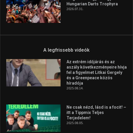
Hungarian Darts Trophyra
2026.07.31.
A legfrissebb videók
Az extrém időjárás és az
aszály következményeire hívja
fel a figyelmet Litkai Gergely
és a Greenpeace közös
híradója
2025.08.14.
Ne csak nézd, lásd is a focit! –
itt a Tippmix Teljes
Terjedelem!
2025.08.05.