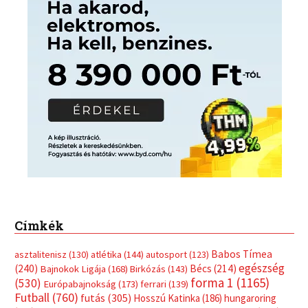
Címkék
Babos Tímea
asztalitenisz
(130)
atlétika
(144)
autosport
(123)
egészség
(240)
Bécs
(214)
Bajnokok Ligája
(168)
Birkózás
(143)
forma 1
(1165)
(530)
Európabajnokság
(173)
ferrari
(139)
Futball
(760)
futás
(305)
Hosszú Katinka
(186)
hungaroring