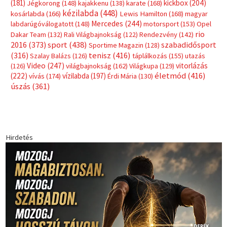
(181)
kickbox
(204)
Jégkorong
(148)
kajakkenu
(138)
karate
(168)
kézilabda
(448)
kosárlabda
(166)
Lewis Hamilton
(168)
magyar
Mercedes
(244)
labdarúgóválogatott
(148)
motorsport
(153)
Opel
rio
Dakar Team
(132)
Rali Világbajnokság
(122)
Rendezvény
(142)
sport
(438)
2016
(373)
szabadidősport
Sportime Magazin
(128)
(316)
tenisz
(416)
Szalay Balázs
(126)
táplálkozás
(155)
utazás
Video
(247)
vitorlázás
(126)
világbajnokság
(162)
Világkupa
(129)
életmód
(416)
(222)
vívás
(174)
vízilabda
(197)
Érdi Mária
(130)
úszás
(361)
Hirdetés