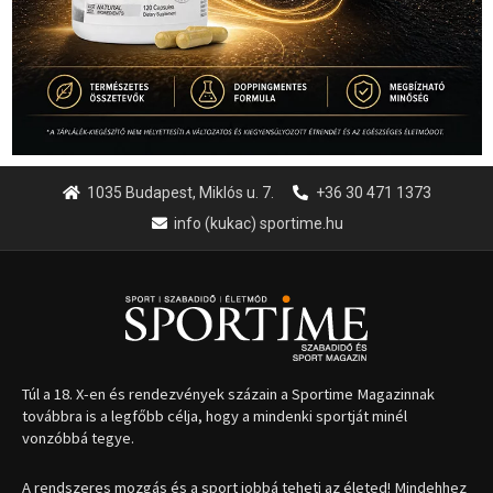
1035 Budapest, Miklós u. 7.
+36 30 471 1373
info (kukac) sportime.hu
Túl a 18. X-en és rendezvények százain a Sportime Magazinnak
továbbra is a legfőbb célja, hogy a mindenki sportját minél
vonzóbbá tegye.
A rendszeres mozgás és a sport jobbá teheti az életed! Mindehhez