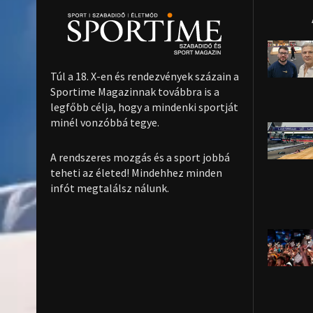
Túl a 18. X-en és rendezvények százain a
Sportime Magazinnak továbbra is a
legfőbb célja, hogy a mindenki sportját
minél vonzóbbá tegye.
A rendszeres mozgás és a sport jobbá
teheti az életed! Mindehhez minden
infót megtalálsz nálunk.