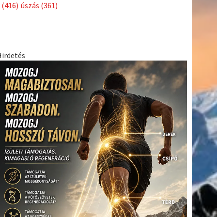
(416)
úszás
(361)
Hirdetés