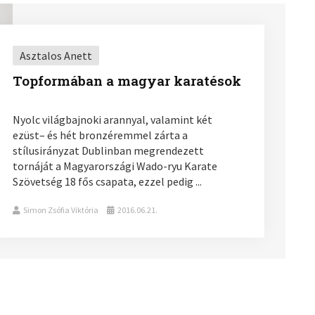
Asztalos Anett
Topformában a magyar karatésok
Nyolc világbajnoki arannyal, valamint két
ezüst– és hét bronzéremmel zárta a
stílusirányzat Dublinban megrendezett
tornáját a Magyarországi Wado-ryu Karate
Szövetség 18 fős csapata, ezzel pedig ...
Simon Zsófia Viktória
2016.06.21.