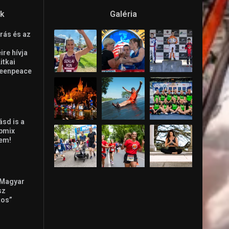
ók
Galéria
rás és az
re hívja
Litkai
reenpeace
ásd is a
ppmix
lem!
 Magyar
sz
tos”