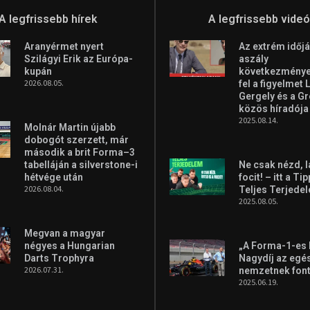
A legfrissebb hírek
A legfrissebb vide
Aranyérmet nyert
Az extrém időjá
Szilágyi Erik az Európa-
aszály
kupán
következményei
2026.08.05.
fel a figyelmet 
Gergely és a G
közös híradója
2025.08.14.
Molnár Martin újabb
dobogót szerzett, már
második a brit Forma–3
tabelláján a silverstone-i
Ne csak nézd, l
hétvége után
focit! – itt a Ti
2026.08.04.
Teljes Terjede
2025.08.05.
Megvan a magyar
négyes a Hungarian
„A Forma-1-es
Darts Trophyra
Nagydíj az egé
2026.07.31.
nemzetnek fon
2025.06.19.