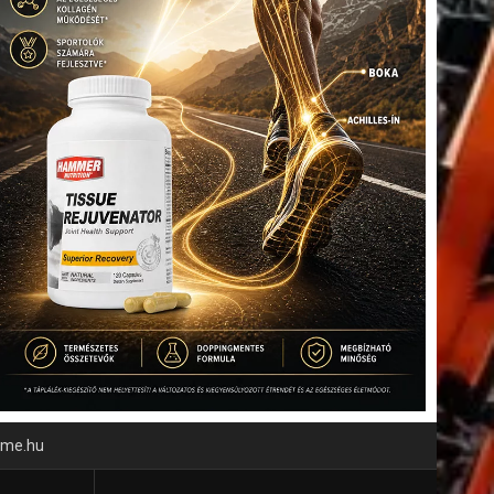
time.hu