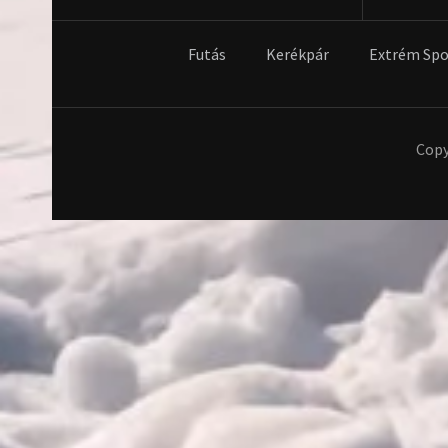
Futás
Kerékpár
Extrém Spo
Copy