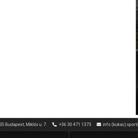
35 Budapest, Miklós u. 7.
+36 30 471 1373
info (kukac) spor