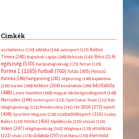
Címkék
Babos
asztalitenisz
(130)
atlétika
(144)
autosport
(123)
Tímea
(240)
Bécs
(214)
Bajnokok Ligája
(168)
Birkózás
(143)
egészség
(530)
Európabajnokság
(173)
ferrari
(139)
forma 1
(1165)
Futball
(760)
futás
(305)
Hosszú
Katinka
(186)
hungaroring
(181)
Jégkorong
(148)
kajakkenu
kézilabda
kickbox
(204)
(138)
karate
(168)
kosárlabda
(166)
(448)
Lewis Hamilton
(168)
magyar labdarúgóválogatott
(148)
Mercedes
(244)
motorsport
(153)
Opel Dakar Team
(132)
Rali
sport
rio 2016
(373)
Világbajnokság
(122)
Rendezvény
(142)
(438)
szabadidősport
(316)
Sportime Magazin
(128)
Szalay
tenisz
(416)
Balázs
(126)
táplálkozás
(155)
utazás
(126)
Video
(247)
vitorlázás
világbajnokság
(162)
Világkupa
(129)
életmód
(222)
vívás
(174)
vízilabda
(197)
Érdi Mária
(130)