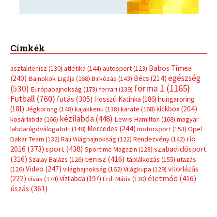
Címkék
Babos Tímea
asztalitenisz
(130)
atlétika
(144)
autosport
(123)
egészség
(240)
Bécs
(214)
Bajnokok Ligája
(168)
Birkózás
(143)
forma 1
(1165)
(530)
Európabajnokság
(173)
ferrari
(139)
Futball
(760)
futás
(305)
Hosszú Katinka
(186)
hungaroring
(181)
kickbox
(204)
Jégkorong
(148)
kajakkenu
(138)
karate
(168)
kézilabda
(448)
kosárlabda
(166)
Lewis Hamilton
(168)
magyar
Mercedes
(244)
labdarúgóválogatott
(148)
motorsport
(153)
Opel
rio
Dakar Team
(132)
Rali Világbajnokság
(122)
Rendezvény
(142)
sport
(438)
2016
(373)
szabadidősport
Sportime Magazin
(128)
(316)
tenisz
(416)
Szalay Balázs
(126)
táplálkozás
(155)
utazás
Video
(247)
vitorlázás
(126)
világbajnokság
(162)
Világkupa
(129)
életmód
(416)
(222)
vívás
(174)
vízilabda
(197)
Érdi Mária
(130)
úszás
(361)