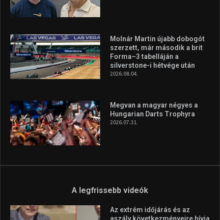
Molnár Martin újabb dobogót
szerzett, már második a brit
Forma–3 tabelláján a
silverstone-i hétvége után
2026.08.04.
Megvan a magyar négyes a
Hungarian Darts Trophyra
2026.07.31.
A legfrissebb videók
Az extrém időjárás és az
aszály következményeire hívja