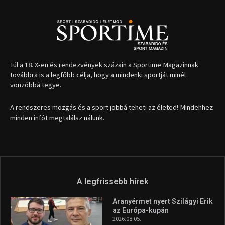
Túl a 18. X-en és rendezvények százain a Sportime Magazinnak
továbbra is a legfőbb célja, hogy a mindenki sportját minél
vonzóbbá tegye.
A rendszeres mozgás és a sport jobbá teheti az életed! Mindehhez
minden infót megtalálsz nálunk.
A legfrissebb hírek
Aranyérmet nyert Szilágyi Erik
az Európa-kupán
2026.08.05.