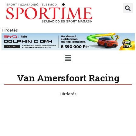
Skip
to
content
Hirdetés
Main
Menu
Van Amersfoort Racing
Hirdetés