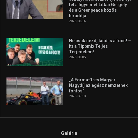
fel a figyelmet Litkai Gergely
és a Greenpeace közös
híradója
2025.08.14.
Ne csak nézd, lásd is a focit! –
itt a Tippmix Teljes
Terjedelem!
2025.08.05.
„A Forma-1-es Magyar
Nagydíj az egész nemzetnek
fontos”
2025.06.19.
Galéria