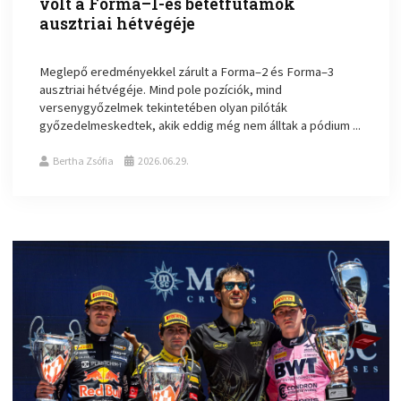
volt a Forma–1-es betétfutamok
ausztriai hétvégéje
Meglepő eredményekkel zárult a Forma–2 és Forma–3
ausztriai hétvégéje. Mind pole pozíciók, mind
versenygyőzelmek tekintetében olyan pilóták
győzedelmeskedtek, akik eddig még nem álltak a pódium ...
Bertha Zsófia
2026.06.29.