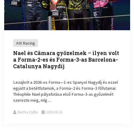
AIX Racing
Nael és Câmara győzelmek – ilyen volt
a Forma-2-es és Forma-3-as Barcelona-
Catalunya Nagydíj
Lezajlott a 2026-os Forma—1-es Spanyol Nagydíj és ezzel
együtt a betétfutamok, a Forma–2 és Forma–3 főfutamai.
Théophile Nael pályafutása első Forma–3-as győzelmét
szerezte meg, míg ...
Bertha Zsófia
2026.06.16.