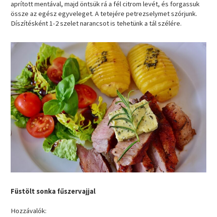
aprított mentával, majd öntsük rá a fél citrom levét, és forgassuk
össze az egész egyveleget. A tetejére petrezselymet szórjunk.
Díszítésként 1-2 szelet narancsot is tehetünk a tál szélére.
Füstölt sonka fűszervajjal
Hozzávalók: