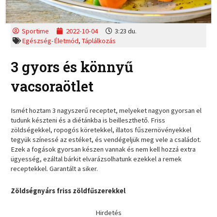
Sportime
2022-10-04
3:23 du.
Egészség-Életmód
,
Táplálkozás
3 gyors és könnyű
vacsoraötlet
Ismét hoztam 3 nagyszerű receptet, melyeket nagyon gyorsan el
tudunk készteni és a diétánkba is beilleszthető. Friss
zöldségekkel, ropogós köretekkel, illatos fűszernövényekkel
tegyük színessé az estéket, és vendégeljük meg vele a családot.
Ezek a fogások gyorsan készen vannak és nem kell hozzá extra
ügyesség, ezáltal bárkit elvarázsolhatunk ezekkel a remek
receptekkel. Garantált a siker.
Zöldségnyárs friss zöldfűszerekkel
Hirdetés