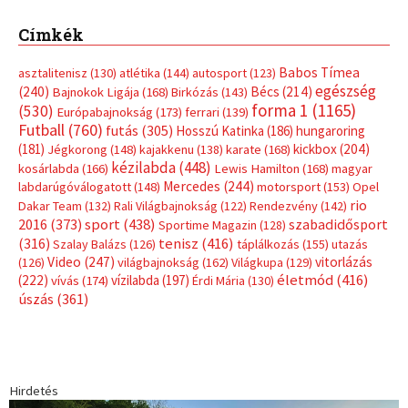
Címkék
Babos Tímea
asztalitenisz
(130)
atlétika
(144)
autosport
(123)
egészség
(240)
Bécs
(214)
Bajnokok Ligája
(168)
Birkózás
(143)
forma 1
(1165)
(530)
Európabajnokság
(173)
ferrari
(139)
Futball
(760)
futás
(305)
Hosszú Katinka
(186)
hungaroring
(181)
kickbox
(204)
Jégkorong
(148)
kajakkenu
(138)
karate
(168)
kézilabda
(448)
kosárlabda
(166)
Lewis Hamilton
(168)
magyar
Mercedes
(244)
labdarúgóválogatott
(148)
motorsport
(153)
Opel
rio
Dakar Team
(132)
Rali Világbajnokság
(122)
Rendezvény
(142)
sport
(438)
2016
(373)
szabadidősport
Sportime Magazin
(128)
(316)
tenisz
(416)
Szalay Balázs
(126)
táplálkozás
(155)
utazás
Video
(247)
vitorlázás
(126)
világbajnokság
(162)
Világkupa
(129)
életmód
(416)
(222)
vívás
(174)
vízilabda
(197)
Érdi Mária
(130)
úszás
(361)
Hirdetés