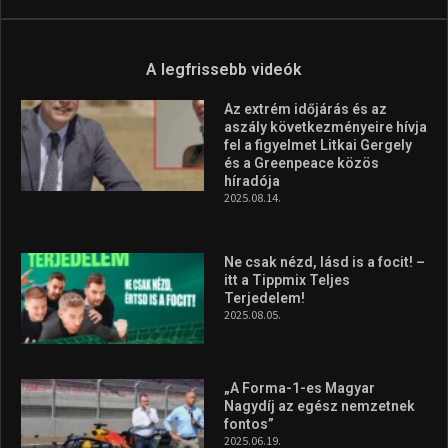
A legfrissebb videók
Az extrém időjárás és az
aszály következményeire hívja
fel a figyelmet Litkai Gergely
és a Greenpeace közös
híradója
2025.08.14.
Ne csak nézd, lásd is a focit! –
itt a Tippmix Teljes
Terjedelem!
2025.08.05.
„A Forma-1-es Magyar
Nagydíj az egész nemzetnek
fontos”
2025.06.19.