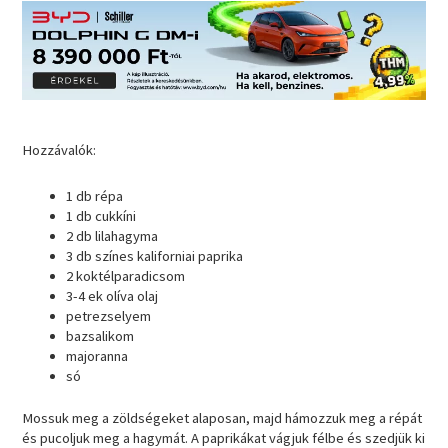
Hozzávalók:
1 db répa
1 db cukkíni
2 db lilahagyma
3 db színes kaliforniai paprika
2 koktélparadicsom
3-4 ek olíva olaj
petrezselyem
bazsalikom
majoranna
só
Mossuk meg a zöldségeket alaposan, majd hámozzuk meg a répát
és pucoljuk meg a hagymát. A paprikákat vágjuk félbe és szedjük ki