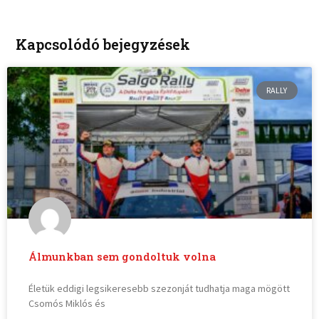
Kapcsolódó bejegyzések
RALLY
Álmunkban sem gondoltuk volna
Életük eddigi legsikeresebb szezonját tudhatja maga mögött
Csomós Miklós és