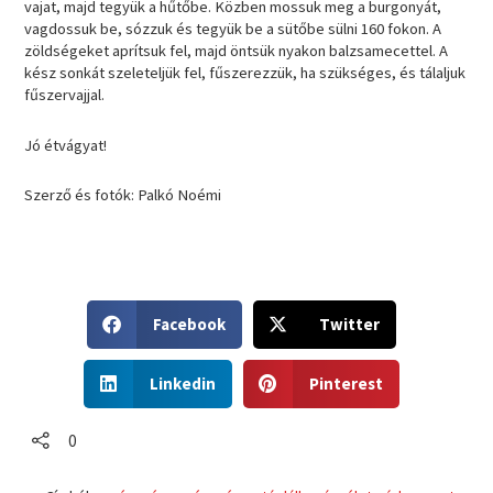
vajat, majd tegyük a hűtőbe. Közben mossuk meg a burgonyát,
vagdossuk be, sózzuk és tegyük be a sütőbe sülni 160 fokon. A
zöldségeket aprítsuk fel, majd öntsük nyakon balzsamecettel. A
kész sonkát szeleteljük fel, fűszerezzük, ha szükséges, és tálaljuk
fűszervajjal.
Jó étvágyat!
Szerző és fotók: Palkó Noémi
S
S
Facebook
Twitter
h
h
a
a
S
S
r
r
Linkedin
Pinterest
h
h
e
e
a
a
o
o
r
r
0
n
n
e
e
f
t
o
o
a
w