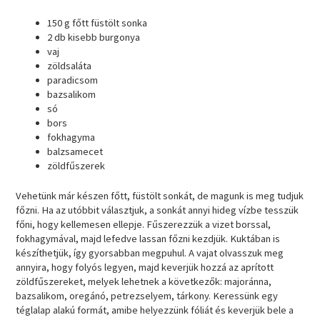
150 g főtt füstölt sonka
2 db kisebb burgonya
vaj
zöldsaláta
paradicsom
bazsalikom
só
bors
fokhagyma
balzsamecet
zöldfűszerek
Vehetünk már készen főtt, füstölt sonkát, de magunk is meg tudjuk
főzni. Ha az utóbbit választjuk, a sonkát annyi hideg vízbe tesszük
főni, hogy kellemesen ellepje. Fűszerezzük a vizet borssal,
fokhagymával, majd lefedve lassan főzni kezdjük. Kuktában is
készíthetjük, így gyorsabban megpuhul. A vajat olvasszuk meg
annyira, hogy folyós legyen, majd keverjük hozzá az aprított
zöldfűszereket, melyek lehetnek a következők: majoránna,
bazsalikom, oregánó, petrezselyem, tárkony. Keressünk egy
téglalap alakú formát, amibe helyezzünk fóliát és keverjük bele a