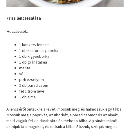
Friss lencsesaláta
Hozzávalók:
1 konzerv lencse
1 db kaliforniai paprika
1 db kígyóuborka
1 db gránátalma
menta
só
petrezselyem
2 db paradicsom
fél citrom leve
1 db alma
A lencséről öntsük le a levet, mossuk meg és halmozzuk egy tálba.
Mossuk meg a paprikát, az uborkát, a paradicsomot és az almát,
majd vágjuk fel kis darabokra és mehet a tálba. A gránátalmából
szedjük ki a magokat, és öntsük a tálba. Sózzuk, szórjuk meg az