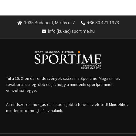
1035 Budapest, Miklós u. 7.
+36 30 471 1373
info (kukac) sportime.hu
Túl a 18. X-en és rendezvények százain a Sportime Magazinnak
továbbra is a legfőbb célja, hogy a mindenki sportját minél
vonzóbbá tegye.
A rendszeres mozgás és a sport jobbá teheti az életed! Mindehhez
minden infót megtalálsz nálunk.