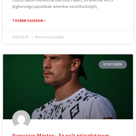
Csütörtökön menesztették Rob Pallint, a Fehérvár AV19
jégkorongcsapatának amerikai vezetőedzőjét,
TOVÁBB OLVASOM »
2016.01.07.
Nincs hozzászólás
SPORTHÍREK
Fucsovics Márton: „Ez volt pályafutásom