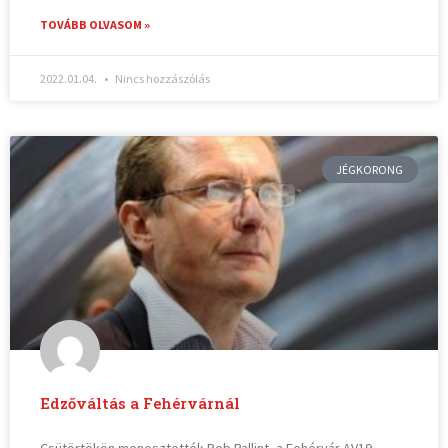
TOVÁBB OLVASOM »
2022.01.04.
Nincs hozzászólás
JÉGKORONG
Edzőváltás a Fehérvárnál