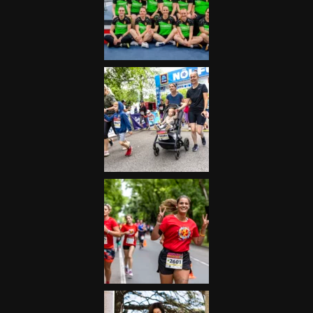
Futás
Kerékpár