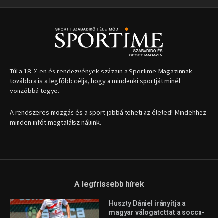
A legfrissebb hírek
Huszty Dániel irányítja a
magyar válogatottat a socca-
világbajnokságon
2026.08.07.
Aranyérmet nyert Szilágyi Erik
az Európa-kupán
2026.08.05.
Molnár Martin újabb dobogót
szerzett, már második a brit
Forma–3 tabelláján a