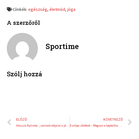
f
t
o
o
a
w
Címkék:
egészség
,
életmód
,
jóga
n
n
c
i
l
p
e
t
A szerzőről
i
i
b
t
n
n
o
e
k
t
o
r
e
e
Sportime
k
d
r
i
e
n
s
t
Szólj hozzá
Előző
K
ELŐZŐ
KÖVETKEZŐ
Hosszú Katinka: „vannak céljaim a jövőre is”
Európa Játékok – Megvan a teqballos magyar válogatott