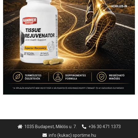
1035 Budapest, Miklós u. 7.
+36 30 471 1373
info (kukac) sportime.hu
Túl a 18. X-en és rendezvények százain a Sportime Magazinnak
továbbra is a legfőbb célja, hogy a mindenki sportját minél
vonzóbbá tegye.
A rendszeres mozgás és a sport jobbá teheti az életed! Mindehhez
minden infót megtalálsz nálunk.