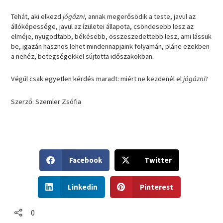
Tehát, aki elkezd
jógázni
, annak megerősödik a teste, javul az
állóképessége, javul az ízületei állapota, csöndesebb lesz az
elméje, nyugodtabb, békésebb, összeszedettebb lesz, ami lássuk
be, igazán hasznos lehet mindennapjaink folyamán, pláne ezekben
a nehéz, betegségekkel sújtotta időszakokban.
Végül csak egyetlen kérdés maradt: miért ne kezdenél el
jógázni
?
Szerző: Szemler Zsófia
S
S
Facebook
Twitter
h
h
a
a
S
S
r
r
Linkedin
Pinterest
h
h
e
e
a
a
o
o
r
r
0
n
n
e
e