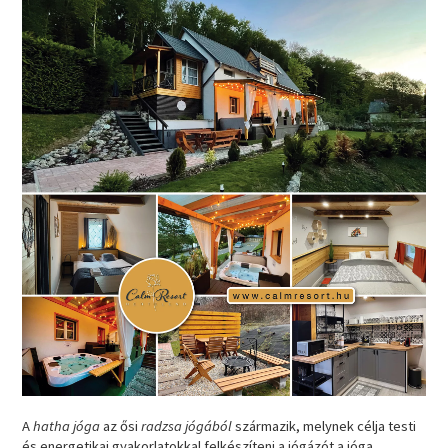
A
hatha jóga
az ősi
radzsa jógából
származik, melynek célja testi
és energetikai gyakorlatokkal felkészíteni a jógázót a jóga