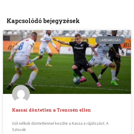
Kapcsolódó bejegyzések
LABDARÚGÁS
Kassai döntetlen a Trencsén ellen
Gól nélküli döntetlennel kezdte a Kassa a rájátszást. A
Szlovák