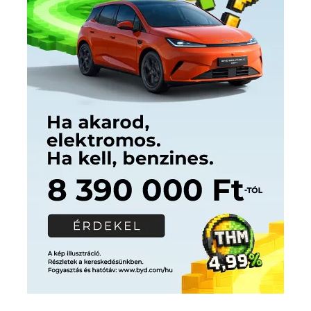
Címkék
Babos Tímea
asztalitenisz
(130)
atlétika
(144)
autosport
(123)
egészség
(240)
Bécs
(214)
Bajnokok Ligája
(168)
Birkózás
(143)
forma 1
(1165)
(530)
Európabajnokság
(173)
ferrari
(139)
Futball
(760)
futás
(305)
Hosszú Katinka
(186)
hungaroring
(181)
kickbox
(204)
Jégkorong
(148)
kajakkenu
(138)
karate
(168)
kézilabda
(448)
kosárlabda
(166)
Lewis Hamilton
(168)
magyar
Mercedes
(244)
labdarúgóválogatott
(148)
motorsport
(153)
Opel
rio
Dakar Team
(132)
Rali Világbajnokság
(122)
Rendezvény
(142)
sport
(438)
2016
(373)
szabadidősport
Sportime Magazin
(128)