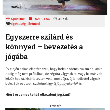
Sportime
2023-04-06
3:37 du.
Egészség-Életmód
Egyszerre szilárd és
könnyed – bevezetés a
jógába
Év elején sokan elhatározzák, hogy belekezdenek valamibe, amit
eddig még nem próbáltak, de régóta vágynak rá. Vagy ha már volt
közük hozzá, kísérleteztek vele, most újra, új lendülettel vágnak
bele. Sok esetben születnek így új
jógagyakorlók
is.
Miért érdemes tehát elkezdeni jógázni?
Hirdetés