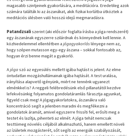
magasabb szintjeinek gyakorlására, a meditációra. Eredetileg azok
számára találták ki az ászanákat, akik fizikai korlátba ütköztek a
meditációs ülésben való hosszú idejű megmaradásra.
Patandzsali
szerint (aki először foglalta írásba a jóga rendszerét)
egy ászanának egyszerre szilárdnak és könnyednek kell lennie. A
közhiedelemmel ellentétben a
jógagyakorlás
lényege nem az,
hogy szépen mutasson egy-egy ászana – sokkal fontosabb az,
hogyan érzi benne magát a gyakorló.
A
jóga
szó az egyesülés mellett igába hajtást is jelent. Az elme
öntudatlan mozgáshullámainak igába hajtását. A test uralása,
irányítása alapvető igényünk, miért ne tennénk ugyanezt
elménkkel is? A reggeli felébredésünk első pillanatától kezdve
lefekvésünkig folyamatos gondolatáramlás fárasztja agyunkat,
figyeld csak meg! A jógagyakorlatokra, ászanákra való
koncentráció segít a jelenben maradni és megfékezni a
gondolatok áramát, amivel egyszerre frissíti fel, erősíti meg a
testet és lazítja, pihenteti az elmét. A jóga tehát nemcsak
testtömeg növelés céljából alkalmazható, hanem emellett növeli
az ízületek mozgásterét, sőt segíti az energiák szabályozását,