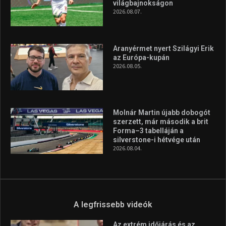
silverstone-i hétvége után
2026.08.04.
A legfrissebb videók
Az extrém időjárás és az
aszály következményeire hívja
fel a figyelmet Litkai Gergely
és a Greenpeace közös
híradója
2025.08.14.
Ne csak nézd, lásd is a focit! –
itt a Tippmix Teljes
Terjedelem!
2025.08.05.