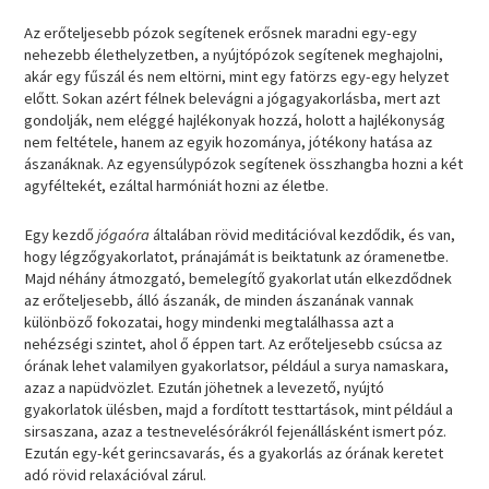
Az erőteljesebb pózok segítenek erősnek maradni egy-egy
nehezebb élethelyzetben, a nyújtópózok segítenek meghajolni,
akár egy fűszál és nem eltörni, mint egy fatörzs egy-egy helyzet
előtt. Sokan azért félnek belevágni a jógagyakorlásba, mert azt
gondolják, nem eléggé hajlékonyak hozzá, holott a hajlékonyság
nem feltétele, hanem az egyik hozománya, jótékony hatása az
ászanáknak. Az egyensúlypózok segítenek összhangba hozni a két
agyféltekét, ezáltal harmóniát hozni az életbe.
Egy kezdő
jógaóra
általában rövid meditációval kezdődik, és van,
hogy légzőgyakorlatot, pránajámát is beiktatunk az óramenetbe.
Majd néhány átmozgató, bemelegítő gyakorlat után elkezdődnek
az erőteljesebb, álló ászanák, de minden ászanának vannak
különböző fokozatai, hogy mindenki megtalálhassa azt a
nehézségi szintet, ahol ő éppen tart. Az erőteljesebb csúcsa az
órának lehet valamilyen gyakorlatsor, például a surya namaskara,
azaz a napüdvözlet. Ezután jöhetnek a levezető, nyújtó
gyakorlatok ülésben, majd a fordított testtartások, mint például a
sirsaszana, azaz a testnevelésórákról fejenállásként ismert póz.
Ezután egy-két gerincsavarás, és a gyakorlás az órának keretet
adó rövid relaxációval zárul.