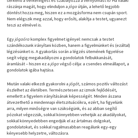
serkenti a vérkeringést és szabályozza a vérnyomást is! Ha valaki
rászánja magát, hogy elinduljon a
jóga
útján, a lehető legjobb
döntést hozza meg, hiszen ez a mozgásforma nem csupán sport.
Nem elégszik meg azzal, hogy erősíti, alakítja a testet, ugyanezt
teszi az elmével is.
Egy
jógaóra
komplex figyelmet igényel: nemcsak a testet
szándékozunk irányítani közben, hanem a figyelmünket és (ezáltal)
légzésünket is. A gyakorlás során a légzés ütemének figyelése
segít végig megakadályozni a gondolatok felbukkanását,
áramlását – hiszen ez a
jóga
végső célja: a csendes elmeállapot, a
gondolatok igába hajtása.
Miután valaki elkezdi gyakorolni a
jógát
, számos pozitív változást
észlelhet az életében. Természetesen az izmok fejlődését,
emellett a figyelem irányításának képességét. Minden ászana
átvezethető a mindennapi életszituációkra, ezért, ha figyelünk
arra, milyen minőségre van szükségünk, és az abban segítő
pózokat végezzük, sokkal könnyebben vehetjük az akadályokat,
sokkal könnyedebben engedjük el az ártalmas dolgokat,
gondolatokat, és sokkal rugalmasabban reagálunk egy-egy
kényesebb helyzetre, változásra.