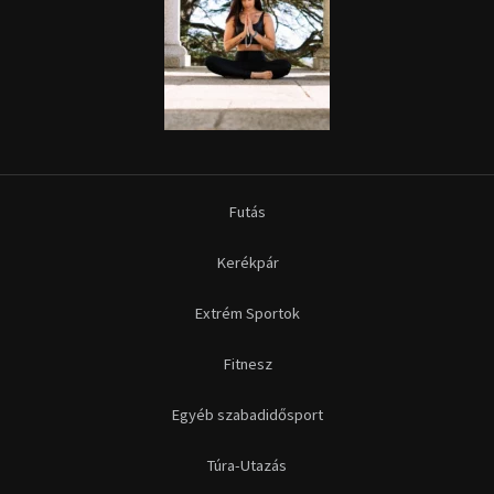
Extrém Sportok
Fitnesz
Egyéb szabadidősport
Túra-Utazás
Lovassport
Közösségi sport
Copyright © 2015-2026 Sportime Magazin Hírportál Minden jog
fenntartva.