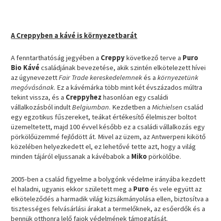
A Creppyben a kávé is környezetbarát
A fenntarthatóság jegyében a
Creppy
következő terve a
Puro
Bio Kávé
családjának bevezetése, akik szintén elkötelezett hívei
az úgynevezett
Fair Trade kereskedelemnek
és a
környezetünk
megóvásának
. Ez a kávémárka több mint két évszázados múltra
tekint vissza, és a
Creppyhez
hasonlóan egy családi
vállalkozásból indult
Belgiumban
. Kezdetben a
Michielsen
család
egy egzotikus fűszereket, teákat értékesítő élelmiszer boltot
üzemeltetett, majd 100 évvel később ez a családi vállalkozás egy
pörkölőüzemmé fejlődött át. Mivel az üzem, az Antwerpeni kikötő
közelében helyezkedett el, ez lehetővé tette azt, hogy a világ
minden tájáról eljussanak a kávébabok a
Miko
pörkölőbe.
2005-ben a család figyelme a bolygónk védelme irányába kezdett
el haladni, ugyanis ekkor született meg a
Puro
és vele együtt az
elköteleződés a harmadik világ kizsákmányolása ellen, biztosítva a
tisztességes felvásárlási árakat a termelőknek, az esőerdők és a
bennük otthonra lelő fajok védelmének támogatását.