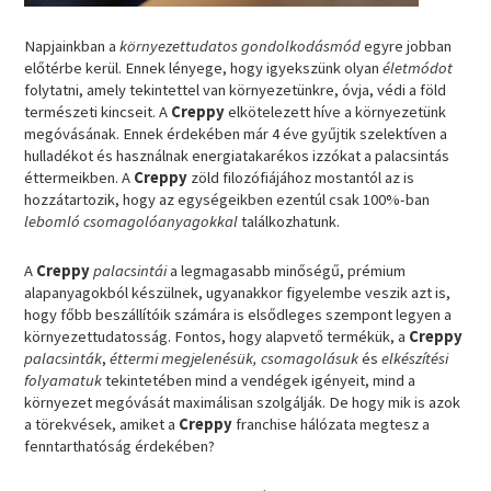
Napjainkban a
környezettudatos gondolkodásmód
egyre jobban
előtérbe kerül. Ennek lényege, hogy igyekszünk olyan
életmódot
folytatni, amely tekintettel van környezetünkre, óvja, védi a föld
természeti kincseit. A
Creppy
elkötelezett híve a környezetünk
megóvásának. Ennek érdekében már 4 éve gyűjtik szelektíven a
hulladékot és használnak energiatakarékos izzókat a palacsintás
éttermeikben. A
Creppy
zöld filozófiájához mostantól az is
hozzátartozik, hogy az egységeikben ezentúl csak 100%-ban
lebomló csomagolóanyagokkal
találkozhatunk.
A
Creppy
palacsintái
a legmagasabb minőségű, prémium
alapanyagokból készülnek, ugyanakkor figyelembe veszik azt is,
hogy főbb beszállítóik számára is elsődleges szempont legyen a
környezettudatosság. Fontos, hogy alapvető termékük, a
Creppy
palacsinták
,
éttermi megjelenésük, csomagolásuk
és
elkészítési
folyamatuk
tekintetében mind a vendégek igényeit, mind a
környezet megóvását maximálisan szolgálják. De hogy mik is azok
a törekvések, amiket a
Creppy
franchise hálózata megtesz a
fenntarthatóság érdekében?