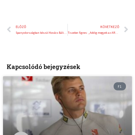
Előző
K
ELŐZŐ
KÖVETKEZŐ
Spanyolországban készül Kovács Bálint a Le Mans-i vb-futamra
Tiszeker Ágnes: „Addig megyek az ARD-vel szemben, amíg be nem bizonyítom az igazságot!”
Kapcsolódó bejegyzések
F1