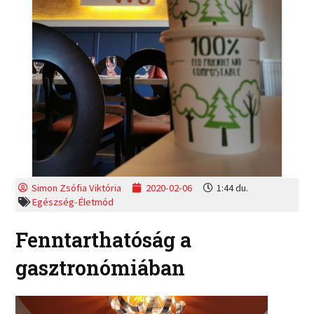
Simon Zsófia Viktória
2020-02-06
1:44 du.
Egészség-Életmód
Fenntarthatóság a
gasztronómiában