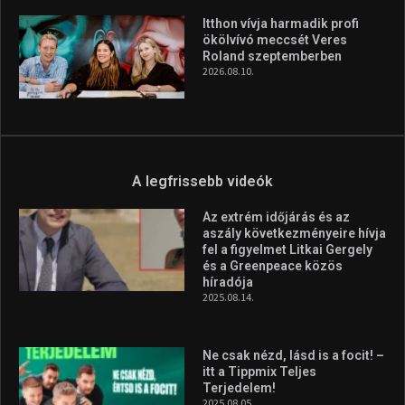
fel a figyelmet Litkai Gergely
és a Greenpeace közös
híradója
2025.08.14.
Ne csak nézd, lásd is a focit! –
itt a Tippmix Teljes
Terjedelem!
2025.08.05.
„A Forma-1-es Magyar
Nagydíj az egész nemzetnek
fontos”
2025.06.19.
Galéria