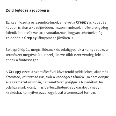
Zöld fejlődés a jövőben is
Ez az a filozófia és szemléletmód, amelyet a
Creppy
is követ és
követni is akar a közeljövőben, hiszen mindezek mellett rengeteg
ötletük és tervük van arra vonatkozóan, hogyan tehetnék még
zöldebbé a
Creppy
lábnyomát a jövőben is.
Sok apró lépés, mégis áldoznak és odafigyelnek a környezetre, a
természet megóvására, ezzel jelezve több ezer vendég felé is
ennek a fontosságát.
A
Creppy
ezzel a szemléletével követendő példa lehet, akár más
éttermek
,
vállalkozások
, akár a
vendégei
számára. Ha nem dobjuk
el a szemetet az utcán, ha
szelektíven
gyűjtjük a hulladékot, ha
odafigyelünk kicsit, mi is beilleszthetünk egy darabot a nagy
kirakósba, könnyítve ezzel egy kicsit a természet terhein.