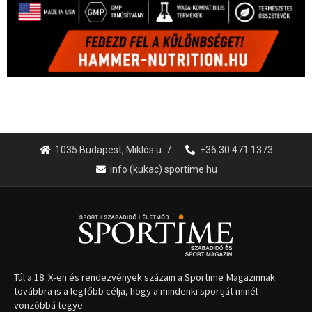
Túl a 18. X-en és rendezvények százain a Sportime Magazinnak
továbbra is a legfőbb célja, hogy a mindenki sportját minél
vonzóbbá tegye.
A rendszeres mozgás és a sport jobbá teheti az életed! Mindehhez
minden infót megtalálsz nálunk.
A legfrissebb hírek
Gyékényesre látogat az Open
Water Tournament mezőnye
2026.08.10.