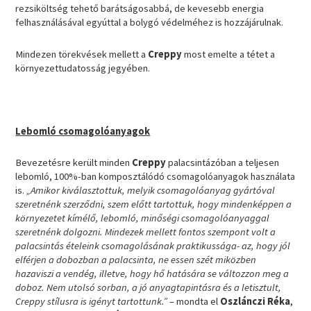
rezsiköltség tehető barátságosabbá, de kevesebb energia
felhasználásával egyúttal a bolygó védelméhez is hozzájárulnak.
Mindezen törekvések mellett a
Creppy
most emelte a tétet a
környezettudatosság jegyében.
Lebomló csomagolóanyagok
Bevezetésre került minden
Creppy
palacsintázóban a teljesen
lebomló, 100%-ban komposztálódó csomagolóanyagok használata
is.
„Amikor kiválasztottuk, melyik csomagolóanyag gyártóval
szeretnénk szerződni, szem előtt tartottuk, hogy mindenképpen a
környezetet kímélő, lebomló, minőségi csomagolóanyaggal
szeretnénk dolgozni. Mindezek mellett fontos szempont volt a
palacsintás ételeink csomagolásának praktikussága- az, hogy jól
elférjen a dobozban a palacsinta, ne essen szét miközben
hazaviszi a vendég, illetve, hogy hő hatására se változzon meg a
doboz. Nem utolsó sorban, a jó anyagtapintásra és a letisztult,
Creppy stílusra is igényt tartottunk.”
– mondta el
Oszlánczi Réka
,