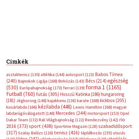
forma 1
(1165)
(530)
Európabajnokság
(173)
ferrari
(139)
Futball
(760)
futás
(305)
Hosszú Katinka
(186)
hungaroring
(181)
kickbox
(205)
Jégkorong
(148)
kajakkenu
(138)
karate
(168)
kézilabda
(448)
kosárlabda
(166)
Lewis Hamilton
(168)
magyar
Mercedes
(244)
labdarúgóválogatott
(148)
motorsport
(153)
Opel
rio
Dakar Team
(132)
Rali Világbajnokság
(122)
Rendezvény
(142)
sport
(438)
2016
(373)
szabadidősport
Sportime Magazin
(128)
(317)
tenisz
(416)
Szalay Balázs
(126)
táplálkozás
(155)
utazás
Video
(247)
vitorlázás
(126)
világbajnokság
(162)
Világkupa
(129)
életmód
(416)
(222)
vívás
(174)
vízilabda
(197)
Érdi Mária
(130)
úszás
(361)
Hirdetés