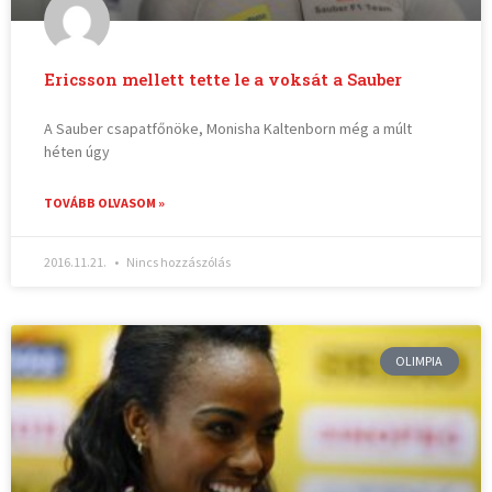
Ericsson mellett tette le a voksát a Sauber
A Sauber csapatfőnöke, Monisha Kaltenborn még a múlt
héten úgy
TOVÁBB OLVASOM »
2016.11.21.
Nincs hozzászólás
OLIMPIA