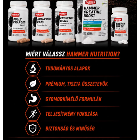
1035 Budapest, Miklós u. 7.
+36 30 471 1373
info (kukac) sportime.hu