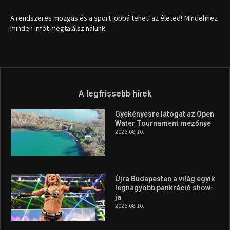
Újra Budapesten a világ egyik
legnagyobb pankráció show-
ja
2026.08.10.
Itthon vívja harmadik profi
ökölvívó meccsét Veres
Roland szeptemberben
2026.08.10.
A legfrissebb videók
Az extrém időjárás és az
aszály következményeire hívja