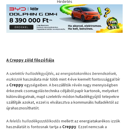
Hirdetés
A Creppy zöld filozófiája
A
szelektív hulladékgyűjtés
, az
energiatakarékos berendezések,
eszközök
használata már több mint 4 éve kiemelt fontossággal bír
a
Creppy
egységeiben. A beszállítók révén nagy mennyiségben
érkeznek csomagolástechnika céljából papír kartonok, melyeket
különválogatnak, majd szelektív módon hulladékgyűjtő telepekre
szállítják azokat, ezzel is elválasztva a kommunális hulladéktól az
újrahasznosíthatót.
A
felelős hulladékgazdálkodás
mellett az energiatakarékos izzók
használatát is fontosnak tartja a
Creppy
. Ezzel nemcsak a