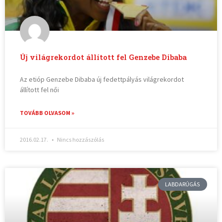
Új világrekordot állított fel Genzebe Dibaba
Az etióp Genzebe Dibaba új fedettpályás világrekordot
állított fel női
TOVÁBB OLVASOM »
2016.02.17.
Nincs hozzászólás
LABDARÚGÁS