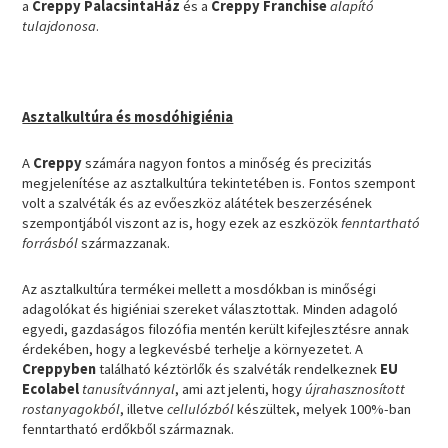
a
Creppy PalacsintaHáz
és a
Creppy Franchise
alapító
tulajdonosa
.
Asztalkultúra és mosdóhigiénia
A
Creppy
számára nagyon fontos a minőség és precizitás
megjelenítése az asztalkultúra tekintetében is. Fontos szempont
volt a szalvéták és az evőeszköz alátétek beszerzésének
szempontjából viszont az is, hogy ezek az eszközök
fenntartható
forrásból
származzanak.
Az asztalkultúra termékei mellett a mosdókban is minőségi
adagolókat és higiéniai szereket választottak. Minden adagoló
egyedi, gazdaságos filozófia mentén került kifejlesztésre annak
érdekében, hogy a legkevésbé terhelje a környezetet. A
Creppyben
található kéztörlők és szalvéták rendelkeznek
EU
Ecolabel
tanusítvánnyal
, ami azt jelenti, hogy
újrahasznosított
rostanyagokból
, illetve
cellulózból
készültek, melyek 100%-ban
fenntartható erdőkből származnak.