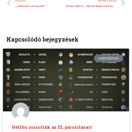
ELŐZŐ
KÖVETKEZŐ
„Jöhetnek a versenyek!”
Kovács Bálint: „Remek felkészülés lesz az őszi EWC versenyekre”
Kapcsolódó bejegyzések
LABDARÚGÁS
Hétfőn sorsolták az EL párosításait