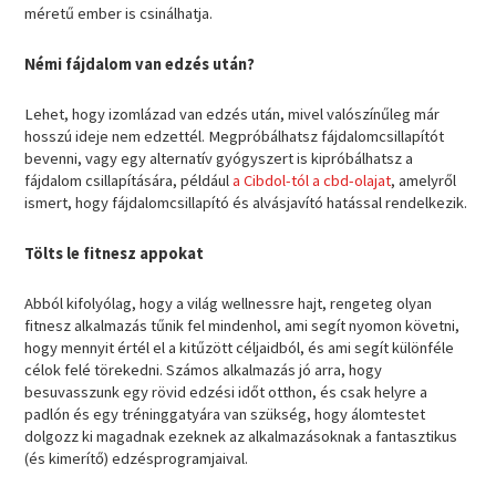
méretű ember is csinálhatja.
Némi fájdalom van edzés után?
Lehet, hogy izomlázad van edzés után, mivel valószínűleg már
hosszú ideje nem edzettél. Megpróbálhatsz fájdalomcsillapítót
bevenni, vagy egy alternatív gyógyszert is kipróbálhatsz a
fájdalom csillapítására, például
a Cibdol-tól a cbd-olajat
, amelyről
ismert, hogy fájdalomcsillapító és alvásjavító hatással rendelkezik.
Tölts le fitnesz appokat
Abból kifolyólag, hogy a világ wellnessre hajt, rengeteg olyan
fitnesz alkalmazás tűnik fel mindenhol, ami segít nyomon követni,
hogy mennyit értél el a kitűzött céljaidból, és ami segít különféle
célok felé törekedni. Számos alkalmazás jó arra, hogy
besuvasszunk egy rövid edzési időt otthon, és csak helyre a
padlón és egy tréninggatyára van szükség, hogy álomtestet
dolgozz ki magadnak ezeknek az alkalmazásoknak a fantasztikus
(és kimerítő) edzésprogramjaival.