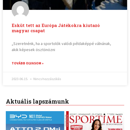
Esküt tett az Európa Játékokra kiutazó
magyar csapat
„Szeretnénk, ha a sportolók valódi példaképpé válnának,
akik képesek ösztönözni
TOVÁBB OLVASOM »
2023.06.15.
Nincs hozzászólás
Aktuális lapszámunk