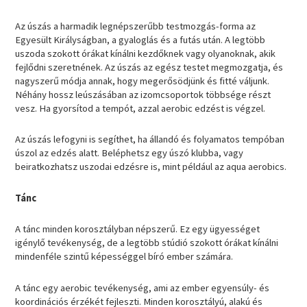
Az úszás a harmadik legnépszerűbb testmozgás-forma az
Egyesült Királyságban, a gyaloglás és a futás után. A legtöbb
uszoda szokott órákat kínálni kezdőknek vagy olyanoknak, akik
fejlődni szeretnének. Az úszás az egész testet megmozgatja, és
nagyszerű módja annak, hogy megerősödjünk és fitté váljunk.
Néhány hossz leúszásában az izomcsoportok többsége részt
vesz. Ha gyorsítod a tempót, azzal aerobic edzést is végzel.
Az úszás lefogyni is segíthet, ha állandó és folyamatos tempóban
úszol az edzés alatt. Beléphetsz egy úszó klubba, vagy
beiratkozhatsz uszodai edzésre is, mint például az aqua aerobics.
Tánc
A tánc minden korosztályban népszerű. Ez egy ügyességet
igénylő tevékenység, de a legtöbb stúdió szokott órákat kínálni
mindenféle szintű képességgel bíró ember számára.
A tánc egy aerobic tevékenység, ami az ember egyensúly- és
koordinációs érzékét fejleszti. Minden korosztályú, alakú és