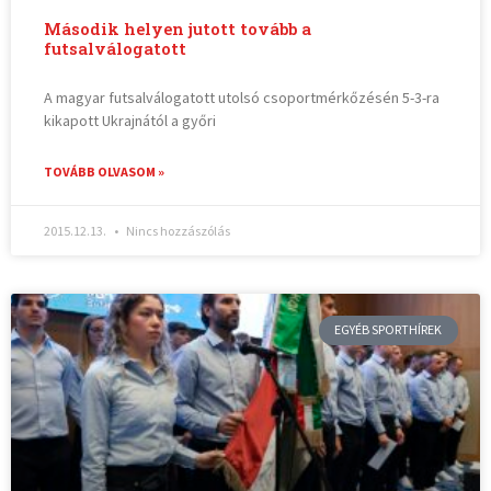
Második helyen jutott tovább a
futsalválogatott
A magyar futsalválogatott utolsó csoportmérkőzésén 5-3-ra
kikapott Ukrajnától a győri
TOVÁBB OLVASOM »
2015.12.13.
Nincs hozzászólás
EGYÉB SPORTHÍREK