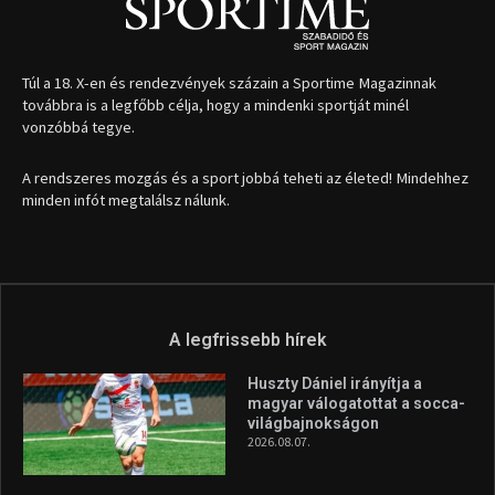
Túl a 18. X-en és rendezvények százain a Sportime Magazinnak
továbbra is a legfőbb célja, hogy a mindenki sportját minél
vonzóbbá tegye.
A rendszeres mozgás és a sport jobbá teheti az életed! Mindehhez
minden infót megtalálsz nálunk.
A legfrissebb hírek
Huszty Dániel irányítja a
magyar válogatottat a socca-
világbajnokságon
2026.08.07.