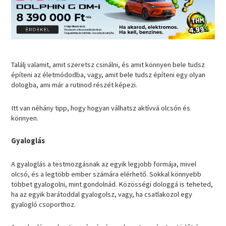
Találj valamit, amit szeretsz csinálni, és amit könnyen bele tudsz
építeni az életmódodba, vagy, amit bele tudsz építeni egy olyan
dologba, ami már a rutinod részét képezi.
Itt van néhány tipp, hogy hogyan válhatsz aktívvá olcsón és
könnyen.
Gyaloglás
A gyaloglás a testmozgásnak az egyik legjobb formája, mivel
olcsó, és a legtöbb ember számára elérhető. Sokkal könnyebb
többet gyalogolni, mint gondolnád. Közösségi dologgá is teheted,
ha az egyik barátoddal gyalogolsz, vagy, ha csatlakozol egy
gyalogló csoporthoz.