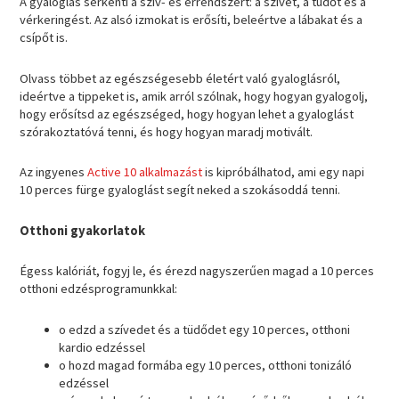
A gyaloglás serkenti a szív- és érrendszert: a szívet, a tüdőt és a
vérkeringést. Az alsó izmokat is erősíti, beleértve a lábakat és a
csípőt is.
Olvass többet az egészségesebb életért való gyaloglásról,
ideértve a tippeket is, amik arról szólnak, hogy hogyan gyalogolj,
hogy erősítsd az egészséged, hogy hogyan lehet a gyaloglást
szórakoztatóvá tenni, és hogy hogyan maradj motivált.
Az ingyenes
Active 10 alkalmazást
is kipróbálhatod, ami egy napi
10 perces fürge gyaloglást segít neked a szokásoddá tenni.
Otthoni gyakorlatok
Égess kalóriát, fogyj le, és érezd nagyszerűen magad a 10 perces
otthoni edzésprogramunkkal:
o edzd a szívedet és a tüdődet egy 10 perces, otthoni
kardio edzéssel
o hozd magad formába egy 10 perces, otthoni tonizáló
edzéssel