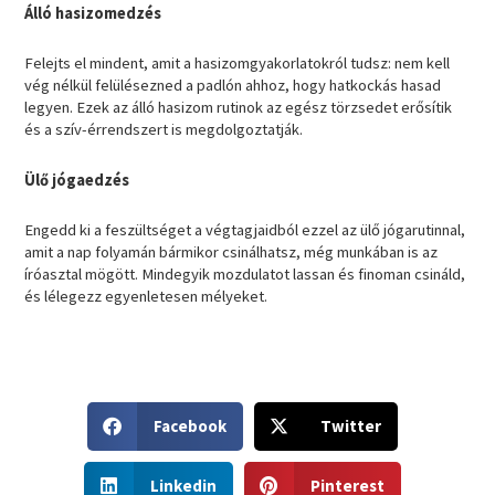
Álló hasizomedzés
Felejts el mindent, amit a hasizomgyakorlatokról tudsz: nem kell
vég nélkül felülésezned a padlón ahhoz, hogy hatkockás hasad
legyen. Ezek az álló hasizom rutinok az egész törzsedet erősítik
és a szív-érrendszert is megdolgoztatják.
Ülő jógaedzés
Engedd ki a feszültséget a végtagjaidból ezzel az ülő jógarutinnal,
amit a nap folyamán bármikor csinálhatsz, még munkában is az
íróasztal mögött. Mindegyik mozdulatot lassan és finoman csináld,
és lélegezz egyenletesen mélyeket.
S
S
Facebook
Twitter
h
h
a
a
S
S
r
r
Linkedin
Pinterest
h
h