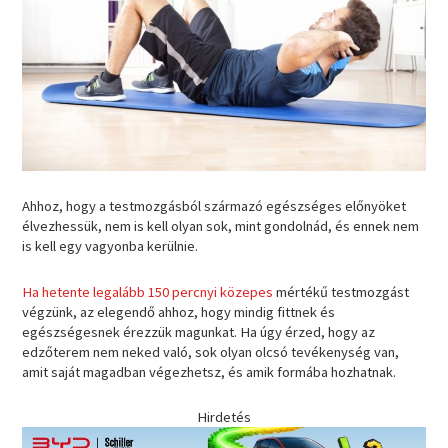
Ahhoz, hogy a testmozgásból származó egészséges előnyöket
élvezhessük, nem is kell olyan sok, mint gondolnád, és ennek nem
is kell egy vagyonba kerülnie.
Ha hetente legalább 150 percnyi közepes
mértékű testmozgást
végzünk, az elegendő ahhoz, hogy mindig fittnek és
egészségesnek érezzük magunkat. Ha úgy érzed, hogy az
edzőterem nem neked való, sok olyan olcsó tevékenység van,
amit saját magadban végezhetsz, és amik formába hozhatnak.
Hirdetés