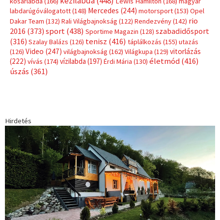
kézilabda
(448)
kosárlabda
(166)
Lewis Hamilton
(168)
magyar
Mercedes
(244)
labdarúgóválogatott
(148)
motorsport
(153)
Opel
rio
Dakar Team
(132)
Rali Világbajnokság
(122)
Rendezvény
(142)
sport
(438)
2016
(373)
szabadidősport
Sportime Magazin
(128)
(316)
tenisz
(416)
Szalay Balázs
(126)
táplálkozás
(155)
utazás
Video
(247)
vitorlázás
(126)
világbajnokság
(162)
Világkupa
(129)
életmód
(416)
(222)
vívás
(174)
vízilabda
(197)
Érdi Mária
(130)
úszás
(361)
Hirdetés