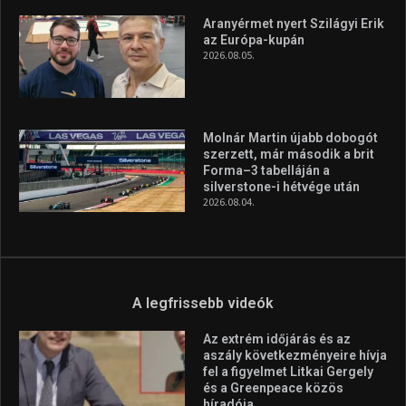
Aranyérmet nyert Szilágyi Erik
az Európa-kupán
2026.08.05.
Molnár Martin újabb dobogót
szerzett, már második a brit
Forma–3 tabelláján a
silverstone-i hétvége után
2026.08.04.
A legfrissebb videók
Az extrém időjárás és az
aszály következményeire hívja
fel a figyelmet Litkai Gergely
és a Greenpeace közös
híradója