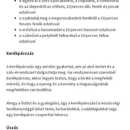
o égesd el a zsírt a pocakodról, a csípődről, a combodról
és az ülepedről az otthoni, 10 perces láb, fenék és pocak
edzéssel
o szabadulj meg a megereszkedett fenéktől a 10 perces
feszes fenék edzéssel
o erősítsd a hasizmaidat a 10 perces hasizom edzéssel
o száműzd a petyhüdt felkarokat a 10 perces felkar
edzéssel
Kerékpározás
A kerékpározás egy aerobic gyakorlat, ami az alsó testet és a
szív-érrendszert dolgoztatja meg. Ha rendszeresen szeretnél
kerékpározni, akkor legyen biztos, hogy a bicikli a megfelelő
méretű, és hogy a nyereg és a kormány a magasságodnak
megfelelően van beállítva.
Ahogy a futást és a gyaloglást, úgy a kerékpározást is közösségi
tevékenységgé lehet tenni, ha barátokkal, családtagokkal vagy
egy kerékpáros csoporttal tekersz.
Úszás