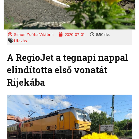
Simon Zsófia Viktória
2020-07-01
8:50 de.
Utazás
A RegioJet a tegnapi nappal
elindította első vonatát
Rijekába