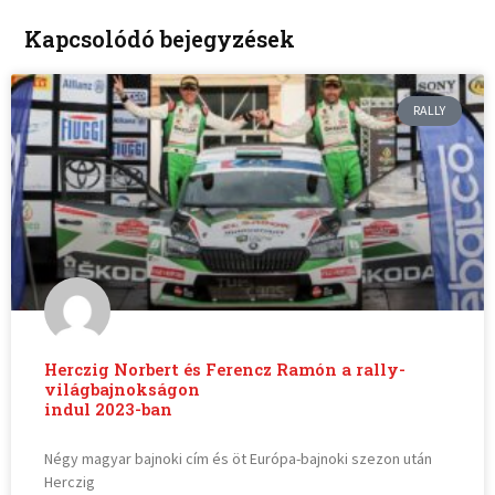
Kapcsolódó bejegyzések
RALLY
Herczig Norbert és Ferencz Ramón a rally-
világbajnokságon
indul 2023-ban
Négy magyar bajnoki cím és öt Európa-bajnoki szezon után
Herczig