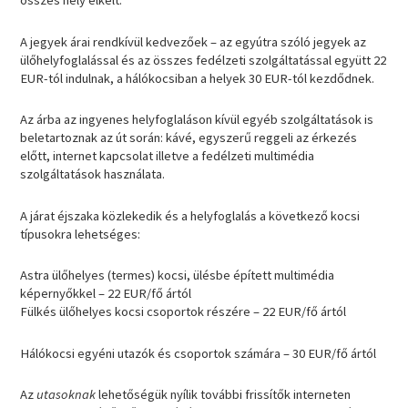
összes hely elkelt.
A jegyek árai rendkívül kedvezőek – az egyútra szóló jegyek az
ülőhelyfoglalással és az összes fedélzeti szolgáltatással együtt 22
EUR-tól indulnak, a hálókocsiban a helyek 30 EUR-tól kezdődnek.
Az árba az ingyenes helyfoglaláson kívül egyéb szolgáltatások is
beletartoznak az út során: kávé, egyszerű reggeli az érkezés
előtt, internet kapcsolat illetve a fedélzeti multimédia
szolgáltatások használata.
A járat éjszaka közlekedik és a helyfoglalás a következő kocsi
típusokra lehetséges:
Astra ülőhelyes (termes) kocsi, ülésbe épített multimédia
képernyőkkel – 22 EUR/fő ártól
Fülkés ülőhelyes kocsi csoportok részére – 22 EUR/fő ártól
Hálókocsi egyéni utazók és csoportok számára – 30 EUR/fő ártól
Az
utasoknak
lehetőségük nyílik további frissítők interneten