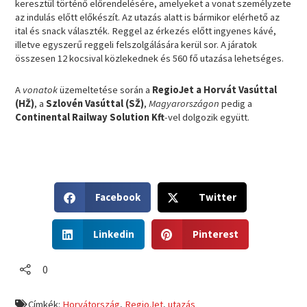
keresztül történő előrendelésére, amelyeket a vonat személyzete
az indulás előtt előkészít. Az utazás alatt is bármikor elérhető az
ital és snack választék. Reggel az érkezés előtt ingyenes kávé,
illetve egyszerű reggeli felszolgálására kerül sor. A járatok
összesen 12 kocsival közlekednek és 560 fő utazása lehetséges.
A
vonatok
üzemeltetése során a
RegioJet a Horvát Vasúttal
(HŽ)
, a
Szlovén Vasúttal (SŽ)
,
Magyarországon
pedig a
Continental Railway Solution Kft
-vel dolgozik együtt.
S
S
Facebook
Twitter
h
h
a
a
S
S
r
r
Linkedin
Pinterest
h
h
e
e
a
a
o
o
r
r
0
n
n
e
e
f
t
o
o
a
w
Címkék:
Horvátország
,
RegioJet
,
utazás