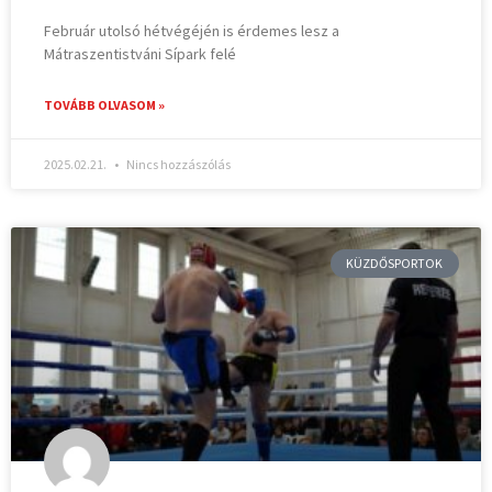
Február utolsó hétvégéjén is érdemes lesz a
Mátraszentistváni Sípark felé
TOVÁBB OLVASOM »
2025.02.21.
Nincs hozzászólás
KÜZDŐSPORTOK