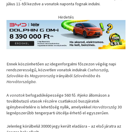
július 11-től kezdve a vonatok naponta fognak indulni.
Hirdetés
Ennek köszönhetően az idegenforgalmi főszezon végéig napi
rendszerességű, közvetlen vonatok indulnak
Csehország,
Szlovákia
és
Magyarország
irányából
Szlovéniába
és
Horvátországba
.
A
vonatok
befogadóképessége 560 fő.
Rijeka
állomáson a
továbbutazó utasok részére csatlakozó buszjáratok
igénybevételére is lehetőség nyílik, amelyekkel
Horvátország
30
legnépszerűbb tengerparti úticélja érhető el egyszerűen.
Jelenleg körülbelül 30000 jegy került eladásra – az első járatra az