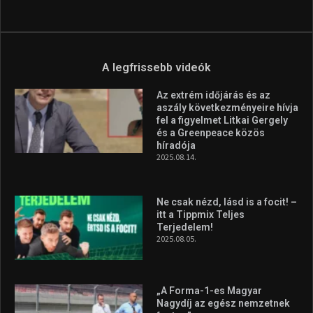
A legfrissebb videók
Az extrém időjárás és az
aszály következményeire hívja
fel a figyelmet Litkai Gergely
és a Greenpeace közös
híradója
2025.08.14.
Ne csak nézd, lásd is a focit! –
itt a Tippmix Teljes
Terjedelem!
2025.08.05.
„A Forma-1-es Magyar
Nagydíj az egész nemzetnek