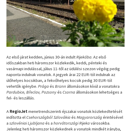
Az első járat kedden, június 30-án indult
Rijekába
. Az első
időszakban heti háromszor közlekedik, keddi, pénteki és
vasárnapi indulással, július 11-től az üdülési szezon végéig pedig
naponta indulnak vonatok. A jegyek árai 22 EUR-tól indulnak az
ülőhelyes kocsikban, a fekvőhelyes kocsik pedig 30 EUR-tól
vehetők igénybe.
Prága
és
Brünn
állomásokon kívül a vonatokra
Pardubice, Břeclav, Pozsony
és
Csorna
állomásokon lehetséges a
fel- és leszállás.
A
RegioJet
menetrendszerinti éjszakai vonatok közlekedtetését
indította el
Csehországból Szlovákia
és
Magyarország
érintésével
a
szlovéniai Ljubljana
és a
horvátországi Rijeka
városokba.
Jelenleg heti háromszor közlekednek a vonatok mindkét irányba,