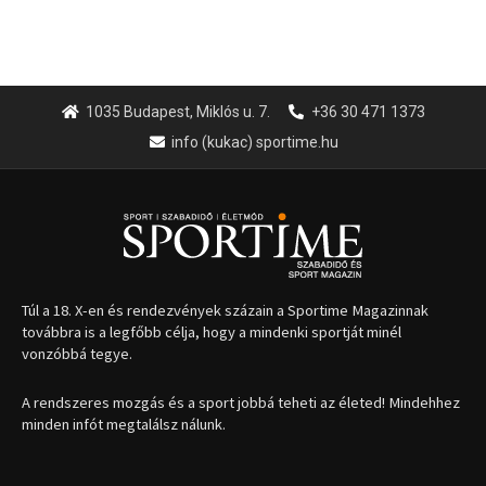
1035 Budapest, Miklós u. 7.
+36 30 471 1373
info (kukac) sportime.hu
Túl a 18. X-en és rendezvények százain a Sportime Magazinnak
továbbra is a legfőbb célja, hogy a mindenki sportját minél
vonzóbbá tegye.
A rendszeres mozgás és a sport jobbá teheti az életed! Mindehhez
minden infót megtalálsz nálunk.