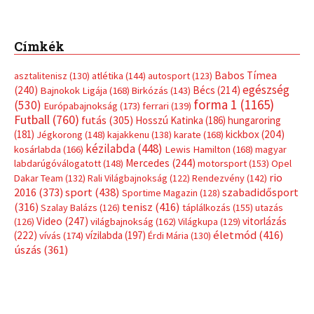
Címkék
Babos Tímea
asztalitenisz
(130)
atlétika
(144)
autosport
(123)
egészség
(240)
Bécs
(214)
Bajnokok Ligája
(168)
Birkózás
(143)
forma 1
(1165)
(530)
Európabajnokság
(173)
ferrari
(139)
Futball
(760)
futás
(305)
Hosszú Katinka
(186)
hungaroring
(181)
kickbox
(204)
Jégkorong
(148)
kajakkenu
(138)
karate
(168)
kézilabda
(448)
kosárlabda
(166)
Lewis Hamilton
(168)
magyar
Mercedes
(244)
labdarúgóválogatott
(148)
motorsport
(153)
Opel
rio
Dakar Team
(132)
Rali Világbajnokság
(122)
Rendezvény
(142)
sport
(438)
2016
(373)
szabadidősport
Sportime Magazin
(128)
(316)
tenisz
(416)
Szalay Balázs
(126)
táplálkozás
(155)
utazás
Video
(247)
vitorlázás
(126)
világbajnokság
(162)
Világkupa
(129)
életmód
(416)
(222)
vívás
(174)
vízilabda
(197)
Érdi Mária
(130)
úszás
(361)