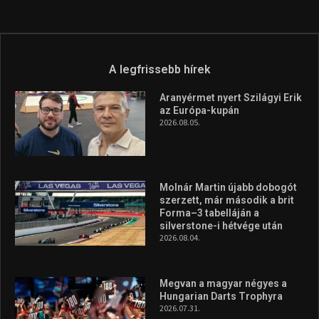
szerzett, már második a brit
Forma–3 tabelláján a
silverstone-i hétvége után
2026.08.04.
Megvan a magyar négyes a
Hungarian Darts Trophyra
2026.07.31.
A legfrissebb videók
Az extrém időjárás és az
aszály következményeire hívja
fel a figyelmet Litkai Gergely
és a Greenpeace közös
híradója
2025.08.14.