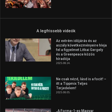
Ne csak nézd, lásd is a focit! –
itt a Tippmix Teljes
Terjedelem!
2025.08.05.
„A Forma-1-es Magyar
Nagydíj az egész nemzetnek
fontos”
2025.06.19.
Galéria