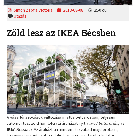
Simon Zsófia Viktória
2018-08-08
2:50 du.
Utazás
Zöld lesz az IKEA Bécsben
A vásárlói szokások változása miatt a belvárosban,
teljesen
autómentes, zöld homlokzatú áruházat nyit
a
svéd bútoróriás
, az
IKEA
Bécsben
. Az áruházban mindent ki szabad majd próbálni,
hazavinni viszont csak azt lehet, ami egy szatyorba belefér.