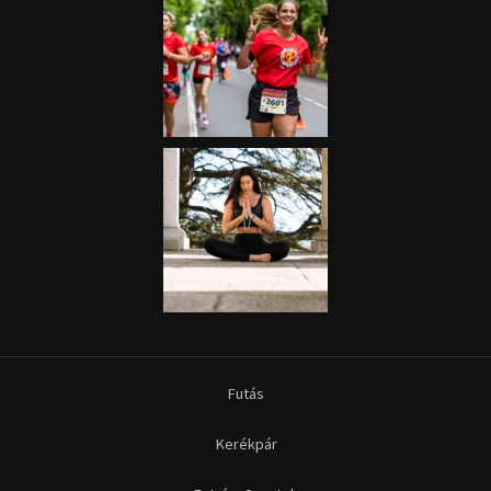
Futás
Kerékpár
Extrém Sportok
Fitnesz
Egyéb szabadidősport
Túra-Utazás
Lovassport
Közösségi sport