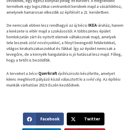
vevőknek, egy egész konyhát pedig 99 euróért. A megrendelt
termékek egy logisztikai centrumból kerülnek majd a vásárlókhoz,
amelynek hamarosan elkezdik az építését a 21. kerületben.
De nemcsak ebben lesz rendhagyó az új bécsi
IKEA
-áruház, hanem
a kinézete is eltér majd a szokásostól. A többszintes épület
homlokzatán zárt és nyitott elemek váltakoznak majd, amelyek
tele lesznek
zöld növényekkel
, a fényt beengedő felületekkel,
világos kirakatszakaszokkal és fákkal. Így az épület nemcsak a
levegőre, de a környék hangulatára is jó hatással lesz majd. Főleg,
hogy a tetőt is bezöldítik.
A terveket a
bécsi
Querkraft
építésziroda
készítette, amelyet
kilenc meghívott pályázó közül választott ki a
svéd cég
. Az építési
munkák várhatóan 2019 őszén kezdődnek.
S
S
Facebook
Twitter
h
h
a
a