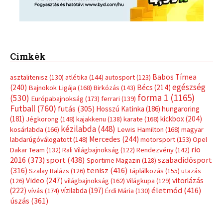
Mercedes
(244)
labdarúgóválogatott
(148)
motorsport
(153)
Opel
rio
Dakar Team
(132)
Rali Világbajnokság
(122)
Rendezvény
(142)
sport
(438)
2016
(373)
szabadidősport
Sportime Magazin
(128)
(316)
tenisz
(416)
Szalay Balázs
(126)
táplálkozás
(155)
utazás
Video
(247)
vitorlázás
(126)
világbajnokság
(162)
Világkupa
(129)
életmód
(416)
(222)
vívás
(174)
vízilabda
(197)
Érdi Mária
(130)
úszás
(361)
Hirdetés