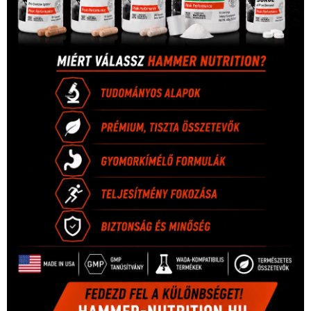
1035 Budapest, Miklós u. 7.
+36 30 471 1373
info (kukac) sportime.hu