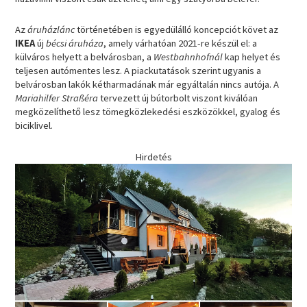
Az
áruházlánc
történetében is egyedülálló koncepciót követ az
IKEA
új
bécsi áruháza
, amely várhatóan 2021-re készül el: a
külváros helyett a belvárosban, a
Westbahnhofnál
kap helyet és
teljesen autómentes lesz. A piackutatások szerint ugyanis a
belvárosban lakók kétharmadának már egyáltalán nincs autója. A
Mariahilfer Straßéra
tervezett új bútorbolt viszont kiválóan
megközelíthető lesz tömegközlekedési eszközökkel, gyalog és
biciklivel.
Hirdetés