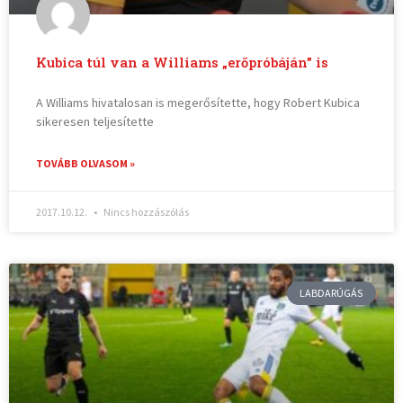
Kubica túl van a Williams „erőpróbáján” is
A Williams hivatalosan is megerősítette, hogy Robert Kubica
sikeresen teljesítette
TOVÁBB OLVASOM »
2017.10.12.
Nincs hozzászólás
LABDARÚGÁS