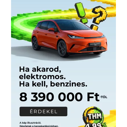
Címkék
Babos Tímea
asztalitenisz
(130)
atlétika
(144)
autosport
(123)
egészség
(240)
Bécs
(214)
Bajnokok Ligája
(168)
Birkózás
(143)
forma 1
(1165)
(530)
Európabajnokság
(173)
ferrari
(139)
Futball
(760)
futás
(305)
Hosszú Katinka
(186)
hungaroring
(181)
kickbox
(204)
Jégkorong
(148)
kajakkenu
(138)
karate
(168)
kézilabda
(448)
kosárlabda
(166)
Lewis Hamilton
(168)
magyar