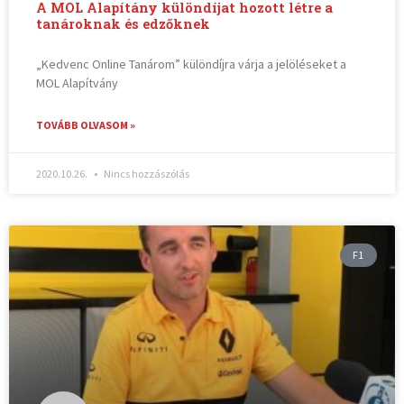
A MOL Alapítány különdíjat hozott létre a
tanároknak és edzőknek
„Kedvenc Online Tanárom” különdíjra várja a jelöléseket a
MOL Alapítvány
TOVÁBB OLVASOM »
2020.10.26.
Nincs hozzászólás
F1