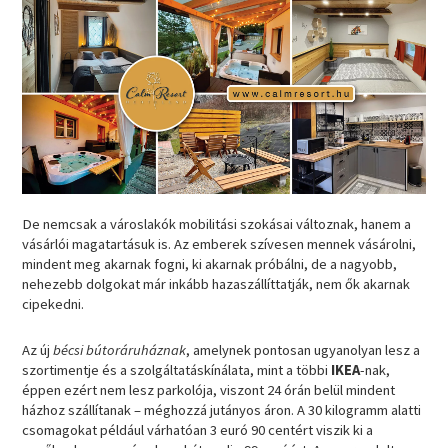
De nemcsak a városlakók mobilitási szokásai változnak, hanem a
vásárlói magatartásuk is. Az emberek szívesen mennek vásárolni,
mindent meg akarnak fogni, ki akarnak próbálni, de a nagyobb,
nehezebb dolgokat már inkább hazaszállíttatják, nem ők akarnak
cipekedni.
Az új
bécsi bútoráruháznak
, amelynek pontosan ugyanolyan lesz a
szortimentje és a szolgáltatáskínálata, mint a többi
IKEA
-nak,
éppen ezért nem lesz parkolója, viszont 24 órán belül mindent
házhoz szállítanak – méghozzá jutányos áron. A 30 kilogramm alatti
csomagokat például várhatóan 3 euró 90 centért viszik ki a