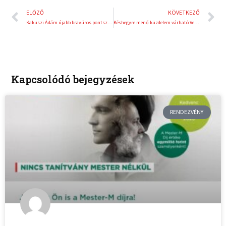
Előző
K
ELŐZŐ
KÖVETKEZŐ
Kakuszi Ádám újabb bravúros pontszerzése
Késhegyre menő küzdelem várható Veszprémben!
Kapcsolódó bejegyzések
RENDEZVÉNY