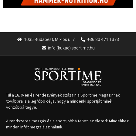
Túl a 18. X-en és rendezvények százain a Sportime Magazinnak
továbbra is a legfőbb célja, hogy a mindenki sportját minél
vonzóbbá tegye.
A rendszeres mozgás és a sport jobbá teheti az életed! Mindehhez
minden infót megtalálsz nálunk.
A legfrissebb hírek
Aranyérmet nyert Szilágyi Erik
az Európa-kupán
2026.08.05.
Molnár Martin újabb dobogót