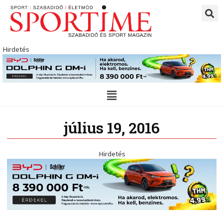
Skip
to
content
Hirdetés
Main
Menu
július 19, 2016
Hirdetés