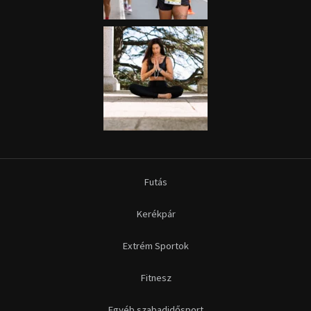
Futás
Kerékpár
Extrém Sportok
Fitnesz
Egyéb szabadidősport