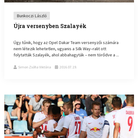
Bunkoczi László
Újra versenyben Szalayék
Úgy tűnik, hogy az Opel Dakar Team versenyzői számára
nem létezik lehetetlen, ugyanis a Silk Way–ralit ott
folytatták Szalayék, ahol abbahagyták – nem törődve a ...
Simon Zsófia Viktória
2016.07.19.