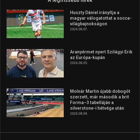
A legfrissebb hírek
Huszty Dániel irányítja a
magyar válogatottat a socca-
világbajnokságon
2026.08.07.
Aranyérmet nyert Szilágyi Erik
az Európa-kupán
2026.08.05.
Molnár Martin újabb dobogót
szerzett, már második a brit
Forma–3 tabelláján a
silverstone-i hétvége után
2026.08.04.