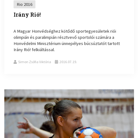
Rio 2016
Irány Rió!
A Magyar Honvédséghez kötődő sportegyesületek riói
olimpián és paralimpián résztvevő sportolói számára a
Honvédelmi Minisztérium ünnepélyes búcsúztatót tartott
Irány Rió! felkiáltással.
Simon Zsófia Viktória
2016.07.19.