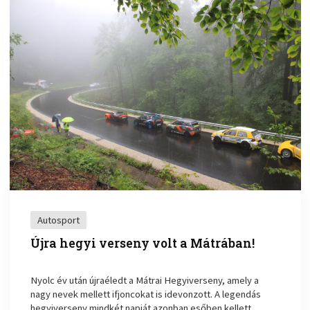
Autosport
Újra hegyi verseny volt a Mátrában!
Nyolc év után újraéledt a Mátrai Hegyiverseny, amely a
nagy nevek mellett ifjoncokat is idevonzott. A legendás
hegyiverseny mindkét napját azonban esőben kellett