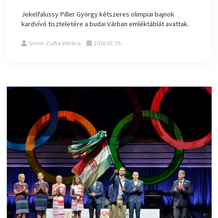
Jekelfalussy Piller György kétszeres olimpiai bajnok
kardvívó tiszteletére a budai Várban emléktáblát avattak.
Simon Zsófia Viktória
2016.07.19.