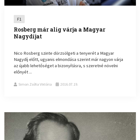
F1
Rosberg már alig várja a Magyar
Nagydíjat
Nico Rosberg szinte dörzsölgeti a tenyerét a Magyar
Nagydíj előtt, ugyanis elmondása szerint már nagyon várja
az újabb lehetőséget a bizonyításra, s szeretné növelni
előnyét ...
Simon Zsófia Viktória
2016.07.19.