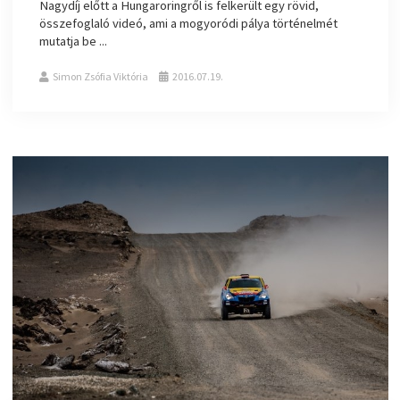
Nagydíj előtt a Hungaroringről is felkerült egy rövid,
összefoglaló videó, ami a mogyoródi pálya történelmét
mutatja be ...
Simon Zsófia Viktória
2016.07.19.