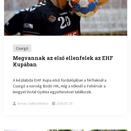
Csurgó
Megvannak az első ellenfelek az EHF
Kupában
A kézilabda EHF Kupa első fordulójában a férfiaknál a
Csurgó a norvég Bodö HK, míg a nőknél a Fehérvár a
lengyel Vistal Gydnia együttesével találkozik.
Simon Zsófia Viktória
2016.07.19.