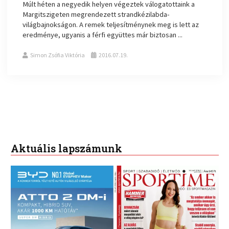
Múlt héten a negyedik helyen végeztek válogatottaink a
Margitszigeten megrendezett strandkézilabda-
világbajnokságon. A remek teljesítménynek meg is lett az
eredménye, ugyanis a férfi együttes már biztosan ...
Simon Zsófia Viktória
2016.07.19.
Aktuális lapszámunk