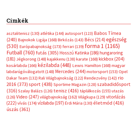
Címkék
Babos Tímea
asztalitenisz
(130)
atlétika
(144)
autosport
(123)
egészség
(240)
Bécs
(214)
Bajnokok Ligája
(168)
Birkózás
(143)
forma 1
(1165)
(530)
Európabajnokság
(173)
ferrari
(139)
Futball
(760)
futás
(305)
Hosszú Katinka
(186)
hungaroring
(181)
kickbox
(204)
Jégkorong
(148)
kajakkenu
(138)
karate
(168)
kézilabda
(448)
kosárlabda
(166)
Lewis Hamilton
(168)
magyar
Mercedes
(244)
labdarúgóválogatott
(148)
motorsport
(153)
Opel
rio
Dakar Team
(132)
Rali Világbajnokság
(122)
Rendezvény
(142)
sport
(438)
2016
(373)
szabadidősport
Sportime Magazin
(128)
(316)
tenisz
(416)
Szalay Balázs
(126)
táplálkozás
(155)
utazás
Video
(247)
vitorlázás
(126)
világbajnokság
(162)
Világkupa
(129)
életmód
(416)
(222)
vívás
(174)
vízilabda
(197)
Érdi Mária
(130)
úszás
(361)