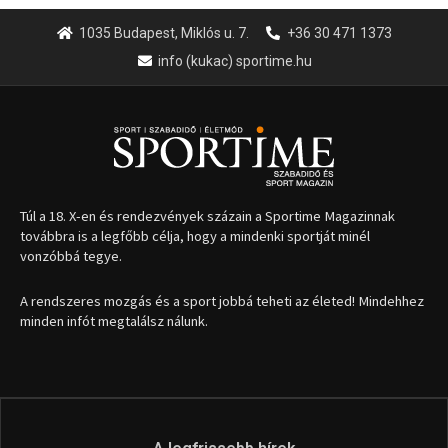
1035 Budapest, Miklós u. 7.
+36 30 471 1373
info (kukac) sportime.hu
Túl a 18. X-en és rendezvények százain a Sportime Magazinnak
továbbra is a legfőbb célja, hogy a mindenki sportját minél
vonzóbbá tegye.
A rendszeres mozgás és a sport jobbá teheti az életed! Mindehhez
minden infót megtalálsz nálunk.