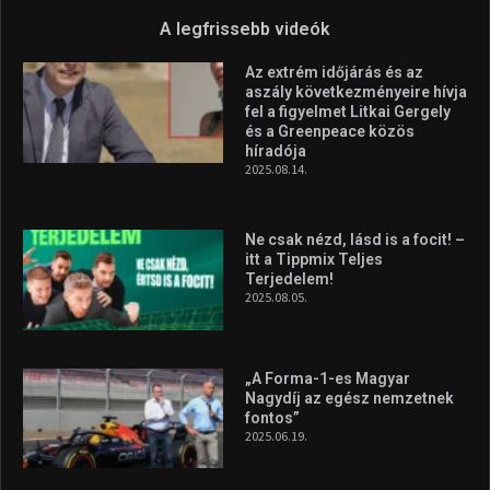
A legfrissebb videók
Az extrém időjárás és az
aszály következményeire hívja
fel a figyelmet Litkai Gergely
és a Greenpeace közös
híradója
2025.08.14.
Ne csak nézd, lásd is a focit! –
itt a Tippmix Teljes
Terjedelem!
2025.08.05.
„A Forma-1-es Magyar
Nagydíj az egész nemzetnek
fontos”
2025.06.19.