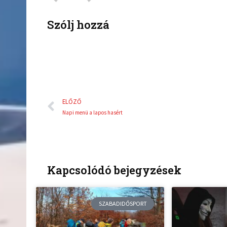
o
r
k
Szólj hozzá
Előző
ELŐZŐ
Napi menü a lapos hasért
Kapcsolódó bejegyzések
SZABADIDŐSPORT