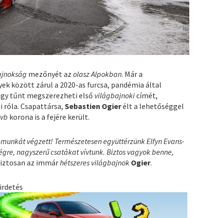
bajnokság
mezőnyét az
olasz Alpokban
. Már a
ek között zárul a 2020-as furcsa, pandémia által
úgy tűnt megszerezheti első
világbajnoki
címét,
 róla. Csapattársa,
Sebastien Ogier
élt a lehetőséggel
k
vb
korona is a fejére került.
 munkát végzett! Természetesen együttérzünk Elfyn Evans-
végre, nagyszerű csatákat vívtunk. Biztos vagyok benne,
biztosan az immár
hétszeres világbajnok
Ogier
.
irdetés