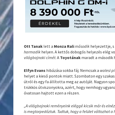
Ott Tanak
lett a
Monza Rali
második
helyezettje, s
harmadik
helyen. A kettős dobogós helyezés elég v
világbajnoki címét
. A
Toyotának
maradt a második h
Elfyn Evans
hibázása sokba fáj. Nemcsak a
walesi p
helyet a kieső pontok miatt. Szombaton egy szakasz
útról és egy fa állította meg az autóját. Nagyon s
trükkös útviszonyokra, azért, hogy nemhogy ugyan
óvatosan hajtott ezen a részen.
„A világbajnoki reményeink eléggé kicsik már és elnézé
is megtorpedóztuk. Tudtuk, hogy a felület változhat a 