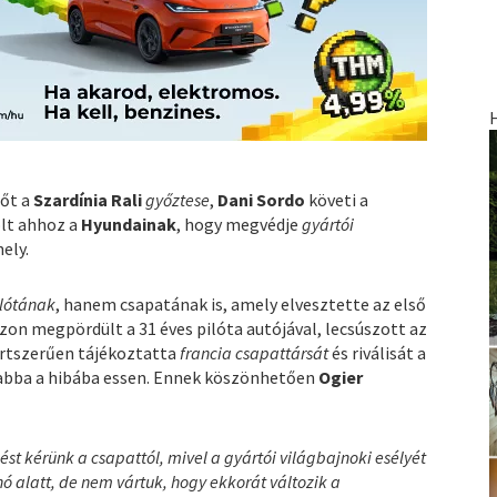
 őt a
Szardínia Rali
győztese
,
Dani Sordo
követi a
olt ahhoz a
Hyundainak
, hogy megvédje
gyártói
ely.
ilótának
, hanem csapatának is, amely elvesztette az első
on megpördült a 31 éves pilóta autójával, lecsúszott az
portszerűen tájékoztatta
francia csapattársát
és riválisát a
abba a hibába essen. Ennek köszönhetően
Ogier
st kérünk a csapattól, mivel a gyártói világbajnoki esélyét
hó alatt, de nem vártuk, hogy ekkorát változik a