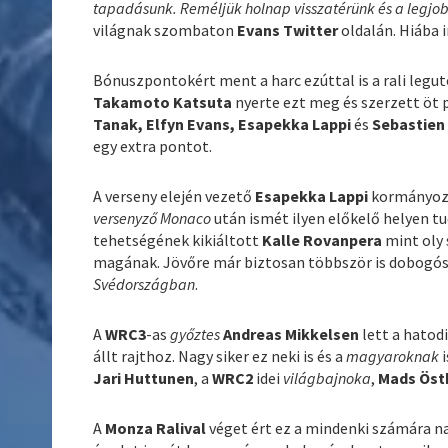
tapadásunk. Reméljük holnap visszatérünk és a legjo
világnak szombaton
Evans Twitter
oldalán. Hiába in
Bónuszpontokért ment a harc ezúttal is a rali legu
Takamoto Katsuta
nyerte ezt meg és szerzett öt p
Tanak, Elfyn Evans, Esapekka Lappi
és
Sebastien
egy extra pontot.
A verseny elején vezető
Esapekka Lappi
kormányozt
versenyző
Monaco
után ismét ilyen előkelő helyen tu
tehetségének kikiáltott
Kalle Rovanpera
mint oly 
magának. Jövőre már biztosan többször is dobogós sz
Svédországban
.
A
WRC3
-as
győztes
Andreas Mikkelsen
lett a hatodi
állt rajthoz. Nagy siker ez neki is és a
magyaroknak
i
Jari Huttunen
, a
WRC2
idei
világbajnoka
,
Mads Öst
A
Monza Ralival
véget ért ez a mindenki számára n