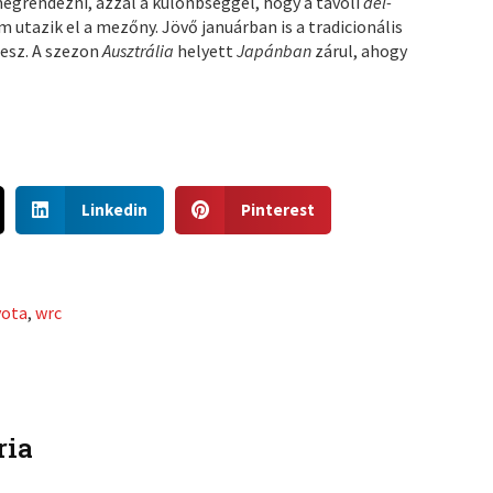
grendezni, azzal a különbséggel, hogy a távoli
dél-
m utazik el a mezőny. Jövő januárban is a tradicionális
lesz. A szezon
Ausztrália
helyett
Japánban
zárul, ahogy
S
S
Linkedin
Pinterest
h
h
a
a
r
r
e
e
yota
,
wrc
o
o
n
n
l
p
i
i
n
n
ria
k
t
e
e
d
r