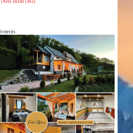
(416)
úszás
(361)
Hirdetés