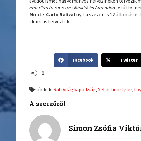
évadot ismét hagyományos helyszíneken tervezik me
amerikai futamokra
(
Mexikó
és
Argentína
) ezúttal ne
Monte-Carlo Ralival
nyit a szezon, s 12 állomásos 
idénre is tervezték.
S
S
Facebook
Twitter
h
h
a
a
0
r
r
e
e
Címkék:
Rali Világbajnokság
,
Sebastien Ogier
,
to
o
o
n
n
A szerzőről
f
t
a
w
c
i
Simon Zsófia Viktó
e
t
b
t
o
e