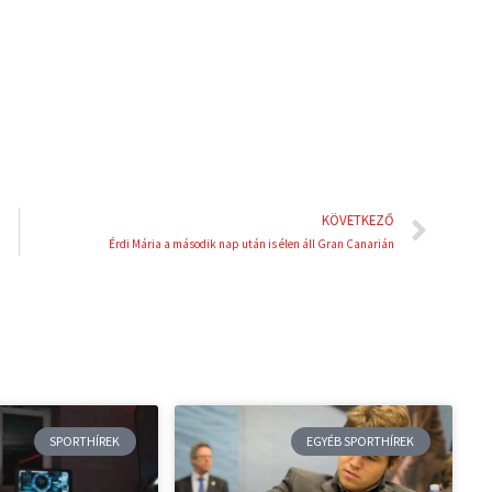
i
e
n
s
t
Köve
KÖVETKEZŐ
Érdi Mária a második nap után is élen áll Gran Canarián
SPORTHÍREK
EGYÉB SPORTHÍREK