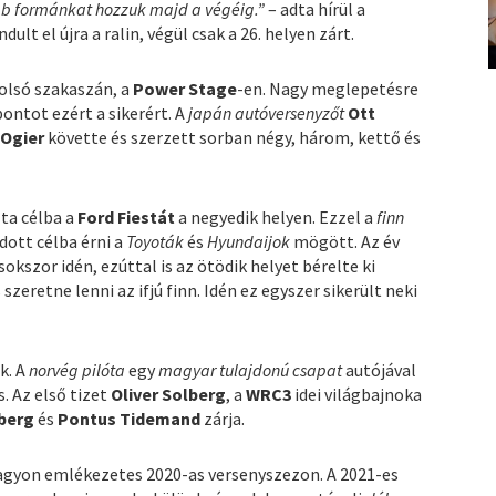
bb formánkat hozzuk majd a végéig.”
– adta hírül a
dult el újra a ralin, végül csak a 26. helyen zárt.
tolsó szakaszán, a
Power Stage
-en. Nagy meglepetésre
ontot ezért a sikerért. A
japán autóversenyzőt
Ott
 Ogier
követte és szerzett sorban négy, három, kettő és
a célba a
Ford Fiestát
a negyedik helyen. Ezzel a
finn
dott célba érni a
Toyoták
és
Hyundaijok
mögött. Az év
sokszor idén, ezúttal is az ötödik helyet bérelte ki
eretne lenni az ifjú finn. Idén ez egyszer sikerült neki
k. A
norvég pilóta
egy
magyar tulajdonú csapat
autójával
s. Az első tizet
Oliver Solberg
, a
WRC3
idei világbajnoka
berg
és
Pontus Tidemand
zárja.
agyon emlékezetes 2020-as versenyszezon. A 2021-es