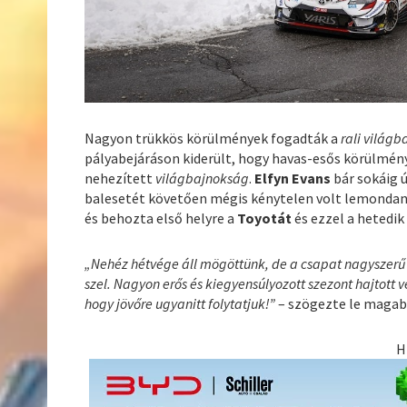
Nagyon trükkös körülmények fogadták a
rali világ
pályabejáráson kiderült, hogy havas-esős körülmény
nehezített
világbajnokság
.
Elfyn Evans
bár sokáig 
balesetét követően mégis kénytelen volt lemondani
és behozta első helyre a
Toyotát
és ezzel a hetedi
„Nehéz hétvége áll mögöttünk, de a csapat nagyszerű
szel. Nagyon erős és kiegyensúlyozott szezont hajtott 
hogy jövőre ugyanitt folytatjuk!”
– szögezte le maga
H