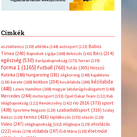
Címkék
Babos
asztalitenisz
(130)
atlétika
(144)
autosport
(123)
Tímea
(240)
Bécs
(214)
Bajnokok Ligája
(168)
Birkózás
(143)
egészség
(530)
Európabajnokság
(173)
ferrari
(139)
forma 1
(1165)
Futball
(760)
futás
(305)
Hosszú
Katinka
(186)
hungaroring
(181)
Jégkorong
(148)
kajakkenu
kézilabda
kickbox
(204)
(138)
karate
(168)
kosárlabda
(166)
(448)
Lewis Hamilton
(168)
magyar labdarúgóválogatott
(148)
Mercedes
(244)
motorsport
(153)
Opel Dakar Team
(132)
Rali
sport
rio 2016
(373)
Világbajnokság
(122)
Rendezvény
(142)
(438)
szabadidősport
(316)
Sportime Magazin
(128)
Szalay
tenisz
(416)
Balázs
(126)
táplálkozás
(155)
utazás
(126)
Video
(247)
vitorlázás
világbajnokság
(162)
Világkupa
(129)
életmód
(222)
vívás
(174)
vízilabda
(197)
Érdi Mária
(130)