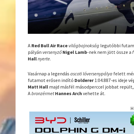
A
Red Bull Air Race
világbajnokság
legutóbbi futam
pályán
versenyző
Nigel Lamb
-nek nem jött össze a
Hall
nyerte
.
Vasárnap a legendás
ascoti lóversenypálya
felett mé
futamot erősen indító
Dolderer
1:04.887-es ideje vé
Matt Hall
majd másfél másodperccel jobbat repült,
A
bronzérmet
Hannes Arch
vehette át.
H