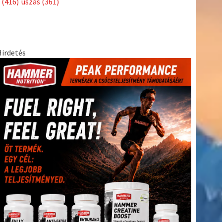
(416)
úszás
(361)
Hirdetés