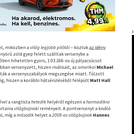
lót, miközben a
világ legjobb pilótái
– köztük
az idény
nyörű zöld gyep felett szálltak versenybe a
őben hihetetlen gyors, 1:03.266-os új pályacsúcsot
ban versenyzett, hiszen riválisait, az
amerikai
Michael
álták a versenyszabályok megszegése miatt. Túlzott
g, hiszen a korábbi hátsérüléséből felépült
Matt Hall
ével
a ranglista
hetedik
helyéről egészen a
harmadikra
tartania
világbajnoki
reményeit. A pontversenyt a kiváló
al, míg a
második
helyet a
2008-as világbajnok
Hannes