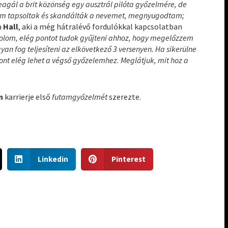
gál a brit közönség egy ausztrál pilóta győzelmére, de
kem tapsoltak és skandálták a nevemet, megnyugodtam;
a
Hall
, aki a még hátralévő fordulókkal kapcsolatban
lom, elég pontot tudok gyűjteni ahhoz, hogy megelőzzem
an fog teljesíteni az elkövetkező 3 versenyen. Ha sikerülne
nt elég lehet a végső győzelemhez. Meglátjuk, mit hoz a
n
karrierje első
futamgyőzelmét
szerezte.
S
S
Linkedin
Pinterest
h
h
a
a
r
r
e
e
o
o
n
n