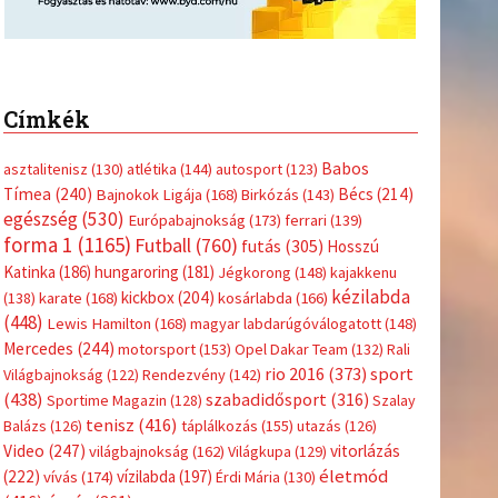
Címkék
Babos
asztalitenisz
(130)
atlétika
(144)
autosport
(123)
Tímea
(240)
Bécs
(214)
Bajnokok Ligája
(168)
Birkózás
(143)
egészség
(530)
Európabajnokság
(173)
ferrari
(139)
forma 1
(1165)
Futball
(760)
futás
(305)
Hosszú
Katinka
(186)
hungaroring
(181)
Jégkorong
(148)
kajakkenu
kézilabda
kickbox
(204)
(138)
karate
(168)
kosárlabda
(166)
(448)
Lewis Hamilton
(168)
magyar labdarúgóválogatott
(148)
Mercedes
(244)
motorsport
(153)
Opel Dakar Team
(132)
Rali
sport
rio 2016
(373)
Világbajnokság
(122)
Rendezvény
(142)
(438)
szabadidősport
(316)
Sportime Magazin
(128)
Szalay
tenisz
(416)
Balázs
(126)
táplálkozás
(155)
utazás
(126)
Video
(247)
vitorlázás
világbajnokság
(162)
Világkupa
(129)
életmód
(222)
vívás
(174)
vízilabda
(197)
Érdi Mária
(130)