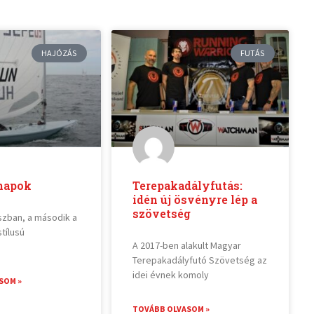
HAJÓZÁS
FUTÁS
napok
Terepakadályfutás:
idén új ösvényre lép a
szövetség
szban, a második a
stílusú
A 2017-ben alakult Magyar
Terepakadályfutó Szövetség az
idei évnek komoly
SOM »
TOVÁBB OLVASOM »