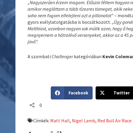
„Nagyszerűen érzem magam. Először féltem hogyan rea
amikor megláttam a több tízezres tömeget, akik ne
soha nem fogom elfelejteni azt a pillanatot”
– mondt
gyors esélylatolgatásba is bocsátkozott.
„Úgy gondo
Matthiast, azonban nagyon sok múlik azon, hogy ő hogy
megnyernem a hátralévő versenyeket, akkor az a 45 po
jövő”.
A szombati
Challenger
kategóriában
Kevin Colema
S
S
Facebook
Twitter
h
h
a
a
0
r
r
e
e
Címkék:
Matt Hall
,
Nigel Lamb
,
Red Bull Air Race
o
o
n
n