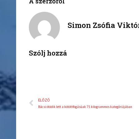
A szerzőről
f
t
a
w
c
i
Simon Zsófia Viktó
e
t
b
t
o
e
o
r
k
Szólj hozzá
Előző
ELŐZŐ
Bácsi ötödik lett a kötöttfogásúak 75 kilogrammos kategóriájában