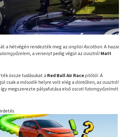
át a hétvégén rendezték meg az
angliai Ascotban
. A hazai
futamgyőzelem
, a
versenyt
pedig végül az
ausztrál
Matt
rték össze tudásukat a
Red Bull Air Race
pilótái
. A
gül csak a
második
helyre volt elég a
döntőben
, az
ausztrál
 így megszerezte pályafutása első
ascoti futamgyőzelmét
.
irdetés