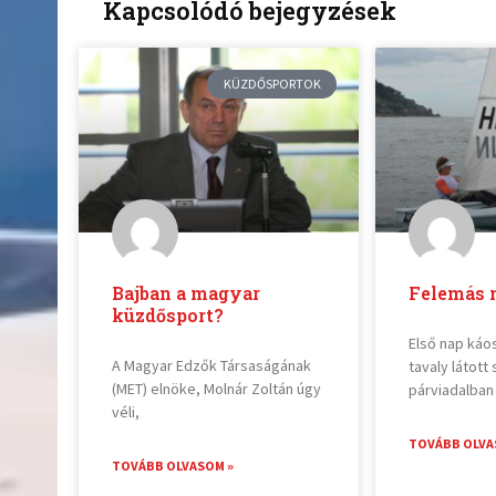
Kapcsolódó bejegyzések
KÜZDŐSPORTOK
Bajban a magyar
Felemás 
küzdősport?
Első nap káo
A Magyar Edzők Társaságának
tavaly látott 
(MET) elnöke, Molnár Zoltán úgy
párviadalban
véli,
TOVÁBB OLVA
TOVÁBB OLVASOM »