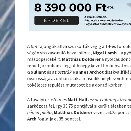
A
brit
rajongók állva szurkolták végig a 14-es fordu
végén visszavonuló hazai pilóta
,
Nigel Lamb
– a gyö
másodpercekért.
Matthias Dolderer
a nyolcas dönt
repült, azonban a legjobb négy között már óvatosab
Gouliant
és az
osztrák
Hannes Archot
diszkvalifik
óvatossága azonban csak a második helyhez volt elé
tökéletes repülést mutatott be a döntő körben.
A tavalyi
ezüstérmes
Matt Hall
ascot-i futamgyőzelm
zárkózott fel, így 33.75 pontjával sikerült életben 
német pilóta
,
Matthias Dolderer
vezeti 53.25 pontt
Arch
foglalja el 35 ponttal.