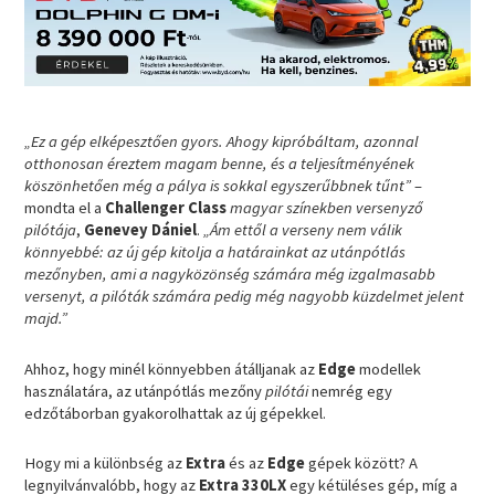
„Ez a gép elképesztően gyors. Ahogy kipróbáltam, azonnal
otthonosan éreztem magam benne, és a teljesítményének
köszönhetően még a pálya is sokkal egyszerűbbnek tűnt”
–
mondta el a
Challenger Class
magyar színekben versenyző
pilótája
,
Genevey Dániel
.
„Ám ettől a verseny nem válik
könnyebbé: az új gép kitolja a határainkat az utánpótlás
mezőnyben, ami a nagyközönség számára még izgalmasabb
versenyt, a pilóták számára pedig még nagyobb küzdelmet jelent
majd.”
Ahhoz, hogy minél könnyebben átálljanak az
Edge
modellek
használatára, az utánpótlás mezőny
pilótái
nemrég egy
edzőtáborban gyakorolhattak az új gépekkel.
Hogy mi a különbség az
Extra
és az
Edge
gépek között? A
legnyilvánvalóbb, hogy az
Extra 330LX
egy kétüléses gép, míg a