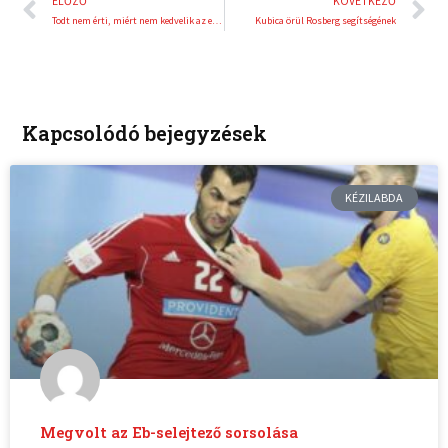
ELŐZŐ
KÖVETKEZŐ
Todt nem érti, miért nem kedvelik az emberek a halo-t
Kubica örül Rosberg segítségének
Kapcsolódó bejegyzések
KÉZILABDA
Megvolt az Eb-selejtező sorsolása