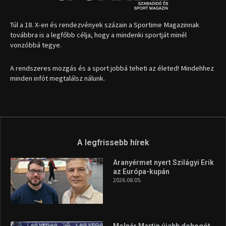
Túl a 18. X-en és rendezvények százain a Sportime Magazinnak
továbbra is a legfőbb célja, hogy a mindenki sportját minél
vonzóbbá tegye.
A rendszeres mozgás és a sport jobbá teheti az életed! Mindehhez
minden infót megtalálsz nálunk.
A legfrissebb hírek
Aranyérmet nyert Szilágyi Erik
az Európa-kupán
2026.08.05.
Molnár Martin újabb dobogót