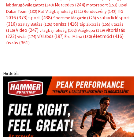
Mercedes
(244)
labdarúgóválogatott
(148)
motorsport
(153)
Opel
rio
Dakar Team
(132)
Rali Világbajnokság
(122)
Rendezvény
(142)
sport
(438)
2016
(373)
szabadidősport
Sportime Magazin
(128)
(316)
tenisz
(416)
Szalay Balázs
(126)
táplálkozás
(155)
utazás
Video
(247)
vitorlázás
(126)
világbajnokság
(162)
Világkupa
(129)
életmód
(416)
(222)
vívás
(174)
vízilabda
(197)
Érdi Mária
(130)
úszás
(361)
Hirdetés