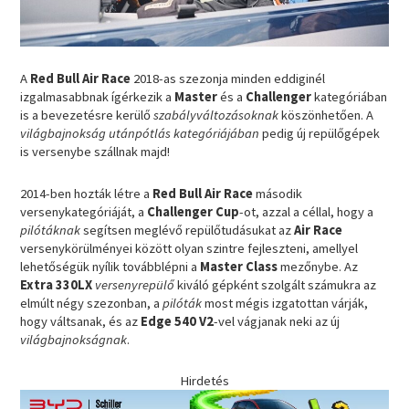
A
Red Bull Air Race
2018-as szezonja minden eddiginél
izgalmasabbnak ígérkezik a
Master
és a
Challenger
kategóriában
is a bevezetésre kerülő
szabályváltozásoknak
köszönhetően. A
világbajnokság utánpótlás kategóriájában
pedig új repülőgépek
is versenybe szállnak majd!
2014-ben hozták létre a
Red Bull Air Race
második
versenykategóriáját, a
Challenger Cup
-ot, azzal a céllal, hogy a
pilótáknak
segítsen meglévő repülőtudásukat az
Air Race
versenykörülményei között olyan szintre fejleszteni, amellyel
lehetőségük nyílik továbblépni a
Master Class
mezőnybe. Az
Extra 330LX
versenyrepülő
kiváló gépként szolgált számukra az
elmúlt négy szezonban, a
pilóták
most mégis izgatottan várják,
hogy váltsanak, és az
Edge 540 V2
-vel vágjanak neki az új
világbajnokságnak
.
Hirdetés