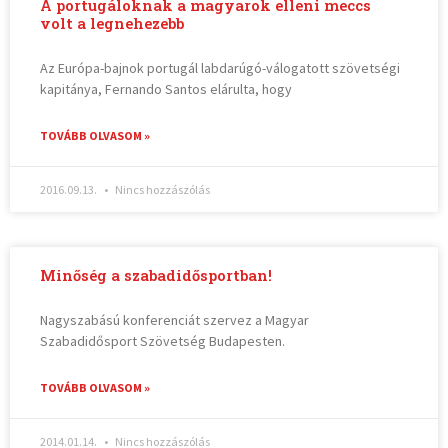
A portugáloknak a magyarok elleni meccs
volt a legnehezebb
Az Európa-bajnok portugál labdarúgó-válogatott szövetségi
kapitánya, Fernando Santos elárulta, hogy
TOVÁBB OLVASOM »
2016.09.13.
Nincs hozzászólás
Minőség a szabadidősportban!
Nagyszabású konferenciát szervez a Magyar
Szabadidősport Szövetség Budapesten.
TOVÁBB OLVASOM »
2014.01.14.
Nincs hozzászólás