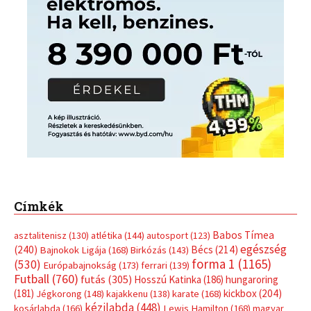
Címkék
Babos Tímea
asztalitenisz
(130)
atlétika
(144)
autosport
(123)
egészség
(240)
Bécs
(214)
Bajnokok Ligája
(168)
Birkózás
(143)
forma 1
(1165)
(530)
Európabajnokság
(173)
ferrari
(139)
Futball
(760)
futás
(305)
Hosszú Katinka
(186)
hungaroring
(181)
kickbox
(204)
Jégkorong
(148)
kajakkenu
(138)
karate
(168)
kézilabda
(448)
kosárlabda
(166)
Lewis Hamilton
(168)
magyar