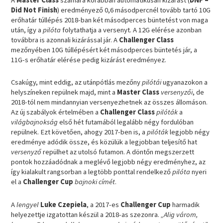
Did Not Finish
) eredményező 0,6 másodpercnél tovább tartó 10G
erőhatár túllépés 2018-ban két másodperces büntetést von maga
után, így a
pilóta
folytathatja a versenyt. A 12G elérése azonban
továbbra is azonnali kizárással jár. A
Challenger Class
mezőnyében 10G túllépésért két másodperces büntetés jár, a
11G-s erőhatár elérése pedig kizárást eredményez.
Csakúgy, mint eddig, az utánpótlás mezőny
pilótái
ugyanazokon a
helyszíneken repülnek majd, mint a
Master Class
versenyzői
, de
2018-tól nem mindannyian versenyezhetnek az összes állomáson.
Az új szabályok értelmében a
Challenger Class
pilóták
a
világbajnokság
első hét futamából legalább négy fordulóban
repülnek. Ezt követően, ahogy 2017-ben is, a
pilóták
legjobb négy
eredménye adódik össze, és közülük a legjobban teljesítő hat
versenyző
repülhet az utolsó futamon. A döntőn megszerzett
pontok hozzáadódnak a meglévő legjobb négy eredményhez, az
így kialakult rangsorban a legtöbb ponttal rendelkező
pilóta
nyeri
el a
Challenger Cup
bajnoki címét
.
A
lengyel
Luke Czepiela
, a 2017-es
Challenger Cup
harmadik
helyezettje izgatottan készül a 2018-as szezonra.
„Alig várom,