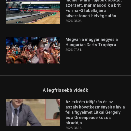
szerzett, már második a brit
Forma–3 tabelláján a
silverstone-i hétvége után
2026.08.04.
Megvan a magyar négyes a
Hungarian Darts Trophyra
2026.07.31.
A legfrissebb videók
Az extrém időjárás és az
aszály következményeire hívja
fel a figyelmet Litkai Gergely
és a Greenpeace közös
híradója
2025.08.14.