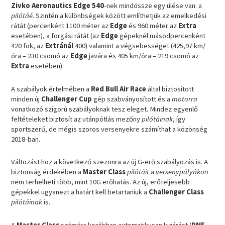
Zivko Aeronautics Edge 540
-nek mindössze egy ülése van: a
pilótáé
. Szintén a különbségek között említhetjük az emelkedési
rátát (percenként 1100 méter az
Edge
és 960 méter az
Extra
esetében), a forgási rátát (az
Edge
gépeknél másodpercenként
420 fok, az
Extránál
400) valamint a végsebességet (425,97 km/
óra – 230 csomó az
Edge
javára és 405 km/óra – 219 csomó az
Extra
esetében).
A szabályok értelmében a
Red Bull Air Race
által biztosított
minden új
Challenger Cup
gép szabványosított és a
motorra
vonatkozó szigorú szabályoknak tesz eleget. Mindez egyenlő
feltételeket biztosít az utánpótlás mezőny
pilótáinak
, így
sportszerű, de mégis szoros versenyekre számíthat a közönség
2018-ban.
Változást hoz a következő szezonra
az új G-erő szabályozás
is. A
biztonság érdekében a
Master Class
pilótáit
a
versenypályákon
nem terhelheti több, mint 10G erőhatás. Az új, erőteljesebb
gépekkel ugyanezt a határt kell betartaniuk a
Challenger Class
pilótáinak
is.
A
Master Class
számára korábban automatikusan kizárást (
DNF –