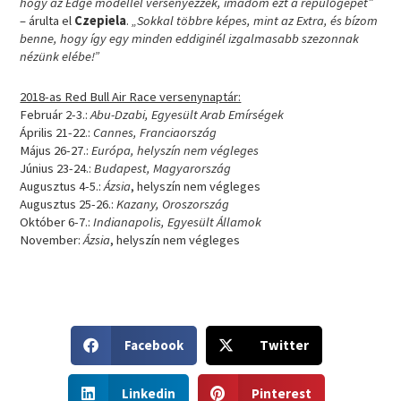
hogy az Edge modellel versenyezzek, imádom ezt a repülőgépet”
– árulta el
Czepiela
.
„Sokkal többre képes, mint az Extra, és bízom
benne, hogy így egy minden eddiginél izgalmasabb szezonnak
nézünk elébe!”
2018-as Red Bull Air Race versenynaptár:
Február 2-3.:
Abu-Dzabi, Egyesült Arab Emírségek
Április 21-22.:
Cannes, Franciaország
Május 26-27.:
Európa, helyszín nem végleges
Június 23-24.:
Budapest, Magyarország
Augusztus 4-5.:
Ázsia
, helyszín nem végleges
Augusztus 25-26.:
Kazany, Oroszország
Október 6-7.:
Indianapolis, Egyesült Államok
November:
Ázsia
, helyszín nem végleges
S
S
Facebook
Twitter
h
h
a
a
S
S
r
r
Linkedin
Pinterest
h
h