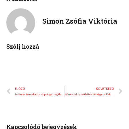
b
t
n
n
o
e
k
t
o
r
e
e
Simon Zsófia Viktória
k
d
r
i
e
n
s
t
Szólj hozzá
Előző
K
ELŐZŐ
KÖVETKEZŐ
Lobincev fennakadt a doppingvizsgálaton
Körrekordok születtek hétvégén a Kakucsringen
Kapcsolódó bejegyzések