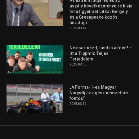
Az extrém időjárás és az
aszály következményeire hívja
fel a figyelmet Litkai Gergely
és a Greenpeace közös
híradója
2025.08.14.
Ne csak nézd, lásd is a focit! –
itt a Tippmix Teljes
Terjedelem!
2025.08.05.
„A Forma-1-es Magyar
Nagydíj az egész nemzetnek
fontos”
2025.06.19.