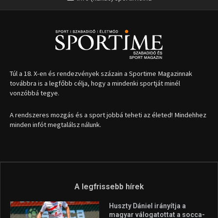
Túl a 18. X-en és rendezvények százain a Sportime Magazinnak
továbbra is a legfőbb célja, hogy a mindenki sportját minél
vonzóbbá tegye.
A rendszeres mozgás és a sport jobbá teheti az életed! Mindehhez
minden infót megtalálsz nálunk.
A legfrissebb hírek
Huszty Dániel irányítja a
magyar válogatottat a socca-