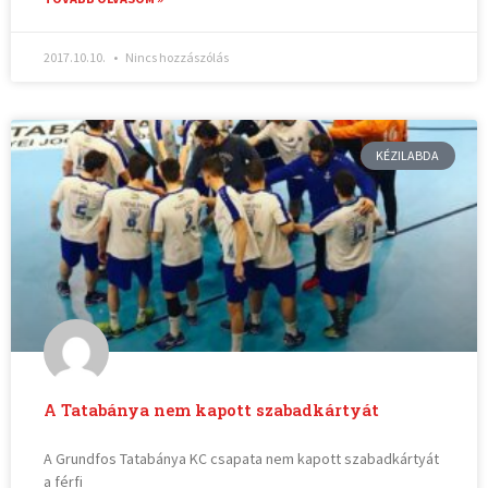
2017.10.10.
Nincs hozzászólás
KÉZILABDA
A Tatabánya nem kapott szabadkártyát
A Grundfos Tatabánya KC csapata nem kapott szabadkártyát
a férfi