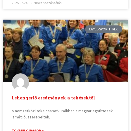
2025.02.24.
Nincs hozzászólás
EGYÉB SPORTHÍREK
Lehengerlő eredmények a tekésektől
A nemzetközi teke csapatkupákban a magyar együttesek
ismét jól szerepeltek,
TOVÁBB OLVASOM »