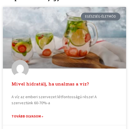
EGÉSZSÉG-ÉLETMÓD
Mivel hidratálj, ha unalmas a víz?
A víz az emberi szervezet létfontosságú része! A
szerveztünk 60-70%-a
TOVÁBB OLVASOM »