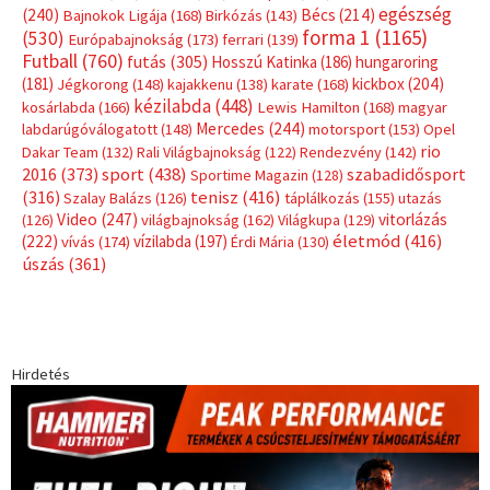
egészség
(240)
Bécs
(214)
Bajnokok Ligája
(168)
Birkózás
(143)
forma 1
(1165)
(530)
Európabajnokság
(173)
ferrari
(139)
Futball
(760)
futás
(305)
Hosszú Katinka
(186)
hungaroring
(181)
kickbox
(204)
Jégkorong
(148)
kajakkenu
(138)
karate
(168)
kézilabda
(448)
kosárlabda
(166)
Lewis Hamilton
(168)
magyar
Mercedes
(244)
labdarúgóválogatott
(148)
motorsport
(153)
Opel
rio
Dakar Team
(132)
Rali Világbajnokság
(122)
Rendezvény
(142)
sport
(438)
2016
(373)
szabadidősport
Sportime Magazin
(128)
(316)
tenisz
(416)
Szalay Balázs
(126)
táplálkozás
(155)
utazás
Video
(247)
vitorlázás
(126)
világbajnokság
(162)
Világkupa
(129)
életmód
(416)
(222)
vívás
(174)
vízilabda
(197)
Érdi Mária
(130)
úszás
(361)
Hirdetés