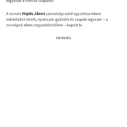
legyőzte a
francia
csapatot.
A
tornán
Hajdu János
szövetségi edző együttese
kilenc
mérkőzést vívott, nyolcszor győzött és csupán egyszer – a
norvégok
elleni
negyeddöntőben
– kapott ki.
Hirdetés