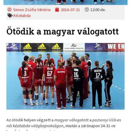
Simon Zsófia Viktória
2016-07-31
12:00 de.
Kézilabda
Ötödik a magyar válogatott
Az
ötödik
helyen végzett a
magyar válogatott
a
pozsonyi U18-as
női kézilabda-világbajnokságon
, miután a zárónapon 34-31-re