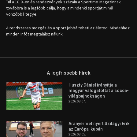
Túl a 18. X-en és rendezvények százain a Sportime Magazinnak
továbbra is a legfőbb célja, hogy a mindenki sportját minél
vonzóbbá tegye.
A rendszeres mozgás és a sport jobbá teheti az életed! Mindehhez
minden infót megtalálsz nálunk.
A legfrissebb hírek
Huszty Dániel irányítja a
magyar válogatottat a socca-
világbajnokságon
2026.08.07.
Aranyérmet nyert Szilágyi Erik
az Európa-kupán
2026.08.05.