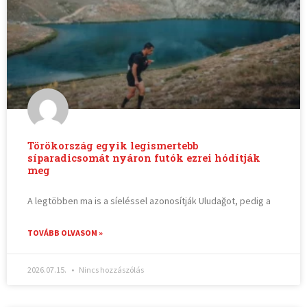
Törökország egyik legismertebb
síparadicsomát nyáron futók ezrei hódítják
meg
A legtöbben ma is a síeléssel azonosítják Uludağot, pedig a
TOVÁBB OLVASOM »
2026.07.15.
Nincs hozzászólás