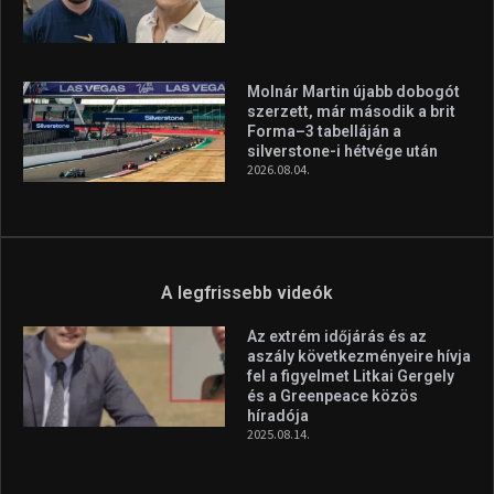
Molnár Martin újabb dobogót
szerzett, már második a brit
Forma–3 tabelláján a
silverstone-i hétvége után
2026.08.04.
A legfrissebb videók
Az extrém időjárás és az
aszály következményeire hívja
fel a figyelmet Litkai Gergely
és a Greenpeace közös
híradója
2025.08.14.