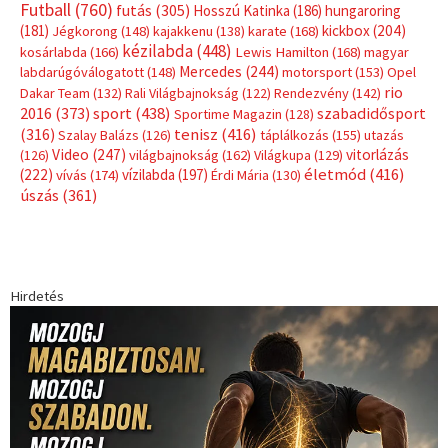
Futball
(760)
futás
(305)
Hosszú Katinka
(186)
hungaroring
(181)
kickbox
(204)
Jégkorong
(148)
kajakkenu
(138)
karate
(168)
kézilabda
(448)
kosárlabda
(166)
Lewis Hamilton
(168)
magyar
Mercedes
(244)
labdarúgóválogatott
(148)
motorsport
(153)
Opel
rio
Dakar Team
(132)
Rali Világbajnokság
(122)
Rendezvény
(142)
sport
(438)
2016
(373)
szabadidősport
Sportime Magazin
(128)
(316)
tenisz
(416)
Szalay Balázs
(126)
táplálkozás
(155)
utazás
Video
(247)
vitorlázás
(126)
világbajnokság
(162)
Világkupa
(129)
életmód
(416)
(222)
vívás
(174)
vízilabda
(197)
Érdi Mária
(130)
úszás
(361)
Hirdetés