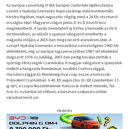
Az európai szövetség (FIBA Europe) csütörtöki tájékoztatása
szerint a Nyikolaj Szemasko Kupa vasárnap indul kontinentális
körútra Rigában, majd augusztus végéig mind a 24 Eb-résztvevő
országba eljut. Magyarországon június 6. és 8. között lesz
megtekinthető. A tavaly bemutatott új trófea a harmadik az Eb-k
történetében, az előzőt a spanyol válogatott emelhette a
magasba utoljára a 2015-ben megszerzett aranyérem után. A
szovjet Nyikolaj Szemasko a nemzetközi szövetségben 1960-tól
alelnökként, míg az európai tagszervezetben 1967-tól elnökként
dolgozott 1976-os haláláig, 2007-ben pedig beválasztották a
sportági Hírességek Csarnokába. A magyar válogatott a spanyolok
mellett a házigazda Romániával, továbbá Csehországgal,
Horvátországgal és Montenegróval csap össze a kolozsvári
Polyvalent Csarnokban. A 40. Eb augusztus 31-től szeptember 17-
ig tart, a csoportküzdelmeknek Kolozsvár mellett Helsinki, Tel-
Aviv és Isztambul ad otthont, a kieséses szakaszra utóbbi
városban kerül sor.
Hirdetés