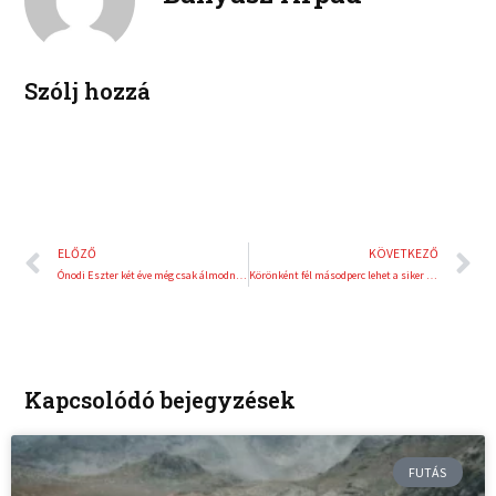
i
e
n
s
t
Szólj hozzá
Előző
K
ELŐZŐ
KÖVETKEZŐ
Ónodi Eszter két éve még csak álmodni sem mert a félmaratonról
Körönként fél másodperc lehet a siker kulcsa
Kapcsolódó bejegyzések
FUTÁS