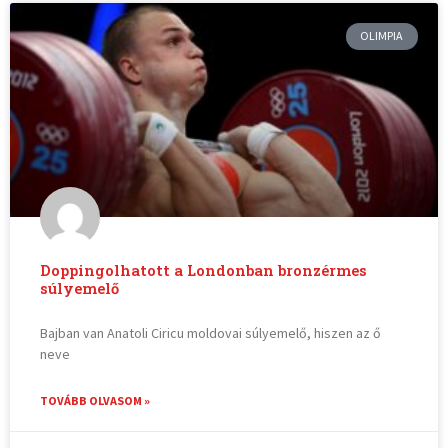
OLIMPIA
Doppingolhatott a Londonban bronzérmes
súlyemelő
Bajban van Anatoli Ciricu moldovai súlyemelő, hiszen az ő
neve
TOVÁBB OLVASOM »