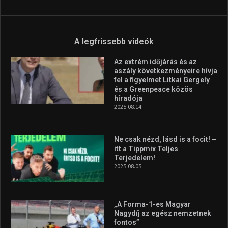
A legfrissebb videók
Az extrém időjárás és az
aszály következményeire hívja
fel a figyelmet Litkai Gergely
és a Greenpeace közös
híradója
2025.08.14.
Ne csak nézd, lásd is a focit! –
itt a Tippmix Teljes
Terjedelem!
2025.08.05.
„A Forma-1-es Magyar
Nagydíj az egész nemzetnek
fontos”