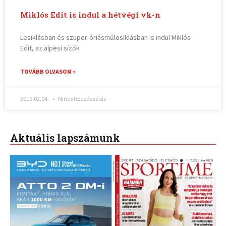
Miklós Edit is indul a hétvégi vk-n
Lesiklásban és szuper-óriásműlesiklásban is indul Miklós
Edit, az alpesi sízők
TOVÁBB OLVASOM »
2016.02.04.
Nincs hozzászólás
Aktuális lapszámunk