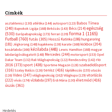
Címkék
Babos Tímea
asztalitenisz
(130)
atlétika
(144)
autosport
(123)
egészség
(240)
Bécs
(214)
Bajnokok Ligája
(168)
Birkózás
(143)
forma 1
(1165)
(530)
Európabajnokság
(173)
ferrari
(139)
Futball
(760)
futás
(305)
Hosszú Katinka
(186)
hungaroring
(181)
kickbox
(204)
Jégkorong
(148)
kajakkenu
(138)
karate
(168)
kézilabda
(448)
kosárlabda
(166)
Lewis Hamilton
(168)
magyar
Mercedes
(244)
labdarúgóválogatott
(148)
motorsport
(153)
Opel
rio
Dakar Team
(132)
Rali Világbajnokság
(122)
Rendezvény
(142)
sport
(438)
2016
(373)
szabadidősport
Sportime Magazin
(128)
(316)
tenisz
(416)
Szalay Balázs
(126)
táplálkozás
(155)
utazás
Video
(247)
vitorlázás
(126)
világbajnokság
(162)
Világkupa
(129)
életmód
(416)
(222)
vívás
(174)
vízilabda
(197)
Érdi Mária
(130)
úszás
(361)
Hirdetés