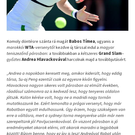
Komoly döntésre szánta rá magát
Babos Tímea
, ugyanis a
marokkói
WTA
–
versenytől
kezdve új társsal indul a
magyar
teniszezőnő
párosban:
a továbbiakban a
kétszeres
Grand Slam
–
győztes
Andrea Hlavackovával
harcolnak majd a továbbjutásért.
„Andrea a napokban keresett meg, amikor kiderült, hogy eddig
társa, Su-aj Peng ezentúl csak az egyesre kíván figyelni.
Hlavackova nagyon sikeres volt párosban az elmúlt években,
ráadásul számomra az is kedvező lesz, hogy tenyeres oldalon
játszik. Külön kérése volt, hogy ne a madridi nagy tornán
mutatkozzunk be. Ezért lemondta a prágai versenyt, hogy már
Rabatban együtt indulhassunk. Úgy érzem, hogy szükségem van
erre a váltásra, mert a sydneyi torna megnyerése után már nem
szerepeltünk jól Pavljucsenkovával. Én viszont párosban is jó
eredményeket akarok elérni, ott akarok maradni a legjobbak
között! Bízom benne, hogy ez így is lesz! Andreával Rabat után