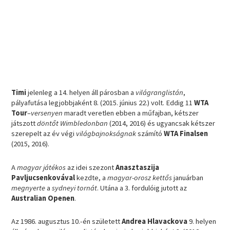
Timi
jelenleg a 14. helyen áll párosban a
világranglistán
,
pályafutása legjobbjaként 8. (2015. június 22.) volt. Eddig 11
WTA
Tour
–
versenyen
maradt veretlen ebben a műfajban, kétszer
játszott
döntőt Wimbledonban
(2014, 2016) és ugyancsak kétszer
szerepelt az év végi
világbajnokságnak
számító
WTA Finalsen
(2015, 2016).
A
magyar játékos
az idei szezont
Anasztaszija
Pavljucsenkovával
kezdte, a
magyar-orosz kettős
januárban
megnyerte
a
sydneyi tornát
. Utána a 3. fordulóig jutott az
Australian Openen
.
Az 1986. augusztus 10.-én született
Andrea Hlavackova
9. helyen