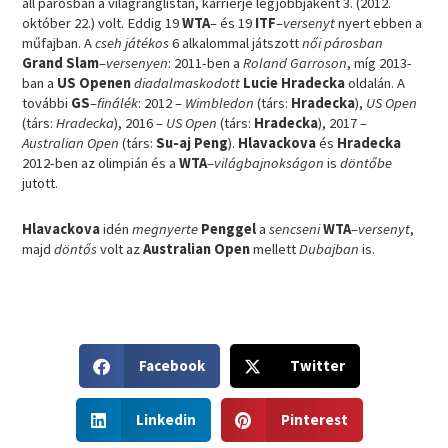
áll párosban a világranglistán, karrierje legjobbjaként 3. (2012.
október 22.) volt. Eddig 19
WTA
– és 19
ITF
–
versenyt
nyert ebben a
műfajban. A
cseh játékos
6 alkalommal játszott
női párosban
Grand Slam
–
versenyen
: 2011-ben a
Roland Garroson
, míg 2013-
ban a
US Openen
diadalmaskodott
Lucie Hradecka
oldalán. A
további
GS
–
finálék
: 2012 –
Wimbledon
(társ:
Hradecka
),
US Open
(társ:
Hradecka
), 2016 –
US Open
(társ:
Hradecka
), 2017 –
Australian Open
(társ:
Su-aj Peng
).
Hlavackova
és
Hradecka
2012-ben az olimpián és a
WTA
–
világbajnokságon
is
döntőbe
jutott.
Hlavackova
idén
megnyerte
Penggel
a
sencseni
WTA
–
versenyt
,
majd
döntős
volt az
Australian Open
mellett
Dubajban
is.
S
S
Facebook
Twitter
h
h
a
a
S
S
r
r
Linkedin
Pinterest
h
h
e
e
a
a