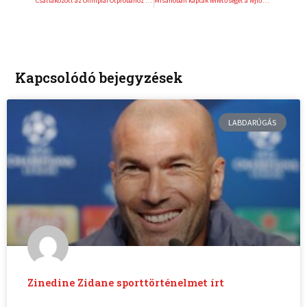
Csatlakozott az Olimpiai Ötpróbához a Keszthelyi Kilométerek futóverseny is
Misanóban kaptak lehetőséget a fejlődésre a H-Moto fiataljai
Kapcsolódó bejegyzések
LABDARÚGÁS
Zinedine Zidane sporttörténelmet írt