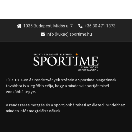
1035 Budapest, Miklós u. 7.
+36 30 471 1373
info (kukac) sportime.hu
Túl a 18. X-en és rendezvények százain a Sportime Magazinnak
továbbra is a legfőbb célja, hogy a mindenki sportját minél
vonzóbbá tegye.
A rendszeres mozgás és a sport jobbá teheti az életed! Mindehhez
minden infót megtalálsz nálunk.