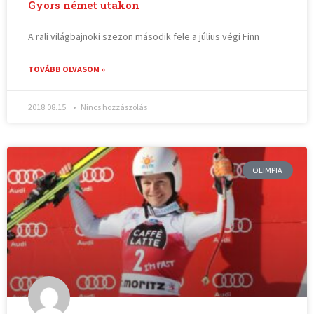
Gyors német utakon
A rali világbajnoki szezon második fele a július végi Finn
TOVÁBB OLVASOM »
2018.08.15.
Nincs hozzászólás
OLIMPIA