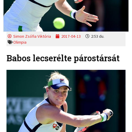
Simon Zsófia Viktória
2017-04-13
2:53 du.
Olimpia
Babos lecserélte párostársát