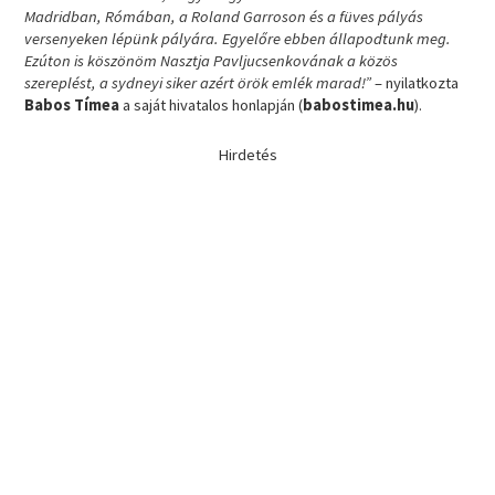
Madridban,
Rómában, a Roland Garroson és a füves pályás
versenyeken lépünk pályára. Egyelőre ebben állapodtunk meg.
Ezúton is köszönöm Nasztja Pavljucsenkovának a közös
szereplést, a sydneyi siker azért örök emlék marad!”
– nyilatkozta
Babos Tímea
a saját hivatalos honlapján (
babostimea.hu
).
Hirdetés