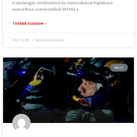
A labdarúgás történetével és statisztikáival foglalkozó
nemzetközi szervezeténél (IFFHS) a
TOVÁBB OLVASOM »
2017.12.06.
Nincs hozzászólás
RALLY