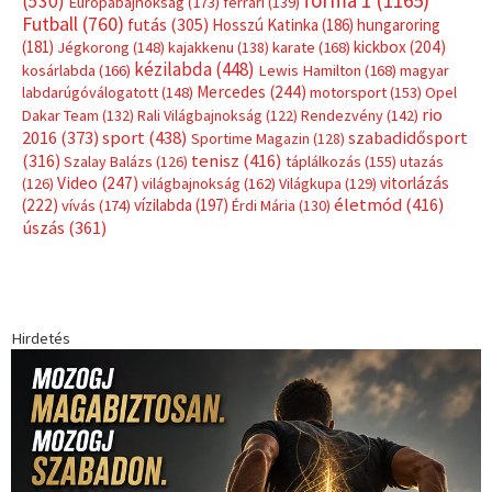
forma 1
(1165)
(530)
Európabajnokság
(173)
ferrari
(139)
Futball
(760)
futás
(305)
Hosszú Katinka
(186)
hungaroring
(181)
kickbox
(204)
Jégkorong
(148)
kajakkenu
(138)
karate
(168)
kézilabda
(448)
kosárlabda
(166)
Lewis Hamilton
(168)
magyar
Mercedes
(244)
labdarúgóválogatott
(148)
motorsport
(153)
Opel
rio
Dakar Team
(132)
Rali Világbajnokság
(122)
Rendezvény
(142)
sport
(438)
2016
(373)
szabadidősport
Sportime Magazin
(128)
(316)
tenisz
(416)
Szalay Balázs
(126)
táplálkozás
(155)
utazás
Video
(247)
vitorlázás
(126)
világbajnokság
(162)
Világkupa
(129)
életmód
(416)
(222)
vívás
(174)
vízilabda
(197)
Érdi Mária
(130)
úszás
(361)
Hirdetés