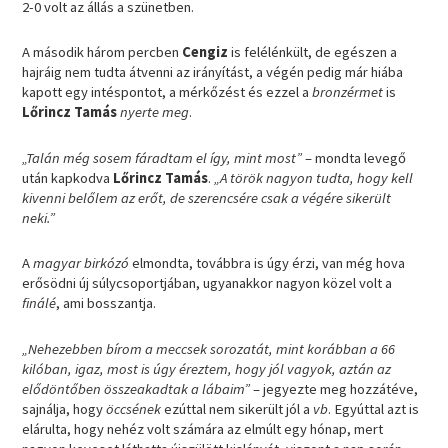
2-0 volt az állás a szünetben.
A második három percben
Cengiz
is felélénkült, de egészen a
hajráig nem tudta átvenni az irányítást, a végén pedig már hiába
kapott egy intéspontot, a mérkőzést és ezzel a
bronzérmet
is
Lőrincz Tamás
nyerte meg
.
„Talán még sosem fáradtam el így, mint most”
– mondta levegő
után kapkodva
Lőrincz Tamás
.
„A török nagyon tudta, hogy kell
kivenni belőlem az erőt, de szerencsére csak a végére sikerült
neki.”
A
magyar birkózó
elmondta, továbbra is úgy érzi, van még hova
erősödni új súlycsoportjában, ugyanakkor nagyon közel volt a
finálé
, ami bosszantja.
„Nehezebben bírom a meccsek sorozatát, mint korábban a 66
kilóban, igaz, most is úgy éreztem, hogy jól vagyok, aztán az
elődöntőben összeakadtak a lábaim”
– jegyezte meg hozzátéve,
sajnálja, hogy
öccsének
ezúttal nem sikerült jól a
vb
. Egyúttal azt is
elárulta, hogy nehéz volt számára az elmúlt egy hónap, mert