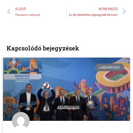
Előző
K
ELŐZŐ
KÖVETKEZŐ
Fucsovics szárnyal
Az idő jelentette a legnagyobb kihívást
Kapcsolódó bejegyzések
LABDARÚGÁS