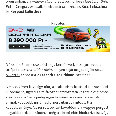
programban, s a
magyar tábor
bízott benne, hogy
legyőzi
a
török
Fatih Cengizt
és csatlakozik a már
bronzérmes
Kiss Balázshoz
és
Korpási Bálinthoz
.
Hirdetés
A
friss apuka
meccse előtt nagy kérdés volt, mennyire tudott
túllépni a
vesztes elődöntőjén
, melyen
saját magát elgáncsolva
bukott el
az
orosz
Alekszandr Csekirkinnel
szemben.
A
meccs
képét látva úgy tűnt, a botlás nincs hatással a
török
elleni
küzdelmére, ugyanis a találkozót határozottan kezdte a
ceglédiek
kiválósága, a
török
pedig egyértelműen passzívan
birkózott
,
aminek kevesebb mint másfél perc után egy intés lett a
következménye. A szerzett pontot követően is a
magyar
pörgött
nagyobb fordulatszámon, s még a pihenő előtt kitolta riválisát, így