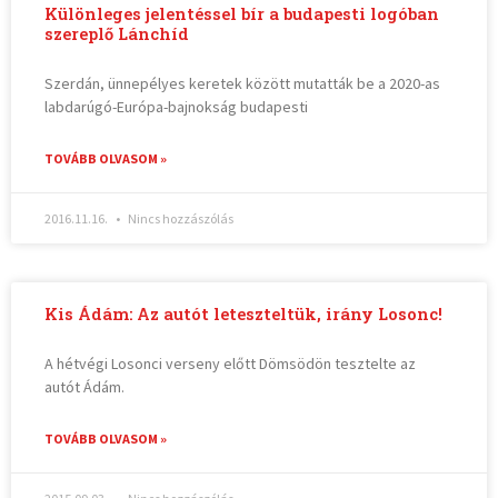
Különleges jelentéssel bír a budapesti logóban
szereplő Lánchíd
Szerdán, ünnepélyes keretek között mutatták be a 2020-as
labdarúgó-Európa-bajnokság budapesti
TOVÁBB OLVASOM »
2016.11.16.
Nincs hozzászólás
Kis Ádám: Az autót leteszteltük, irány Losonc!
A hétvégi Losonci verseny előtt Dömsödön tesztelte az
autót Ádám.
TOVÁBB OLVASOM »