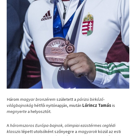
Három
magyar bronzérem
született a
párizsi birkózó-
világbajnokág
hétfői nyitónapján, miután
Lőrincz Tamás
is
megnyerte
a helyosztót.
A
háromszoros Európa-bajnok, olimpiai ezüstérmes ceglédi
klasszis
lépett utolsóként szőnyegre a
magyarok
közül az esti