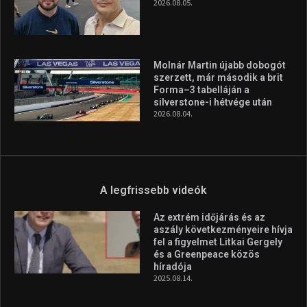
2026.08.05.
Molnár Martin újabb dobogót
szerzett, már második a brit
Forma–3 tabelláján a
silverstone-i hétvége után
2026.08.04.
A legfrissebb videók
Az extrém időjárás és az
aszály következményeire hívja
fel a figyelmet Litkai Gergely
és a Greenpeace közös
híradója
2025.08.14.