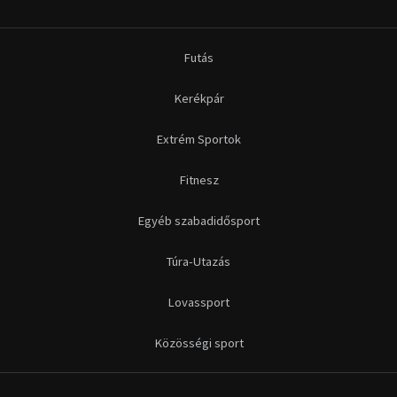
Futás
Kerékpár
Extrém Sportok
Fitnesz
Egyéb szabadidősport
Túra-Utazás
Lovassport
Közösségi sport