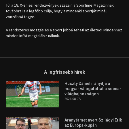
Túl a 18. X-en és rendezvények százain a Sportime Magazinnak
továbbra is a legfőbb célja, hogy a mindenki sportját minél
vonzóbbá tegye.
A rendszeres mozgás és a sport jobbá teheti az életed! Mindehhez
minden infót megtalálsz nálunk.
A legfrissebb hírek
Huszty Dániel irányítja a
magyar válogatottat a socca-
világbajnokságon
2026.08.07.
Aranyérmet nyert Szilágyi Erik
az Európa-kupán