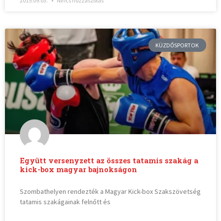
2015.09.03.
Nincs hozzászólás
KÜZDŐSPORTOK
Együtt versenyzett az összes tatamis szakág a
kick-box magyar bajnokságon
Szombathelyen rendezték a Magyar Kick-box Szakszövetség
tatamis szakágainak felnőtt és