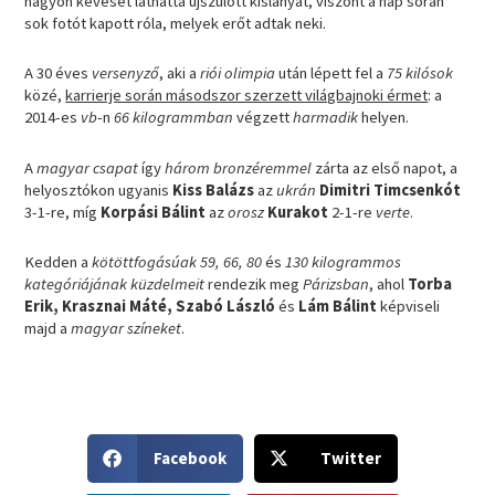
nagyon keveset láthatta újszülött kislányát, viszont a nap során
sok fotót kapott róla, melyek erőt adtak neki.
A 30 éves
versenyző
, aki a
riói olimpia
után lépett fel a
75 kilósok
közé,
karrierje során másodszor szerzett világbajnoki érmet
: a
2014-es
vb
-n
66 kilogrammban
végzett
harmadik
helyen.
A
magyar csapat
így
három bronzéremmel
zárta az első napot, a
helyosztókon ugyanis
Kiss Balázs
az
ukrán
Dimitri Timcsenkót
3-1-re, míg
Korpási Bálint
az
orosz
Kurakot
2-1-re
verte
.
Kedden a
kötöttfogásúak 59, 66, 80
és
130 kilogrammos
kategóriájának küzdelmeit
rendezik meg
Párizsban
, ahol
Torba
Erik, Krasznai Máté, Szabó László
és
Lám Bálint
képviseli
majd a
magyar színeket
.
S
S
Facebook
Twitter
h
h
a
a