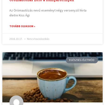
Az Örömautózás nevű eseményt négy versenyző hívta
életre Kiss Ági
TOVÁBB OLVASOM »
2016.10.17.
Nincs hozzászólás
EGÉSZSÉG-ÉLETMÓD