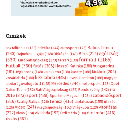
Címkék
Babos Tímea
asztalitenisz
(130)
atlétika
(144)
autosport
(123)
egészség
(240)
Bécs
(214)
Bajnokok Ligája
(168)
Birkózás
(143)
forma 1
(1165)
(530)
Európabajnokság
(173)
ferrari
(139)
Futball
(760)
futás
(305)
Hosszú Katinka
(186)
hungaroring
(181)
kickbox
(204)
Jégkorong
(148)
kajakkenu
(138)
karate
(168)
kézilabda
(448)
kosárlabda
(166)
Lewis Hamilton
(168)
magyar
Mercedes
(244)
labdarúgóválogatott
(148)
motorsport
(153)
Opel
rio
Dakar Team
(132)
Rali Világbajnokság
(122)
Rendezvény
(142)
sport
(438)
2016
(373)
szabadidősport
Sportime Magazin
(128)
(316)
tenisz
(416)
Szalay Balázs
(126)
táplálkozás
(155)
utazás
Video
(247)
vitorlázás
(126)
világbajnokság
(162)
Világkupa
(129)
életmód
(416)
(222)
vívás
(174)
vízilabda
(197)
Érdi Mária
(130)
úszás
(361)