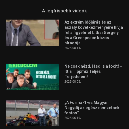
A legfrissebb videók
Az extrém időjárás és az
aszály következményeire hívja
fel a figyelmet Litkai Gergely
és a Greenpeace közös
híradója
2025.08.14.
Ne csak nézd, lásd is a focit! –
itt a Tippmix Teljes
Terjedelem!
2025.08.05.
„A Forma-1-es Magyar
Nagydíj az egész nemzetnek
fontos”
2025.06.19.