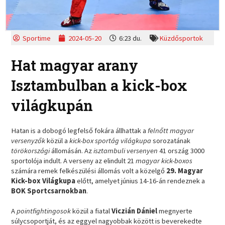
Sportime
2024-05-20
6:23 du.
Küzdősportok
Hat magyar arany
Isztambulban a kick-box
világkupán
Hatan is a dobogó legfelső fokára állhattak a
felnőtt magyar
versenyzők
közül a
kick-box sportág világkupa
sorozatának
törökországi
állomásán. Az
isztambuli versenyen
41 ország 3000
sportolója indult. A verseny az elindult 21
magyar kick-boxos
számára remek felkészülési állomás volt a közelgő
29. Magyar
Kick-box Világkupa
előtt, amelyet június 14-16-án rendeznek a
BOK Sportcsarnokban
.
A
pointfightingosok
közül a fiatal
Viczián Dániel
megnyerte
súlycsoportját, és az eggyel nagyobbak között is beverekedte