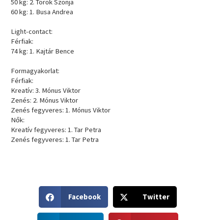
50 kg: 2. Török Szonja
60 kg: 1. Busa Andrea
Light-contact:
Férfiak:
74 kg: 1. Kajtár Bence
Formagyakorlat:
Férfiak:
Kreatív: 3. Mónus Viktor
Zenés: 2. Mónus Viktor
Zenés fegyveres: 1. Mónus Viktor
Nők:
Kreatív fegyveres: 1. Tar Petra
Zenés fegyveres: 1. Tar Petra
S
S
Facebook
Twitter
h
h
a
a
S
S
r
r