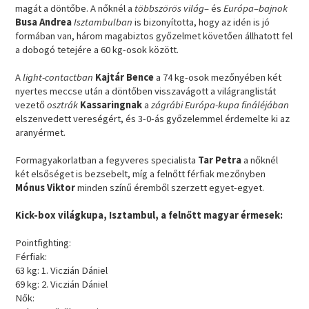
magát a döntőbe. A nőknél a
többszörös világ
– és
Európa
–
bajnok
Busa Andrea
Isztambulban
is bizonyította, hogy az idén is jó
formában van, három magabiztos győzelmet követően állhatott fel
a dobogó tetejére a 60 kg-osok között.
A
light-contactban
Kajtár Bence
a 74 kg-osok mezőnyében két
nyertes meccse után a döntőben visszavágott a világranglistát
vezető
osztrák
Kassaringnak
a
zágrábi Európa-kupa fináléjában
elszenvedett vereségért, és 3-0-ás győzelemmel érdemelte ki az
aranyérmet.
Formagyakorlatban a fegyveres specialista
Tar Petra
a nőknél
két elsőséget is bezsebelt, míg a felnőtt férfiak mezőnyben
Mónus Viktor
minden színű éremből szerzett egyet-egyet.
Kick-box világkupa, Isztambul, a felnőtt magyar érmesek:
Pointfighting:
Férfiak:
63 kg: 1. Viczián Dániel
69 kg: 2. Viczián Dániel
Nők: