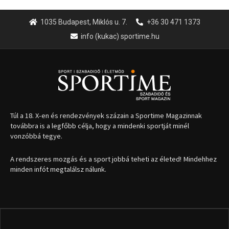
1035 Budapest, Miklós u. 7.
+36 30 471 1373
info (kukac) sportime.hu
Túl a 18. X-en és rendezvények százain a Sportime Magazinnak
továbbra is a legfőbb célja, hogy a mindenki sportját minél
vonzóbbá tegye.
A rendszeres mozgás és a sport jobbá teheti az életed! Mindehhez
minden infót megtalálsz nálunk.