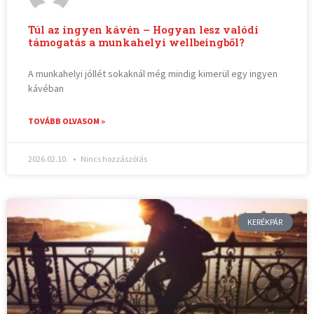
Túl az ingyen kávén – Hogyan lesz valódi
támogatás a munkahelyi wellbeingből?
A munkahelyi jóllét sokaknál még mindig kimerül egy ingyen
kávéban
TOVÁBB OLVASOM »
2026.02.10.
Nincs hozzászólás
KERÉKPÁR