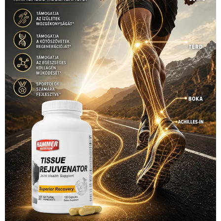
1035 Budapest, Miklós u. 7.
+36 30 471 1373
info (kukac) sportime.hu