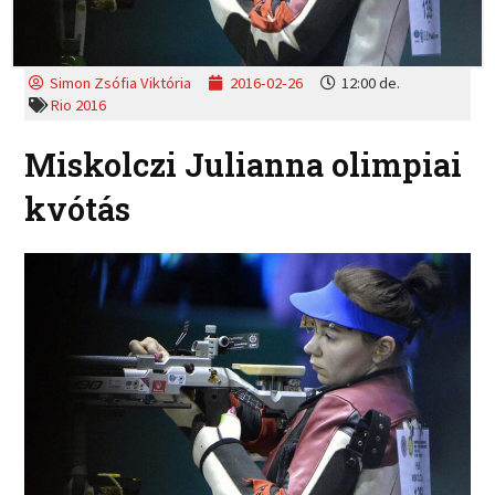
Simon Zsófia Viktória
2016-02-26
12:00 de.
Rio 2016
Miskolczi Julianna olimpiai
kvótás