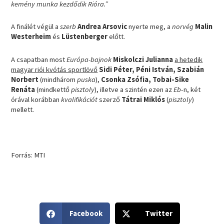
kemény munka kezdődik Rióra.”
A finálét végül a
szerb
Andrea Arsovic
nyerte meg, a
norvég
Malin
Westerheim
és
Lüstenberger
előtt.
A csapatban most
Európa-bajnok
Miskolczi Julianna
a hetedik
magyar riói kvótás sportlövő
Sidi Péter, Péni István, Szabián
Norbert
(mindhárom
puska
),
Csonka Zsófia, Tobai-Sike
Renáta
(mindkettő
pisztoly
), illetve a szintén ezen az
Eb
-n, két
órával korábban
kvalifikációt
szerző
Tátrai Miklós
(
pisztoly
)
mellett.
Forrás: MTI
S
S
Facebook
Twitter
h
h