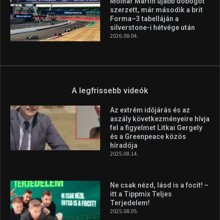
és a Greenpeace közös
híradója
2025.08.14.
Ne csak nézd, lásd is a focit! –
itt a Tippmix Teljes
Terjedelem!
2025.08.05.
„A Forma-1-es Magyar
Nagydíj az egész nemzetnek
fontos”
2025.06.19.
Galéria