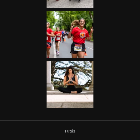
Futás
Kerékpár
Extrém Sportok
Fitnesz
Egyéb szabadidősport
Túra-Utazás
Lovassport