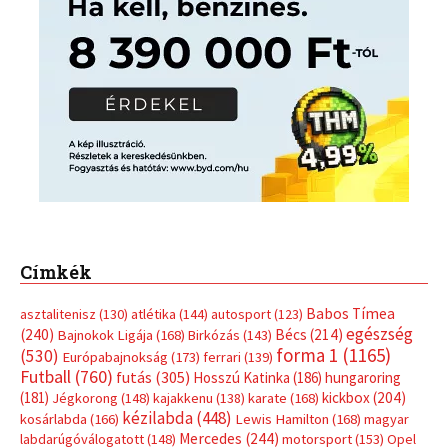
Babos Tímea
asztalitenisz
(130)
atlétika
(144)
autosport
(123)
egészség
(240)
Bécs
(214)
Bajnokok Ligája
(168)
Birkózás
(143)
forma 1
(1165)
(530)
Európabajnokság
(173)
ferrari
(139)
Futball
(760)
futás
(305)
Hosszú Katinka
(186)
hungaroring
(181)
kickbox
(204)
Jégkorong
(148)
kajakkenu
(138)
karate
(168)
kézilabda
(448)
kosárlabda
(166)
Lewis Hamilton
(168)
magyar
Mercedes
(244)
labdarúgóválogatott
(148)
motorsport
(153)
Opel
rio
Dakar Team
(132)
Rali Világbajnokság
(122)
Rendezvény
(142)
sport
(438)
2016
(373)
szabadidősport
Sportime Magazin
(128)
(316)
tenisz
(416)
Szalay Balázs
(126)
táplálkozás
(155)
utazás
Video
(247)
vitorlázás
(126)
világbajnokság
(162)
Világkupa
(129)
életmód
(416)
(222)
vívás
(174)
vízilabda
(197)
Érdi Mária
(130)
úszás
(361)
Hirdetés