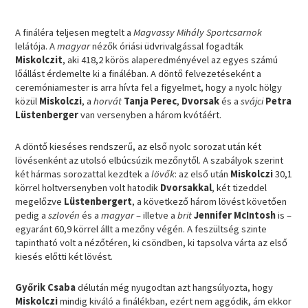
A fináléra teljesen megtelt a
Magvassy Mihály Sportcsarnok
lelátója. A
magyar
nézők óriási üdvrivalgással fogadták
Miskolczit
, aki 418,2 körös alaperedményével az egyes számú
lőállást érdemelte ki a fináléban. A döntő felvezetéseként a
ceremóniamester is arra hívta fel a figyelmet, hogy a nyolc hölgy
közül
Miskolczi
, a
horvát
Tanja Perec
,
Dvorsak
és a
svájci
Petra
Lüstenberger
van versenyben a három kvótáért.
A döntő kieséses rendszerű, az első nyolc sorozat után két
lövésenként az utolsó elbúcsúzik mezőnytől. A szabályok szerint
két hármas sorozattal kezdtek a
lövők
: az első után
Miskolczi
30,1
körrel holtversenyben volt hatodik
Dvorsakkal
, két tizeddel
megelőzve
Lüstenbergert
, a következő három lövést követően
pedig a
szlovén
és a
magyar
– illetve a
brit
Jennifer McIntosh
is –
egyaránt 60,9 körrel állt a mezőny végén. A feszültség szinte
tapintható volt a nézőtéren, ki csöndben, ki tapsolva várta az első
kiesés előtti két lövést.
Győrik Csaba
délután még nyugodtan azt hangsúlyozta, hogy
Miskolczi
mindig kiváló a finálékban, ezért nem aggódik, ám ekkor