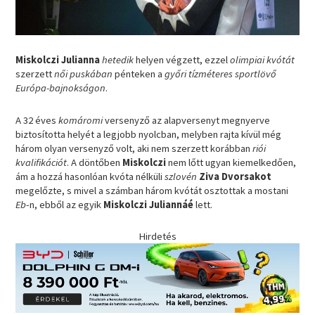
Miskolczi Julianna
hetedik
helyen végzett, ezzel
olimpiai kvótát
szerzett
női puskában
pénteken a
győri tízméteres sportlövő
Európa-bajnokságon
.
A 32 éves
komáromi
versenyző az alapversenyt megnyerve
biztosította helyét a legjobb nyolcban, melyben rajta kívül még
három olyan versenyző volt, aki nem szerzett korábban
riói
kvalifikációt
. A döntőben
Miskolczi
nem lőtt ugyan kiemelkedően,
ám a hozzá hasonlóan kvóta nélküli
szlovén
Ziva Dvorsakot
megelőzte, s mivel a számban három kvótát osztottak a mostani
Eb
-n, ebből az egyik
Miskolczi Juliannáé
lett.
Hirdetés