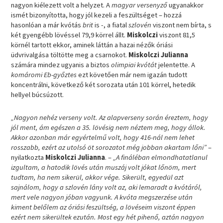
nagyon kiélezett volt a helyzet. A
magyar versenyző
ugyanakkor
ismét bizonyította, hogy jól kezeli a feszültséget – hozzá
hasonlóan a már kvótás
brit
is -, a fiatal
szlovén
viszont nem bírta, s
két gyengébb lövéssel 79,9 körrel állt.
Miskolczi
viszont 81,5
körnél tartott ekkor, aminek láttán a hazai nézők óriási
üdvrivalgása töltötte meg a csarnokot.
Miskolczi Julianna
számára mindez ugyanis a biztos
olimpiai kvótát
jelentette. A
komáromi Eb-győztes
ezt követően már nem igazán tudott
koncentrálni, következő két sorozata után 101 körrel, hetedik
hellyel búcsúzott.
„Nagyon nehéz verseny volt. Az alapverseny során éreztem, hogy
jól ment, ám egészen a 35. lövésig nem néztem meg, hogy állok.
Akkor azonban már egyértelmű volt, hogy 416-nál nem lehet
rosszabb, ezért az utolsó öt sorozatot még jobban akartam lőni”
–
nyilatkozta
Miskolczi Julianna
. –
„A fináléban elmondhatatlanul
izgultam, a hatodik lövés után muszáj volt jókat lőnöm, mert
tudtam, ha nem sikerül, akkor vége. Sikerült, egyedül azt
sajnálom, hogy a szlovén lány volt az, aki lemaradt a kvótáról,
mert vele nagyon jóban vagyunk. A kvóta megszerzése után
kiment belőlem az óriási feszültség, a lövéseim viszont éppen
ezért nem sikerültek ezután. Most egy hét pihenő, aztán nagyon