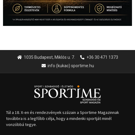
Túl a 18. X-en és rendezvények százain a Sportime Magazinnak
továbbra is a legfőbb célja, hogy a mindenki sportját minél
vonzóbbá tegye.
A rendszeres mozgás és a sport jobbá teheti az életed! Mindehhez
minden infót megtalálsz nálunk.
A legfrissebb hírek
Huszty Dániel irányítja a
magyar válogatottat a socca-
világbajnokságon
2026.08.07.