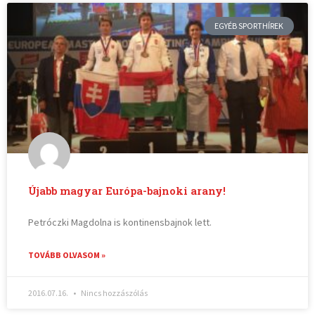
EGYÉB SPORTHÍREK
Újabb magyar Európa-bajnoki arany!
Petróczki Magdolna is kontinensbajnok lett.
TOVÁBB OLVASOM »
2016.07.16.
Nincs hozzászólás