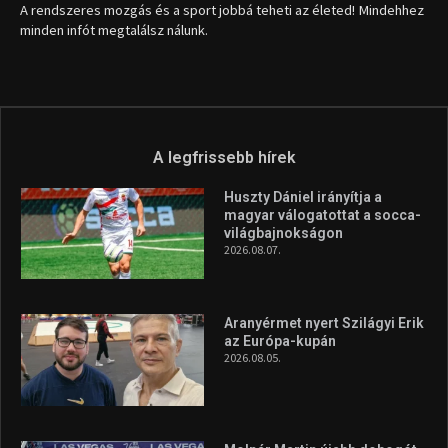
Aranyérmet nyert Szilágyi Erik
az Európa-kupán
2026.08.05.
Molnár Martin újabb dobogót
szerzett, már második a brit
Forma–3 tabelláján a
silverstone-i hétvége után
2026.08.04.
A legfrissebb videók
Az extrém időjárás és az
aszály következményeire hívja
fel a figyelmet Litkai Gergely