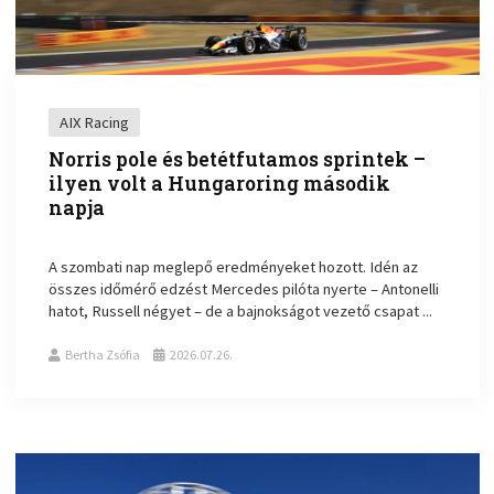
AIX Racing
Norris pole és betétfutamos sprintek –
ilyen volt a Hungaroring második
napja
A szombati nap meglepő eredményeket hozott. Idén az
összes időmérő edzést Mercedes pilóta nyerte – Antonelli
hatot, Russell négyet – de a bajnokságot vezető csapat ...
Bertha Zsófia
2026.07.26.