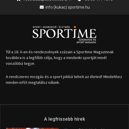
info (kukac) sportime.hu
Túl a 18. X-en és rendezvények százain a Sportime Magazinnak
továbbra is a legfőbb célja, hogy a mindenki sportját minél
vonzóbbá tegye.
A rendszeres mozgás és a sport jobbá teheti az életed! Mindehhez
minden infót megtalálsz nálunk.
A legfrissebb hírek