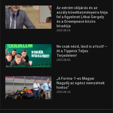
Az extrém időjárás és az
aszály következményeire hívja
fel a figyelmet Litkai Gergely
és a Greenpeace közös
híradója
2025.08.14.
Ne csak nézd, lásd is a focit! –
itt a Tippmix Teljes
Terjedelem!
2025.08.05.
„A Forma-1-es Magyar
Nagydíj az egész nemzetnek
fontos”
2025.06.19.