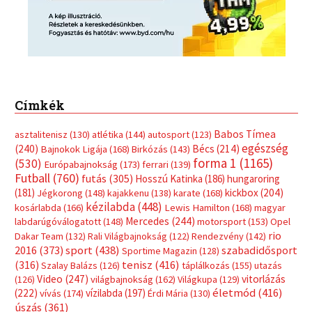
Címkék
Babos Tímea
asztalitenisz
(130)
atlétika
(144)
autosport
(123)
egészség
(240)
Bécs
(214)
Bajnokok Ligája
(168)
Birkózás
(143)
forma 1
(1165)
(530)
Európabajnokság
(173)
ferrari
(139)
Futball
(760)
futás
(305)
Hosszú Katinka
(186)
hungaroring
(181)
kickbox
(204)
Jégkorong
(148)
kajakkenu
(138)
karate
(168)
kézilabda
(448)
kosárlabda
(166)
Lewis Hamilton
(168)
magyar
Mercedes
(244)
labdarúgóválogatott
(148)
motorsport
(153)
Opel
rio
Dakar Team
(132)
Rali Világbajnokság
(122)
Rendezvény
(142)
sport
(438)
2016
(373)
szabadidősport
Sportime Magazin
(128)
(316)
tenisz
(416)
Szalay Balázs
(126)
táplálkozás
(155)
utazás
Video
(247)
vitorlázás
(126)
világbajnokság
(162)
Világkupa
(129)
életmód
(416)
(222)
vívás
(174)
vízilabda
(197)
Érdi Mária
(130)
úszás
(361)