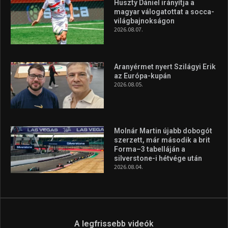
Huszty Dániel irányítja a
magyar válogatottat a socca-
világbajnokságon
2026.08.07.
Aranyérmet nyert Szilágyi Erik
az Európa-kupán
2026.08.05.
Molnár Martin újabb dobogót
szerzett, már második a brit
Forma–3 tabelláján a
silverstone-i hétvége után
2026.08.04.
A legfrissebb videók