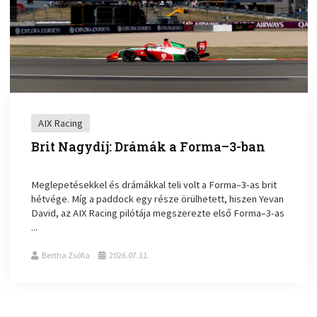
AIX Racing
Brit Nagydíj: Drámák a Forma–3-ban
Meglepetésekkel és drámákkal teli volt a Forma–3-as brit
hétvége. Míg a paddock egy része örülhetett, hiszen Yevan
David, az AIX Racing pilótája megszerezte első Forma–3-as
...
Bertha Zsófia
2026.07.11.