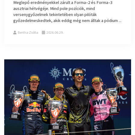
Meglepő eredményekkel zárult a Forma–2 és Forma–3
ausztriai hétvégéje. Mind pole pozíciók, mind
versenygyőzelmek tekintetében olyan pilóták
győzedelmeskedtek, akik eddig még nem álltak a pódium ...
Bertha Zsófia
2026.06.29.