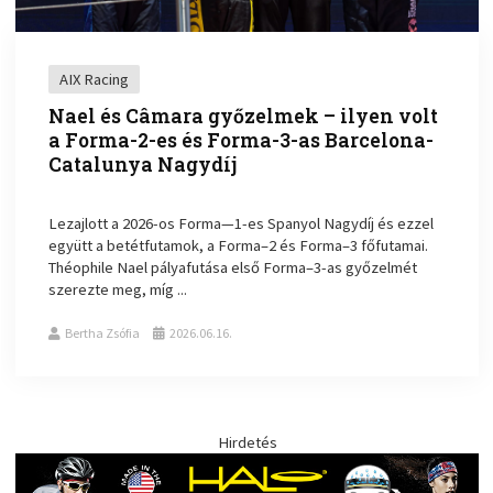
AIX Racing
Nael és Câmara győzelmek – ilyen volt
a Forma-2-es és Forma-3-as Barcelona-
Catalunya Nagydíj
Lezajlott a 2026-os Forma—1-es Spanyol Nagydíj és ezzel
együtt a betétfutamok, a Forma–2 és Forma–3 főfutamai.
Théophile Nael pályafutása első Forma–3-as győzelmét
szerezte meg, míg ...
Bertha Zsófia
2026.06.16.
Hirdetés