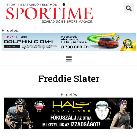
Skip
to
content
Hirdetés
Main
Menu
Freddie Slater
Hirdetés