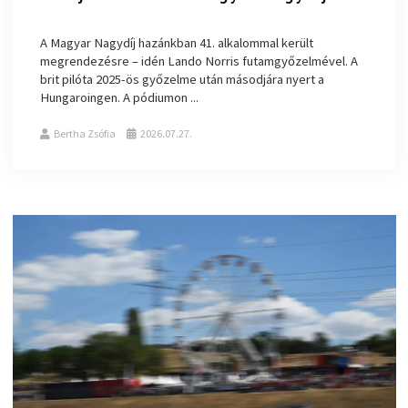
A Magyar Nagydíj hazánkban 41. alkalommal került
megrendezésre – idén Lando Norris futamgyőzelmével. A
brit pilóta 2025-ös győzelme után másodjára nyert a
Hungaroingen. A pódiumon ...
Bertha Zsófia
2026.07.27.