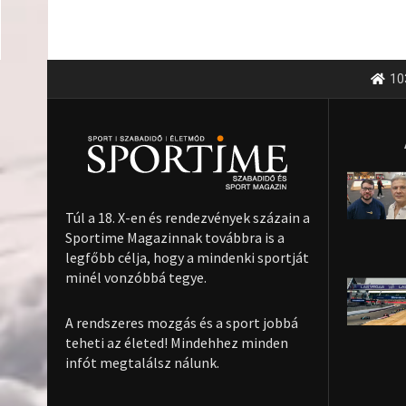
10
Túl a 18. X-en és rendezvények százain a
Sportime Magazinnak továbbra is a
legfőbb célja, hogy a mindenki sportját
minél vonzóbbá tegye.
A rendszeres mozgás és a sport jobbá
teheti az életed! Mindehhez minden
infót megtalálsz nálunk.