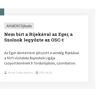
AHídOSCÚjbuda
Nem bírt a Rijekával az Eger, a
Szolnok legyőzte az OSC-t
Az Eger döntetlent játszott a vendég Rijekával
a férfi vízilabda Bajnokok Ligája
csoportkörének 9. fordulójában, szombaton.
Simon Zsófia Viktória
2016.04.30.