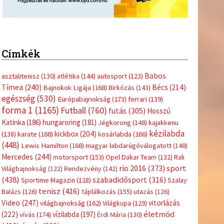
Címkék
Babos
asztalitenisz
(130)
atlétika
(144)
autosport
(123)
Tímea
(240)
Bécs
(214)
Bajnokok Ligája
(168)
Birkózás
(143)
egészség
(530)
Európabajnokság
(173)
ferrari
(139)
forma 1
(1165)
Futball
(760)
futás
(305)
Hosszú
Katinka
(186)
hungaroring
(181)
Jégkorong
(148)
kajakkenu
kézilabda
kickbox
(204)
(138)
karate
(168)
kosárlabda
(166)
(448)
Lewis Hamilton
(168)
magyar labdarúgóválogatott
(148)
Mercedes
(244)
motorsport
(153)
Opel Dakar Team
(132)
Rali
sport
rio 2016
(373)
Világbajnokság
(122)
Rendezvény
(142)
(438)
szabadidősport
(316)
Sportime Magazin
(128)
Szalay
tenisz
(416)
Balázs
(126)
táplálkozás
(155)
utazás
(126)
Video
(247)
vitorlázás
világbajnokság
(162)
Világkupa
(129)
életmód
(222)
vívás
(174)
vízilabda
(197)
Érdi Mária
(130)