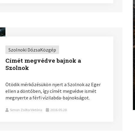
Szolnoki DózsaKözgép
Címét megvédve bajnok a
Szolnok
Ötödik mérkőzésükön nyert a Szolnok az Eger
ellen a döntőben, így címét megvédve ismét
megnyerte a férfi vízilabda-bajnokságot.
Simon Zsófia Viktória
2016.05.28.