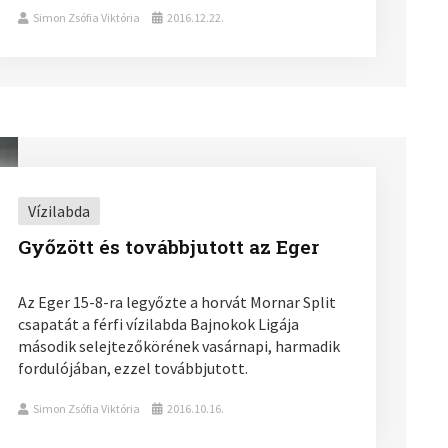
Simon Zsófia Viktória
2016.12.22.
Vízilabda
Győzött és továbbjutott az Eger
Az Eger 15-8-ra legyőzte a horvát Mornar Split
csapatát a férfi vízilabda Bajnokok Ligája
második selejtezőkörének vasárnapi, harmadik
fordulójában, ezzel továbbjutott.
Simon Zsófia Viktória
2016.10.16.