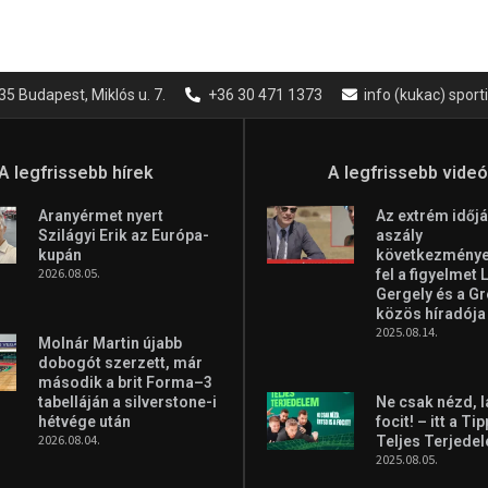
35 Budapest, Miklós u. 7.
+36 30 471 1373
info (kukac) spor
A legfrissebb hírek
A legfrissebb vide
Aranyérmet nyert
Az extrém időjá
Szilágyi Erik az Európa-
aszály
kupán
következményei
2026.08.05.
fel a figyelmet 
Gergely és a G
közös híradója
2025.08.14.
Molnár Martin újabb
dobogót szerzett, már
második a brit Forma–3
tabelláján a silverstone-i
Ne csak nézd, l
hétvége után
focit! – itt a Ti
2026.08.04.
Teljes Terjede
2025.08.05.