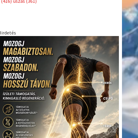
(416)
úszás
(361)
Hirdetés