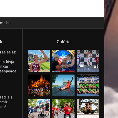
time.hu
ók
Galéria
rás és az
re hívja
Litkai
reenpeace
ásd is a
ppmix
lem!