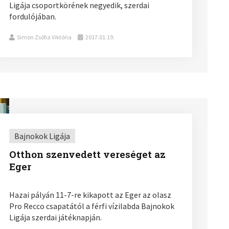
Ligája csoportkörének negyedik, szerdai
fordulójában.
Simon Zsófia Viktória
2017.01.19.
Bajnokok Ligája
Otthon szenvedett vereséget az
Eger
Hazai pályán 11-7-re kikapott az Eger az olasz
Pro Recco csapatától a férfi vízilabda Bajnokok
Ligája szerdai játéknapján.