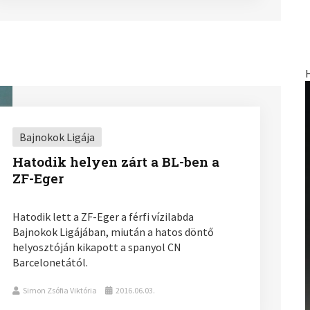
Bajnokok Ligája
Hatodik helyen zárt a BL-ben a
ZF-Eger
Hatodik lett a ZF-Eger a férfi vízilabda
Bajnokok Ligájában, miután a hatos döntő
helyosztóján kikapott a spanyol CN
Barcelonetától.
Simon Zsófia Viktória
2016.06.03.