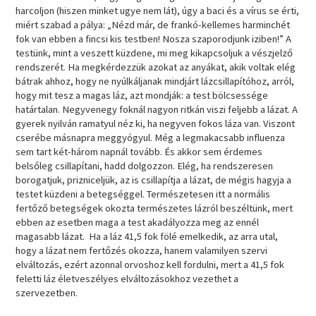
harcoljon (hiszen minket ugye nem lát), úgy a baci és a vírus se érti,
miért szabad a pálya: „Nézd már, de frankó-kellemes harminchét
fok van ebben a fincsi kis testben! Nosza szaporodjunk iziben!” A
testünk, mint a veszett küzdene, mi meg kikapcsoljuk a vészjelző
rendszerét. Ha megkérdezzük azokat az anyákat, akik voltak elég
bátrak ahhoz, hogy ne nyúlkáljanak mindjárt lázcsillapítóhoz, arról,
hogy mit tesz a magas láz, azt mondják: a test bölcsessége
határtalan. Negyvenegy foknál nagyon ritkán viszi feljebb a lázat. A
gyerek nyilván ramatyul néz ki, ha negyven fokos láza van. Viszont
cserébe másnapra meggyógyul. Még a legmakacsabb influenza
sem tart két-három napnál tovább. És akkor sem érdemes
belsőleg csillapítani, hadd dolgozzon. Elég, ha rendszeresen
borogatjuk, prizniceljük, az is csillapítja a lázat, de mégis hagyja a
testet küzdeni a betegséggel. Természetesen itt a normális
fertőző betegségek okozta természetes lázról beszéltünk, mert
ebben az esetben maga a test akadályozza meg az ennél
magasabb lázat. Ha a láz 41,5 fok fölé emelkedik, az arra utal,
hogy a lázat nem fertőzés okozza, hanem valamilyen szervi
elváltozás, ezért azonnal orvoshoz kell fordulni, mert a 41,5 fok
feletti láz életveszélyes elváltozásokhoz vezethet a
szervezetben.