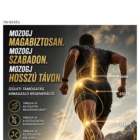
egészség
(240)
Bécs
(214)
Bajnokok Ligája
(168)
Birkózás
(143)
forma 1
(1165)
(530)
Európabajnokság
(173)
ferrari
(139)
Futball
(760)
futás
(305)
Hosszú Katinka
(186)
hungaroring
(181)
kickbox
(204)
Jégkorong
(148)
kajakkenu
(138)
karate
(168)
kézilabda
(448)
kosárlabda
(166)
Lewis Hamilton
(168)
magyar
Mercedes
(244)
labdarúgóválogatott
(148)
motorsport
(153)
Opel
rio
Dakar Team
(132)
Rali Világbajnokság
(122)
Rendezvény
(142)
sport
(438)
2016
(373)
szabadidősport
Sportime Magazin
(128)
(316)
tenisz
(416)
Szalay Balázs
(126)
táplálkozás
(155)
utazás
Video
(247)
vitorlázás
(126)
világbajnokság
(162)
Világkupa
(129)
életmód
(416)
(222)
vívás
(174)
vízilabda
(197)
Érdi Mária
(130)
úszás
(361)
Hirdetés