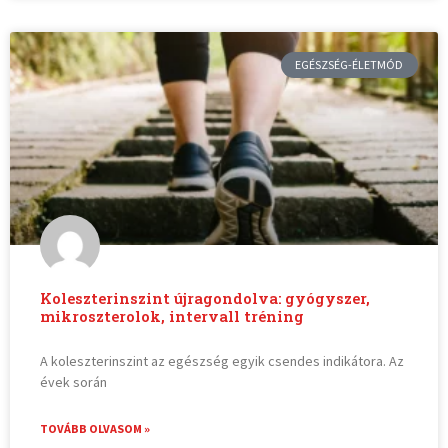
EGÉSZSÉG-ÉLETMÓD
Koleszterinszint újragondolva: gyógyszer,
mikroszterolok, intervall tréning
A koleszterinszint az egészség egyik csendes indikátora. Az
évek során
TOVÁBB OLVASOM »