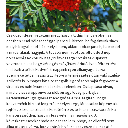
Csak csöndesen jegyzem meg, hogy a tudás hiánya ebben az
esetben némi bölcsességgel párosul, hiszen, ha fogalmunk sincs
melyik bogyó ehető és melyik nem, akkor jobban járunk, ha mindet
a madaraknak hagyjuk. A tovább nem adott és elfeledett népi
bölcsességek korunk nagy hiányosságaihoz és tévútjaihoz
vezetnek. Csak hogy két egészségünket érintő ilyen félreértést
említsek a példa kedvéért: napjaink ilyen elhanyagolt árva
gyermeke lett a magas láz, illetve a természetes úton való szülés-
születés is. A magas láz a test egyik legerősebb saját fegyvere a
vírusok és baktériumok elleni küzdelemben. Csillapítása olyan,
mintha visszaröppenve az időben egy lovagi párbajban
kedvesünket úgy igyekeznénk győzelemre segíteni, hogy
keszkenőnk biztató lengetése helyett egy láthatatlan köpeny alá
rejtőzve leroncsolnánk a küzdőtérre és belecsimpaszkodnánk a
karjába aggódva, hogy mi lesz vele, ha megvágják. A
következményeket hadd ne ecseteljem. Ahogy az ellenfél sem
állna ott arra várva, hogy drágánk végre összeszedje magát és