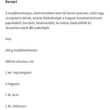
Recept
A madárberkenye, mint mondtam nem túl finom nyersen, ezért egy
receptet is leírok, amivel feldobhatjuk a magyar konyhaművészet
paprikából, borsból, húslevesből, lecsóból, halászléből és
disznótorosból álló palettáját.
Íme:
200 g madárberkenye
200 ml citromos víz
1 ek. vaj/margarin
1 hagyma
1 tk. liszt
1 tk. zöld bors