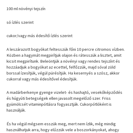
100 ml növényi tejszín
só ízlés szerint
cukor/vagy más édesítő ízlés szerint
A leszárazott bogyókat feltesszük főni 10 percre citromos vízben.
Közben a hagymát megpirítjuk olajon és rátesszük a lisztet, amit
kicsit megpirítunk. Beleöntjük a növényi vagy rendes tejszínt és
hozzáadjuk a bogyókat az ecettel, felfőzzük, majd sóval zöld
borssal ízesítjük, végül pürésítjük. Ha kesernyés a szósz, akkor
cukorral vagy más édesítővel édesítjük.
A madárberkenye gyenge vizelet- és hashajtó, vesekőképződés
és húgyúti betegségek ellen javasolt megelőző szer. Friss
gyümölcsét vitaminpótlásra fogyasztják. Cukorpótlóként is
használják.
És ha végül mégsem esszük meg, mert nem ízlik, még mindig
használhatjuk arra, hogy elűzzük vele a boszorkányokat, ahogy