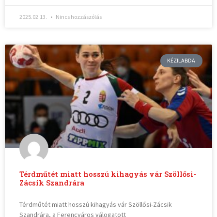
2025.02.13.
Nincs hozzászólás
KÉZILABDA
Térdműtét miatt hosszú kihagyás vár Szöllősi-
Zácsik Szandrára
Térdműtét miatt hosszú kihagyás vár Szöllősi-Zácsik
Szandrára, a Ferencváros válogatott