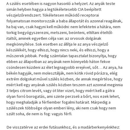
A szülés esetében is nagyon hasonló a helyzet. Az anyák teste
simán helyben hagyja a legtökéletesebb CIA beépített
vészjelzőrendszert. Tökéletesen működő receptorai
folyamatosan monitorozzák a baba állapotát és azonnal reagálnak,
ha baj van, csak hagyni kell működni: nem lefektetni a hátára, nem
torkig begyógyszerezni, metszeni, beönteni, eltiltani ételtől-
italtól, aminek egyetlen célja van: az orvosok dolgának
megkönnyítése. Sok esetben az állítja le az anya vészjelző
készülékét, hogy elhiszi, hogy nincs neki, és elhiszi, hogy a
műszerek jobbak. Pedig számtalan tapasztalat bizonyítja, hogy
ebben az állapotban az anyának nem könnyebb háton fekve
csöndesen küzdeni az élet legnagyobb erejével, sőt… Az anya, ha
békén hagyják, nem molesztálják, nem kötik rövid pórázra, elég
extrém dolgokat művel szülés közben, de annak megértése, hogy
miért kell egy anyának szülés közben teszem azt azonnal meginnia
3 teljes citrom levét, vagy öt liter vizet, hogy miért kell a gátra
olyan forró borogatás, ami szinte perzseli a bőrt, nos ezek lehet,
hogy meghaladják a férfiember fogalmi határait. Márpedig a
szülészek többsége olyan emberi lény, aki nem csak hogy nem
szült soha, de nem is fog: vagyis férfi.
De visszatérve az erdei futásunkhoz, és a madárberkenyénkhez: