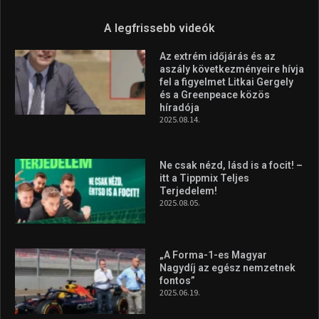
Molnár Martin újabb dobogót
szerzett, már második a brit
Forma–3 tabelláján a
silverstone-i hétvége után
2026.08.04.
Megvan a magyar négyes a
Hungarian Darts Trophyra
2026.07.31.
A legfrissebb videók
Az extrém időjárás és az
aszály következményeire hívja
fel a figyelmet Litkai Gergely
és a Greenpeace közös
híradója
2025.08.14.