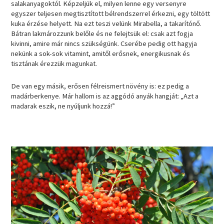
salakanyagoktól. Képzeljük el, milyen lenne egy versenyre
egyszer teljesen megtisztított bélrendszerrel érkezni, egy töltött
kuka érzése helyett. Na ezt teszi velünk Mirabella, a takarítónő.
Bátran lakmározzunk belőle és ne felejtsük el: csak azt fogja
kivinni, amire már nincs szükségünk. Cserébe pedig ott hagyja
nekünk a sok-sok vitamint, amitől erősnek, energikusnak és
tisztának érezzük magunkat.
De van egy másik, erősen félreismert növény is: ez pedig a
madárberkenye. Már hallom is az aggódó anyák hangját: „Azt a
madarak eszik, ne nyúljunk hozzá!”