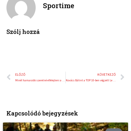
d
r
Sportime
i
e
n
s
t
Szólj hozzá
Előző
K
ELŐZŐ
KÖVETKEZŐ
Minél hamarabb szeretné elfelejteni a misanói hétvégét Farkas Kevin
Kovács Bálint a TOP 10-ben végzett Le Mans-ban!
Kapcsolódó bejegyzések