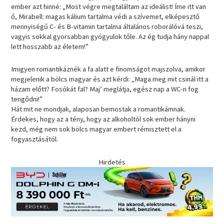
ember azt hinné: „Most végre megtaláltam az ideálist! Íme itt van
ő, Mirabell: magas kálium tartalma védi a szívemet, elképesztő
mennyiségű C- és B-vitamin tartalma általános roborálóvá teszi,
vagyis sokkal gyorsabban gyógyulok tőle. Az ég tudja hány nappal
lett hosszabb az életem!”
Imigyen romantikáznék a fa alatt e finomságot majszolva, amikor
megjelenik a bölcs magyar és azt kérdi: „Maga meg mit csinál itt a
házam előtt? Fosókát fal? Maj’ meglátja, egész nap a WC-n fog
tengődni!”
Hát mit ne mondjak, alaposan bemostak a romantikámnak.
Érdekes, hogy az a tény, hogy az alkoholtól sok ember hányni
kezd, még nem sok bölcs magyar embert rémisztett el a
fogyasztásától.
Hirdetés