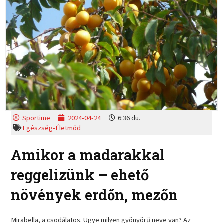
Sportime
2024-04-24
6:36 du.
Egészség-Életmód
Amikor a madarakkal
reggelizünk – ehető
növények erdőn, mezőn
Mirabella, a csodálatos. Ugye milyen gyönyörű neve van? Az