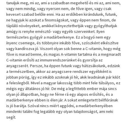
tanuljuk meg, mi az, ami a szabadban megehető és mi az, ami nem,
vagy nem mindig, vagy nyersen nem, de főve igen, vagy csak
keveset szabad belőle enni. Ha az erdőkben kirándulunk, futunk,
ne hagyjuk ki azokat a finomságokat, vagy éppen nem finom, de
tápláló növényeket, amikkel kényeztethetjük vagy gyógyíthatjuk
amúgy is renyhe emésztő- vagy egyéb szerveinket. Ilyen
természetes gyógyír a madárberkenye. Ez a bogyó nem egy
ínyenc csemege, és többnyire inkább főve, szószként elkészítve
vagy kandírozva jó. Viszont olyan sok benne a C-vitamin, hogy még
főve is marad benne, és magas A-vitamin tartalma és a megmaradt
C-vitamin erősíti az immunrendszerünket és gyorsítja az
anyagcserét. Persze, ha éppen futunk vagy hátizsákolunk, edzünk
a természetben, akkor az anyagcsere rendszer egyébként is
jobban pörög, így ez inkább azoknak jó hír, akik leadnának pár kilót
a feleslegből. Mivel a magyar lakosság több mint fele túlsúlyos, ez
mégis egy általános jó hír. De még a legfittebb ember mája sincs
olyan jó állapotban, hogy ne férne rá egy alapos erősítés, és a
madárberkenye ebben is élen jár. A sokat emlegetett bélflórának
is jó barátja. Szóval nincs miért aggódni, a madárberkenyében
mindenki találni fog legalább egy olyan tulajdonságot, ami neki
segít.