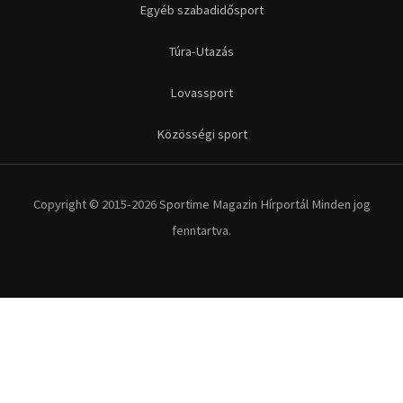
Futás
Kerékpár
Extrém Sportok
Fitnesz
Egyéb szabadidősport
Túra-Utazás
Lovassport
Közösségi sport