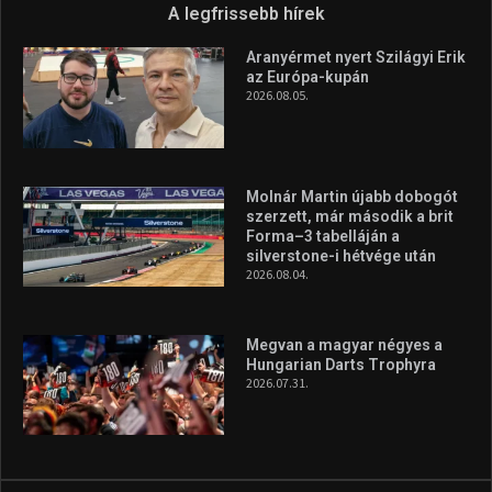
Túl a 18. X-en és rendezvények százain a Sportime Magazinnak
továbbra is a legfőbb célja, hogy a mindenki sportját minél
vonzóbbá tegye.
A rendszeres mozgás és a sport jobbá teheti az életed! Mindehhez
minden infót megtalálsz nálunk.
A legfrissebb hírek
Aranyérmet nyert Szilágyi Erik
az Európa-kupán
2026.08.05.