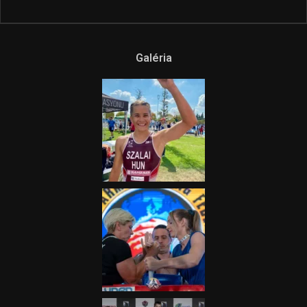
Ne csak nézd, lásd is a focit! –
itt a Tippmix Teljes
Terjedelem!
2025.08.05.
„A Forma-1-es Magyar
Nagydíj az egész nemzetnek
fontos”
2025.06.19.
Galéria