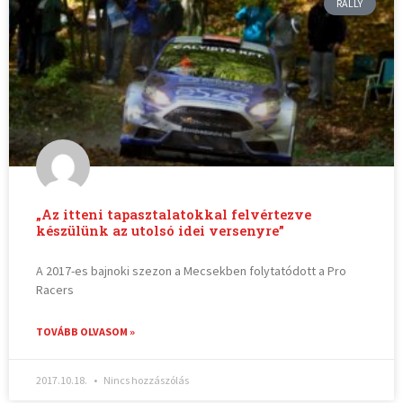
RALLY
„Az itteni tapasztalatokkal felvértezve
készülünk az utolsó idei versenyre”
A 2017-es bajnoki szezon a Mecsekben folytatódott a Pro
Racers
TOVÁBB OLVASOM »
2017.10.18.
Nincs hozzászólás