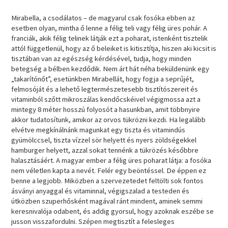
Mirabella, a csodálatos – de magyarul csak fosóka ebben az
esetben olyan, mintha ő lenne a félig teli vagy félig üres pohár. A
franciák, akik félig telinek látják ezt a poharat, istenként tisztelik
attól függetlenül, hogy az ő beleiket is kitisztítja, hiszen aki kicsit is
tisztában van az egészség kérdésével, tudja, hogy minden
betegség a bélben kezdődik. Nem árt hát néha beküldenünk egy
„takarítónőt”, esetünkben Mirabellát, hogy fogja a seprűjét,
felmosóját és a lehető legtermészetesebb tisztítószereit és
vitaminból szőtt mikroszálas kendőcskéivel végigmossa azt a
mintegy 8 méter hosszú folyosót a hasunkban, amit többnyire
akkor tudatosítunk, amikor az orvos tükrözni kezdi. Ha legalább
elvétve megkínálnánk magunkat egy tiszta és vitamindús
gyümölccsel, tiszta vízzel sör helyett és nyers zöldségekkel
hamburger helyett, azzal sokat tennénk a tükrözés későbbre
halasztásáért. A magyar ember a félig üres poharat látja: a fosóka
nem véletlen kapta a nevét. Felér egy beöntéssel. De éppen ez
benne a legjobb. Miközben a szervezetedet feltölti sok fontos
ásványi anyaggal és vitaminnal, végigszalad a testeden és
útközben szuperhősként magával ránt mindent, aminek semmi
keresnivalója odabent, és addig gyorsul, hogy azoknak eszébe se
jusson visszafordulni. Szépen megtisztít a felesleges