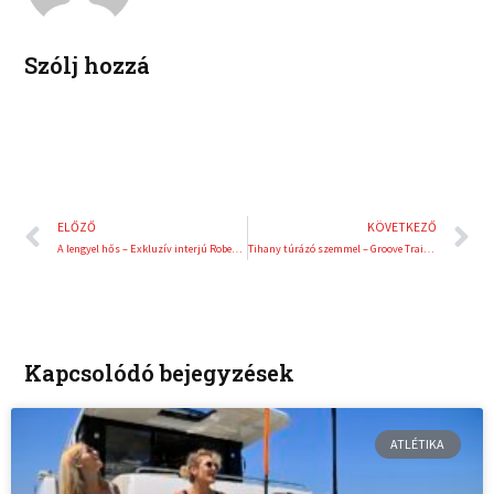
n
s
t
Szólj hozzá
Előző
K
ELŐZŐ
KÖVETKEZŐ
A lengyel hős – Exkluzív interjú Robert Kubicával
Tihany túrázó szemmel – Groove Trails cikksorozat, IV. rész
Kapcsolódó bejegyzések
ATLÉTIKA