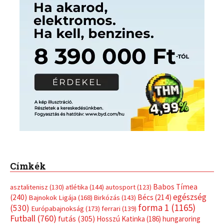
Címkék
Babos Tímea
asztalitenisz
(130)
atlétika
(144)
autosport
(123)
egészség
(240)
Bécs
(214)
Bajnokok Ligája
(168)
Birkózás
(143)
forma 1
(1165)
(530)
Európabajnokság
(173)
ferrari
(139)
Futball
(760)
futás
(305)
Hosszú Katinka
(186)
hungaroring
(181)
kickbox
(204)
Jégkorong
(148)
kajakkenu
(138)
karate
(168)
kézilabda
(448)
kosárlabda
(166)
Lewis Hamilton
(168)
magyar
Mercedes
(244)
labdarúgóválogatott
(148)
motorsport
(153)
Opel
rio
Dakar Team
(132)
Rali Világbajnokság
(122)
Rendezvény
(142)
sport
(438)
2016
(373)
szabadidősport
Sportime Magazin
(128)
(316)
tenisz
(416)
Szalay Balázs
(126)
táplálkozás
(155)
utazás
Video
(247)
vitorlázás
(126)
világbajnokság
(162)
Világkupa
(129)
életmód
(416)
(222)
vívás
(174)
vízilabda
(197)
Érdi Mária
(130)
úszás
(361)