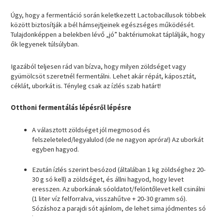
Úgy, hogy a fermentáció során keletkezett Lactobacillusok többek
között biztosítják a bél hámsejtjeinek egészséges működését.
Tulajdonképpen a belekben lévő „jó” baktériumokat táplálják, hogy
ők legyenek túlsúlyban.
Igazából teljesen rád van bízva, hogy milyen zöldséget vagy
gyümölcsöt szeretnél fermentálni. Lehet akár répát, káposztát,
céklát, uborkát is. Tényleg csak az ízlés szab határt!
Otthoni fermentálás lépésről lépésre
A választott zöldséget jól megmosod és
felszeleteled/legyalulod (de ne nagyon apróra!) Az uborkát
egyben hagyod.
Ezután ízlés szerint besózod (általában 1 kg zöldséghez 20-
30 g só kell) a zöldséget, és állni hagyod, hogy levet
eresszen. Az uborkának sóoldatot/felöntőlevet kell csinálni
(1 liter víz felforralva, visszahűtve + 20-30 gramm só).
Sózáshoz a parajdi sót ajánlom, de lehet sima jódmentes só