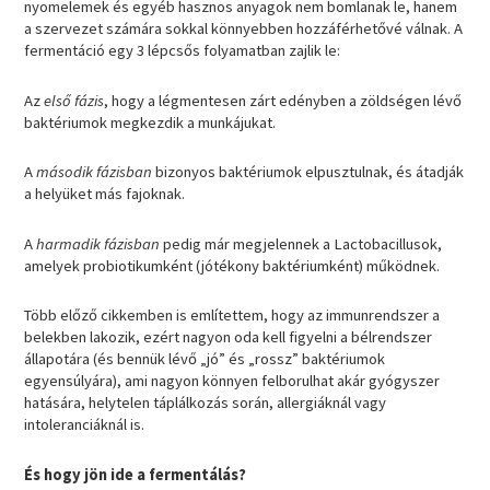
nyomelemek és egyéb hasznos anyagok nem bomlanak le, hanem
a szervezet számára sokkal könnyebben hozzáférhetővé válnak. A
fermentáció egy 3 lépcsős folyamatban zajlik le:
Az
első fázis
, hogy a légmentesen zárt edényben a zöldségen lévő
baktériumok megkezdik a munkájukat.
A
második fázisban
bizonyos baktériumok elpusztulnak, és átadják
a helyüket más fajoknak.
A
harmadik fázisban
pedig már megjelennek a Lactobacillusok,
amelyek probiotikumként (jótékony baktériumként) működnek.
Több előző cikkemben is említettem, hogy az immunrendszer a
belekben lakozik, ezért nagyon oda kell figyelni a bélrendszer
állapotára (és bennük lévő „jó” és „rossz” baktériumok
egyensúlyára), ami nagyon könnyen felborulhat akár gyógyszer
hatására, helytelen táplálkozás során, allergiáknál vagy
intoleranciáknál is.
És hogy jön ide a fermentálás?