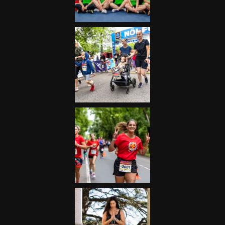
Futás
Kerékpár
Extrém Sportok