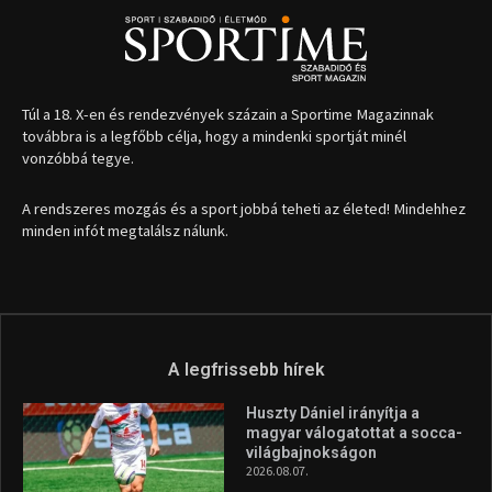
A legfrissebb hírek
Huszty Dániel irányítja a
magyar válogatottat a socca-
világbajnokságon
2026.08.07.
Aranyérmet nyert Szilágyi Erik
az Európa-kupán
2026.08.05.
Molnár Martin újabb dobogót
szerzett, már második a brit
Forma–3 tabelláján a
silverstone-i hétvége után
2026.08.04.