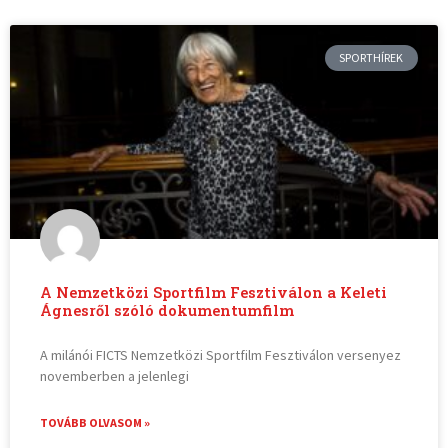
SPORTHÍREK
A Nemzetközi Sportfilm Fesztiválon a Keleti
Ágnesről szóló dokumentumfilm
A milánói FICTS Nemzetközi Sportfilm Fesztiválon versenyez
novemberben a jelenlegi
TOVÁBB OLVASOM »