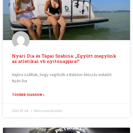
Nyári Dia és Tápai Szabina: „Együtt megyünk
az atlétikai vb nyitónapjára!”
Hajóra szálltak, hogy segítsék a Balaton átúszás indulóit:
Nyári Dia
TOVÁBB OLVASOM »
2023.07.24.
Nincs hozzászólás