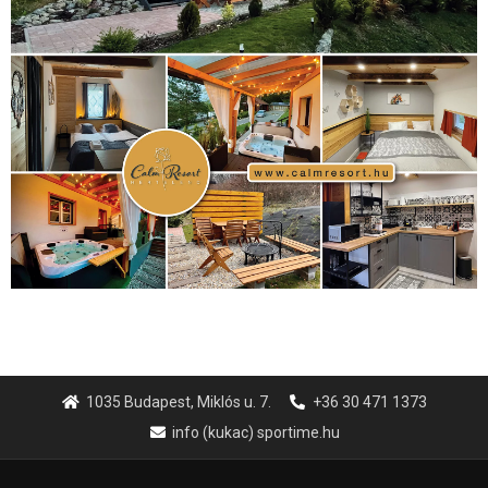
1035 Budapest, Miklós u. 7.
+36 30 471 1373
info (kukac) sportime.hu
Túl a 18. X-en és rendezvények százain a Sportime Magazinnak
továbbra is a legfőbb célja, hogy a mindenki sportját minél
vonzóbbá tegye.
A rendszeres mozgás és a sport jobbá teheti az életed! Mindehhez
minden infót megtalálsz nálunk.