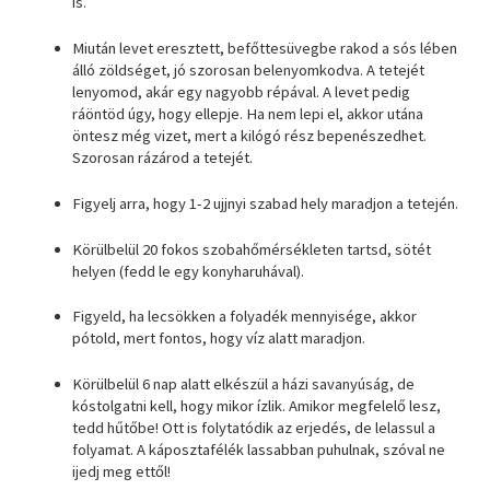
is.
Miután levet eresztett, befőttesüvegbe rakod a sós lében
álló zöldséget, jó szorosan belenyomkodva. A tetejét
lenyomod, akár egy nagyobb répával. A levet pedig
ráöntöd úgy, hogy ellepje. Ha nem lepi el, akkor utána
öntesz még vizet, mert a kilógó rész bepenészedhet.
Szorosan rázárod a tetejét.
Figyelj arra, hogy 1-2 ujjnyi szabad hely maradjon a tetején.
Körülbelül 20 fokos szobahőmérsékleten tartsd, sötét
helyen (fedd le egy konyharuhával).
Figyeld, ha lecsökken a folyadék mennyisége, akkor
pótold, mert fontos, hogy víz alatt maradjon.
Körülbelül 6 nap alatt elkészül a házi savanyúság, de
kóstolgatni kell, hogy mikor ízlik. Amikor megfelelő lesz,
tedd hűtőbe! Ott is folytatódik az erjedés, de lelassul a
folyamat. A káposztafélék lassabban puhulnak, szóval ne
ijedj meg ettől!