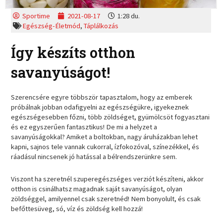
Sportime
2021-08-17
1:28 du.
Egészség-Életmód
,
Táplálkozás
Így készíts otthon
savanyúságot!
Szerencsére egyre többször tapasztalom, hogy az emberek
próbálnak jobban odafigyelni az egészségükre, igyekeznek
egészségesebben főzni, több zöldséget, gyümölcsöt fogyasztani
és ez egyszerűen fantasztikus! De mi a helyzet a
savanyúságokkal? Amiket a boltokban, nagy áruházakban lehet
kapni, sajnos tele vannak cukorral, ízfokozóval, színezékkel, és
ráadásul nincsenek jó hatással a bélrendszerünkre sem.
Viszont ha szeretnél szuperegészséges verziót készíteni, akkor
otthon is csinálhatsz magadnak saját savanyúságot, olyan
zöldséggel, amilyennel csak szeretnéd! Nem bonyolult, és csak
befőttesüveg, só, víz és zöldség kell hozzá!