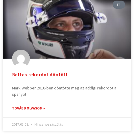
F1
Bottas rekordot döntött
Mark Webber 2010-ben döntötte meg az addigi rekordot a
spanyol
TOVÁBB OLVASOM »
2017.03.08.
Nincs hozzászólás