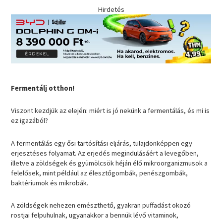
Hirdetés
Fermentálj otthon!
Viszont kezdjük az elején: miért is jó nekünk a fermentálás, és mi is
ez igazából?
A fermentálás egy ősi tartósítási eljárás, tulajdonképpen egy
erjesztéses folyamat. Az erjedés megindulásáért a levegőben,
illetve a zöldségek és gyümölcsök héján élő mikroorganizmusok a
felelősek, mint például az élesztőgombák, penészgombák,
baktériumok és mikrobák.
A zöldségek nehezen emészthető, gyakran puffadást okozó
rostjai felpuhulnak, ugyanakkor a bennük lévő vitaminok,