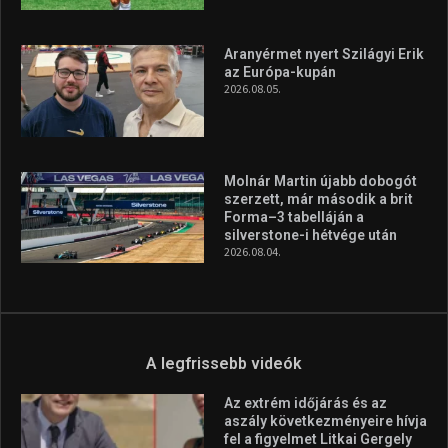
A legfrissebb videók
Az extrém időjárás és az
aszály következményeire hívja
fel a figyelmet Litkai Gergely
és a Greenpeace közös
híradója
2025.08.14.
Ne csak nézd, lásd is a focit! –
itt a Tippmix Teljes
Terjedelem!
2025.08.05.
„A Forma-1-es Magyar
Nagydíj az egész nemzetnek
fontos”