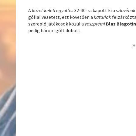
A
közel-keleti együttes
32-30-ra kapott ki a
szlovénok
góllal vezetett, ezt követően a
katariak
felzárkózta
szereplő játékosok közül a
veszprémi
Blaz Blagoti
pedig három gólt dobott.
H