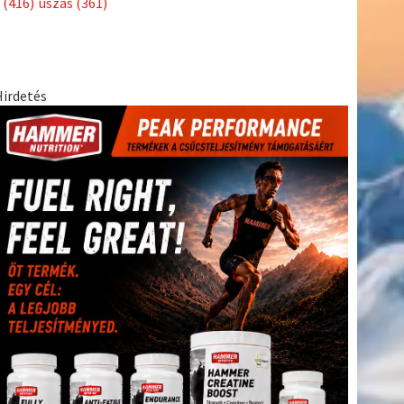
(416)
úszás
(361)
Hirdetés