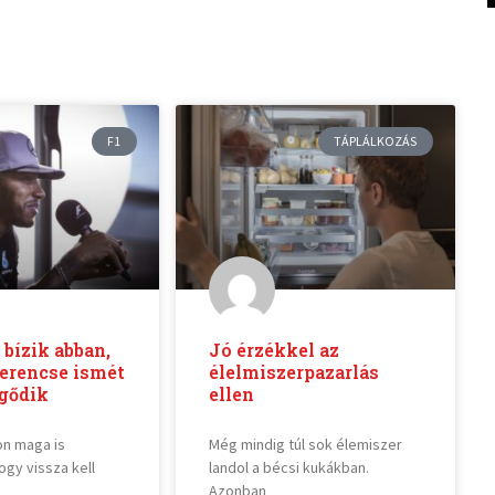
F1
TÁPLÁLKOZÁS
bízik abban,
Jó érzékkel az
erencse ismét
élelmiszerpazarlás
gődik
ellen
on maga is
Még mindig túl sok élemiszer
ogy vissza kell
landol a bécsi kukákban.
Azonban