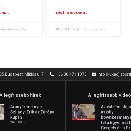
SOM »
TOVÁBB OLVASOM »
incs hozzászólás
2018.10.10.
Nincs hozzászólás
35 Budapest, Miklós u. 7.
+36 30 471 1373
info (kukac) spor
A legfrissebb hírek
A legfrissebb vide
Aranyérmet nyert
Az extrém időjá
Szilágyi Erik az Európa-
aszály
kupán
következményei
2026.08.05.
fel a figyelmet 
Gergely és a G