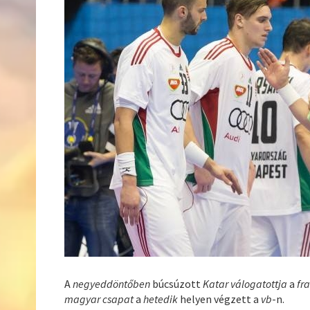
A
negyeddöntőben
búcsúzott
Katar
válogatottja
a
fr
magyar csapat
a
hetedik
helyen végzett a
vb
-n.