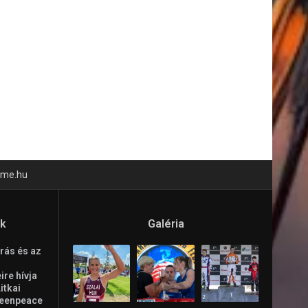
time.hu
ók
Galéria
rás és az
re hívja
Litkai
reenpeace