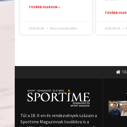
TOVÁBB OLVASOM »
TOVÁBB OLVA
2016.03.06.
Nincs hozzászólás
2016.09.26.
N
10
Túl a 18. X-en és rendezvények százain a
Sportime Magazinnak továbbra is a