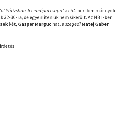
tól Párizsban
. Az
európai csapat
az 54. percben már nyolc
k 32-30-ra, de egyenlíteniük nem sikerült. Az NB I-ben
nsek
két,
Gasper Marguc
hat, a
szegedi
Matej Gaber
irdetés