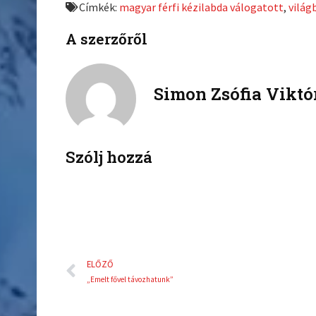
Címkék:
magyar férfi kézilabda válogatott
,
világ
o
o
n
n
A szerzőről
f
t
a
w
c
i
Simon Zsófia Viktó
e
t
b
t
o
e
o
r
k
Szólj hozzá
Előző
ELŐZŐ
„Emelt fővel távozhatunk”