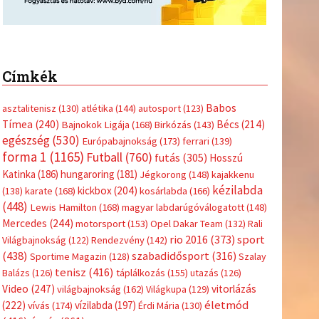
Címkék
Babos
asztalitenisz
(130)
atlétika
(144)
autosport
(123)
Tímea
(240)
Bécs
(214)
Bajnokok Ligája
(168)
Birkózás
(143)
egészség
(530)
Európabajnokság
(173)
ferrari
(139)
forma 1
(1165)
Futball
(760)
futás
(305)
Hosszú
Katinka
(186)
hungaroring
(181)
Jégkorong
(148)
kajakkenu
kézilabda
kickbox
(204)
(138)
karate
(168)
kosárlabda
(166)
(448)
Lewis Hamilton
(168)
magyar labdarúgóválogatott
(148)
Mercedes
(244)
motorsport
(153)
Opel Dakar Team
(132)
Rali
sport
rio 2016
(373)
Világbajnokság
(122)
Rendezvény
(142)
(438)
szabadidősport
(316)
Sportime Magazin
(128)
Szalay
tenisz
(416)
Balázs
(126)
táplálkozás
(155)
utazás
(126)
Video
(247)
vitorlázás
világbajnokság
(162)
Világkupa
(129)
életmód
(222)
vívás
(174)
vízilabda
(197)
Érdi Mária
(130)