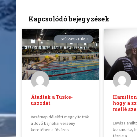
Kapcsolódó bejegyzések
EGYÉB SPORTHÍREK
Átadták a Tüske-
Hamilton 
uszodát
hogy a sz
mellé sze
Vasárnap délelőtt megnyitották
Lewis Hamilt
a Jövő bajnokai verseny
beismerte, h
keretében a főváros
térnie a