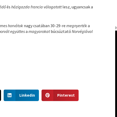
édő
és
házigazda francia válogatott
lesz, ugyancsak a
rmes horvátok
nagy csatában 30-29-re
megnyerték
a
horvát együttes
a
magyarokat
búcsúztató
Norvégiával
S
S
Linkedin
Pinterest
h
h
a
a
r
r
e
e