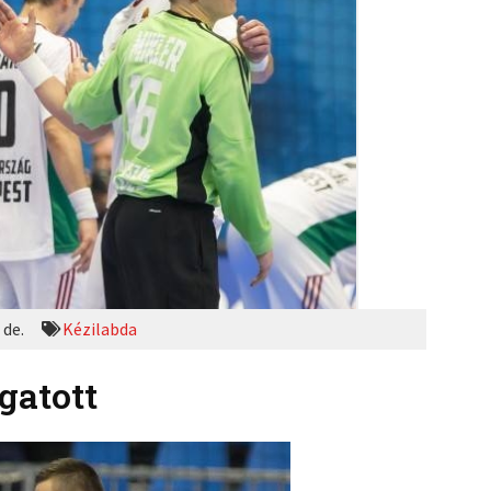
 de.
Kézilabda
gatott