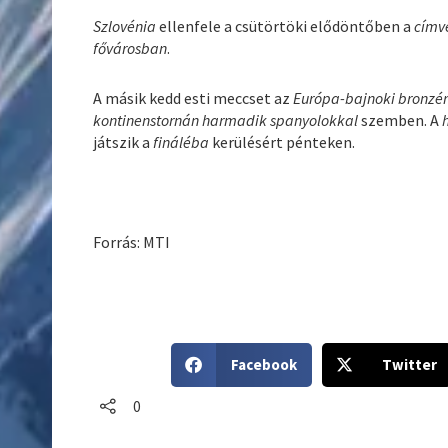
Szlovénia
ellenfele a csütörtöki elődöntőben a
címv
fővárosban
.
A másik kedd esti meccset az
Európa-bajnoki bronzé
kontinenstornán
harmadik spanyolokkal
szemben. A
játszik a
fináléba
kerülésért pénteken.
Forrás: MTI
S
S
Facebook
Twitter
h
h
a
a
0
r
r
e
e