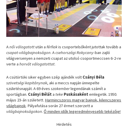
A
női válogatott
után a
férfiak
is csoportelsőként jutottak tovább a
csapat-világbajnokságon
. A
csehországi Rokycany
-ban zajló
világversenyen a nemzeti csapat az utolsó csoportmeccsen 6-2-re
verte a
horvát válogatottat
.
A csütörtöki siker egyben szép ajándék volt
Csányi Béla
szövetségi kapitánynak
, aki a meccs napján ünnepelte
születésnapját. A 69 éves
szakember
legendának számít a
sportágban.
Csányi Bélát
a
teke
Puskásaként
emlegetik. 1950.
május 23-án született.
Harmincszoros magyar bajnok, kilencszeres
világbajnok
. Pályafutása során 27 érmet szerzett a
világbajnokságokon
.
Ő minden idők legeredményesebb tekézője!
Hirdetés