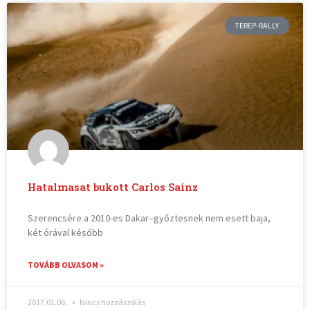
TEREP-RALLY
Hatalmasat bukott Carlos Sainz
Szerencsére a 2010-es Dakar–győztesnek nem esett baja,
két órával később
TOVÁBB OLVASOM »
2017.01.06.
Nincs hozzászólás