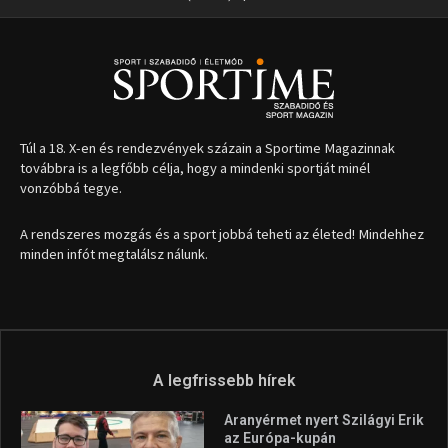
Túl a 18. X-en és rendezvények százain a Sportime Magazinnak
továbbra is a legfőbb célja, hogy a mindenki sportját minél
vonzóbbá tegye.
A rendszeres mozgás és a sport jobbá teheti az életed! Mindehhez
minden infót megtalálsz nálunk.
A legfrissebb hírek
Aranyérmet nyert Szilágyi Erik
az Európa-kupán