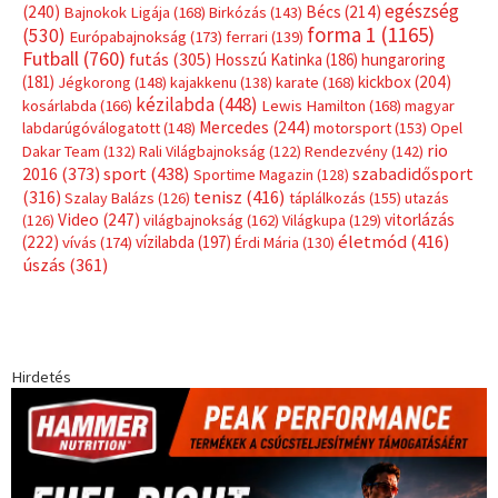
egészség
(240)
Bécs
(214)
Bajnokok Ligája
(168)
Birkózás
(143)
forma 1
(1165)
(530)
Európabajnokság
(173)
ferrari
(139)
Futball
(760)
futás
(305)
Hosszú Katinka
(186)
hungaroring
(181)
kickbox
(204)
Jégkorong
(148)
kajakkenu
(138)
karate
(168)
kézilabda
(448)
kosárlabda
(166)
Lewis Hamilton
(168)
magyar
Mercedes
(244)
labdarúgóválogatott
(148)
motorsport
(153)
Opel
rio
Dakar Team
(132)
Rali Világbajnokság
(122)
Rendezvény
(142)
sport
(438)
2016
(373)
szabadidősport
Sportime Magazin
(128)
(316)
tenisz
(416)
Szalay Balázs
(126)
táplálkozás
(155)
utazás
Video
(247)
vitorlázás
(126)
világbajnokság
(162)
Világkupa
(129)
életmód
(416)
(222)
vívás
(174)
vízilabda
(197)
Érdi Mária
(130)
úszás
(361)
Hirdetés