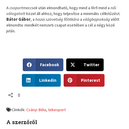
A
csoportmeccsek
után elmondható, hogy mind a
férfi
mind a
női
válogatott
közel áll ahhoz, hogy teljesítse a minimális célkitűzést.
Bátor Gábor
, a
hazai szövetség főtitkára
a
világbajnokság
előtt
elmondta: mindkét nemzeti csapat esetében a cél a négy közé
jutás.
S
S
Facebook
Twitter
h
h
a
a
S
S
r
r
Linkedin
Pinterest
h
h
e
e
a
a
o
o
r
r
0
n
n
e
e
f
t
o
o
a
w
Címkék:
Csányi Béla
,
tekesport
n
n
c
i
l
p
e
t
A szerzőről
i
i
b
t
n
n