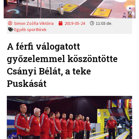
Simon Zsófia Viktória
2019-05-24
11:03 de.
Egyéb sporthírek
A férfi válogatott
győzelemmel köszöntötte
Csányi Bélát, a teke
Puskását