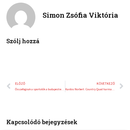
o
e
k
t
o
r
e
e
Simon Zsófia Viktória
k
d
r
i
e
n
s
t
Szólj hozzá
Előző
K
ELŐZŐ
KÖVETKEZŐ
Összefognak a sportolók a budapestiekért
Kardos Norbert: Country Quad harmadszorra
Kapcsolódó bejegyzések