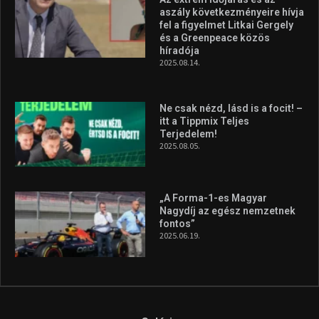
aszály következményeire hívja
fel a figyelmet Litkai Gergely
és a Greenpeace közös
híradója
2025.08.14.
Ne csak nézd, lásd is a focit! –
itt a Tippmix Teljes
Terjedelem!
2025.08.05.
„A Forma-1-es Magyar
Nagydíj az egész nemzetnek
fontos”
2025.06.19.