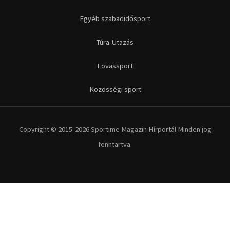
Futás
Kerékpár
Extrém Sportok
Fitnesz
Egyéb szabadidősport
Túra-Utazás
Lovassport
Közösségi sport