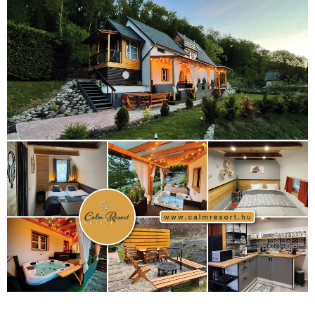
kézilabda
(448)
kosárlabda
(166)
Lewis Hamilton
(168)
magyar
Mercedes
(244)
labdarúgóválogatott
(148)
motorsport
(153)
Opel
rio
Dakar Team
(132)
Rali Világbajnokság
(122)
Rendezvény
(142)
sport
(438)
2016
(373)
szabadidősport
Sportime Magazin
(128)
(316)
tenisz
(416)
Szalay Balázs
(126)
táplálkozás
(155)
utazás
Video
(247)
vitorlázás
(126)
világbajnokság
(162)
Világkupa
(129)
életmód
(416)
(222)
vívás
(174)
vízilabda
(197)
Érdi Mária
(130)
úszás
(361)
Hirdetés