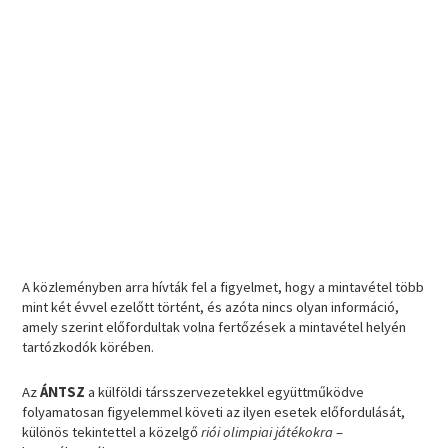
A közleményben arra hívták fel a figyelmet, hogy a mintavétel több
mint két évvel ezelőtt történt, és azóta nincs olyan információ,
amely szerint előfordultak volna fertőzések a mintavétel helyén
tartózkodók körében.
Az
ÁNTSZ
a külföldi társszervezetekkel együttműködve
folyamatosan figyelemmel követi az ilyen esetek előfordulását,
különös tekintettel a közelgő
riói olimpiai játékokra
–