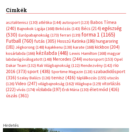
Címkék
Babos Tímea
asztalitenisz
(130)
atlétika
(144)
autosport
(123)
egészség
(240)
Bécs
(214)
Bajnokok Ligája
(168)
Birkózás
(143)
forma 1
(1165)
(530)
Európabajnokság
(173)
ferrari
(139)
Futball
(760)
futás
(305)
Hosszú Katinka
(186)
hungaroring
(181)
kickbox
(204)
Jégkorong
(148)
kajakkenu
(138)
karate
(168)