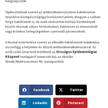
hangsúlyozták.
Tájékoztatásuk szerint az antibiotikumrezisztens baktériumok
terjedése közegészségügyi kockázatot jelent, ahogyan a szóban
forgó baktériumé is, de ezek elsősorban kórházi körülmények
között okoznak súlyos fertőzéseket, különösen az immunsérült
vagy krónikus betegségekben szenvedő pácienseknél.
A hivatal ismertetése szerint az ellenálló baktériumok kialakulása
összefügg a helytelen és túlzott antibiotikumalkalmazással. Az
erről szóló ismertető letölthető az
Országos Epidemiológiai
Központ
honlapjáról (www.oek.hu), az Aktuális
témák/Multirezisztens ML menüpontból.
S
S
Facebook
Twitter
h
h
a
a
S
S
r
r
Linkedin
Pinterest
h
h
e
e