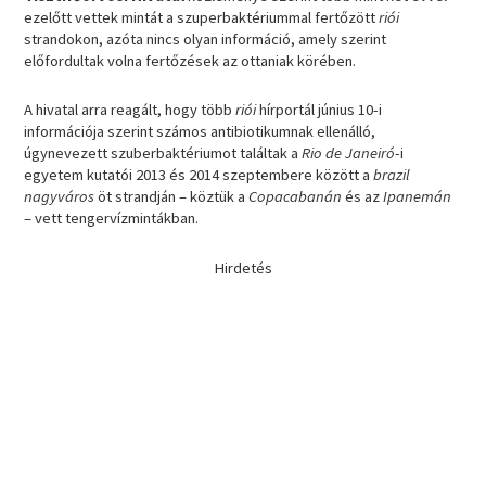
ezelőtt vettek mintát a szuperbaktériummal fertőzött
riói
strandokon, azóta nincs olyan információ, amely szerint
előfordultak volna fertőzések az ottaniak körében.
A hivatal arra reagált, hogy több
riói
hírportál június 10-i
információja szerint számos antibiotikumnak ellenálló,
úgynevezett szuberbaktériumot találtak a
Rio de Janeiró
-i
egyetem kutatói 2013 és 2014 szeptembere között a
brazil
nagyváros
öt strandján – köztük a
Copacabanán
és az
Ipanemán
– vett tengervízmintákban.
Hirdetés