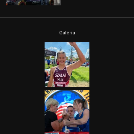
híradója
2025.08.14.
Ne csak nézd, lásd is a focit! –
itt a Tippmix Teljes
Terjedelem!
2025.08.05.
„A Forma-1-es Magyar
Nagydíj az egész nemzetnek
fontos”
2025.06.19.
Galéria