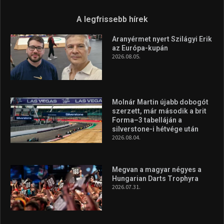
Túl a 18. X-en és rendezvények százain a Sportime Magazinnak
továbbra is a legfőbb célja, hogy a mindenki sportját minél
vonzóbbá tegye.
A rendszeres mozgás és a sport jobbá teheti az életed! Mindehhez
minden infót megtalálsz nálunk.
A legfrissebb hírek
Aranyérmet nyert Szilágyi Erik
az Európa-kupán
2026.08.05.