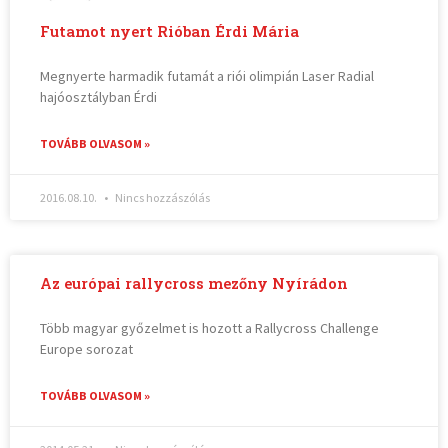
Futamot nyert Rióban Érdi Mária
Megnyerte harmadik futamát a riói olimpián Laser Radial
hajóosztályban Érdi
TOVÁBB OLVASOM »
2016.08.10.
Nincs hozzászólás
Az európai rallycross mezőny Nyírádon
Több magyar győzelmet is hozott a Rallycross Challenge
Europe sorozat
TOVÁBB OLVASOM »