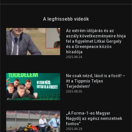
Molnár Martin újabb dobogót
szerzett, már második a brit
Forma–3 tabelláján a
silverstone-i hétvége után
2026.08.04.
Megvan a magyar négyes a
Hungarian Darts Trophyra
2026.07.31.
A legfrissebb videók
Az extrém időjárás és az
aszály következményeire hívja
fel a figyelmet Litkai Gergely
és a Greenpeace közös