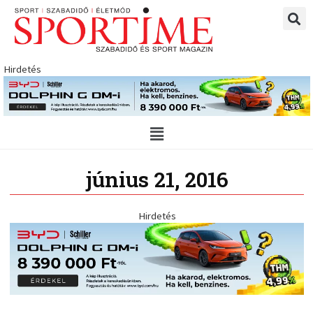
Skip
to
content
Hirdetés
Main
Menu
június 21, 2016
Hirdetés