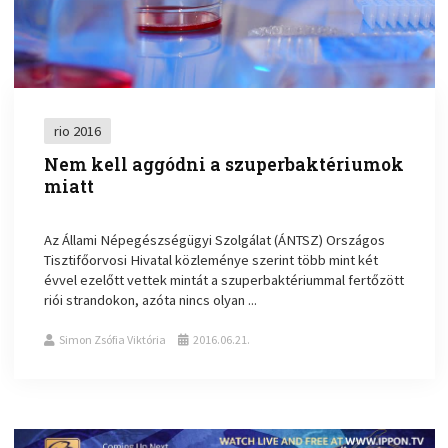
rio 2016
Nem kell aggódni a szuperbaktériumok
miatt
Az Állami Népegészségügyi Szolgálat (ÁNTSZ) Országos
Tisztifőorvosi Hivatal közleménye szerint több mint két
évvel ezelőtt vettek mintát a szuperbaktériummal fertőzött
riói strandokon, azóta nincs olyan ...
Simon Zsófia Viktória
2016.06.21.