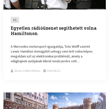
F1
Egyetlen rádióüzenet segíthetett volna
Hamiltonon
A Mercedes motorsport-igazgatója, Toto Wolff szerint
Lewis Hamilton önmagától sehogy sem lett volna képes
megoldani azt az elektronikai problémát, amely a
világbajnok autójának hibrid rendszerére volt ...
Simon Zsófia Viktória
2016.06.21.