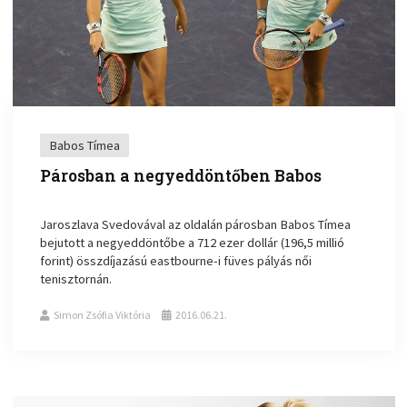
Babos Tímea
Párosban a negyeddöntőben Babos
Jaroszlava Svedovával az oldalán párosban Babos Tímea
bejutott a negyeddöntőbe a 712 ezer dollár (196,5 millió
forint) összdíjazású eastbourne-i füves pályás női
tenisztornán.
Simon Zsófia Viktória
2016.06.21.