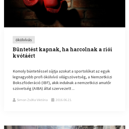
ökölvívás
Büntetést kapnak, ha harcolnak a riói
kvótáért
Komoly büntetéssel sújtja azokat a sportolókat az egyik
legnagyobb profi ökölvívó világszövetség, a Nemzetközi
Bokszföderáció (IBF), akik indulnak a nemzetközi amatőr
szövetség (AIBA) által szervezett ...
Simon Zsófia Viktória
2016.06.21.