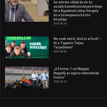
Az extrém időjárás és az
aszály következményeire hívja
fel a figyelmet Litkai Gergely
és a Greenpeace közös
híradója
2025.08.14.
Ne csak nézd, lásd is a focit! –
itt a Tippmix Teljes
Terjedelem!
2025.08.05.
„A Forma-1-es Magyar
Nagydíj az egész nemzetnek
fontos”
2025.06.19.