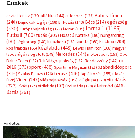
Címkék
Babos Tímea
asztalitenisz
(130)
atlétika
(144)
autosport
(123)
egészség
(240)
Bécs
(214)
Bajnokok Ligája
(168)
Birkózás
(143)
forma 1
(1165)
(530)
Európabajnokság
(173)
ferrari
(139)
Futball
(760)
futás
(305)
Hosszú Katinka
(186)
hungaroring
(181)
kickbox
(204)
Jégkorong
(148)
kajakkenu
(138)
karate
(168)
kézilabda
(448)
kosárlabda
(166)
Lewis Hamilton
(168)
magyar
Mercedes
(244)
labdarúgóválogatott
(148)
motorsport
(153)
Opel
rio
Dakar Team
(132)
Rali Világbajnokság
(122)
Rendezvény
(142)
sport
(438)
2016
(373)
szabadidősport
Sportime Magazin
(128)
(316)
tenisz
(416)
Szalay Balázs
(126)
táplálkozás
(155)
utazás
Video
(247)
vitorlázás
(126)
világbajnokság
(162)
Világkupa
(129)
életmód
(416)
(222)
vívás
(174)
vízilabda
(197)
Érdi Mária
(130)
úszás
(361)
Hirdetés