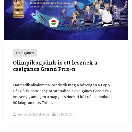
Cselgáncs
Olimpikonjaink is ott lesznek a
cselgáncs Grand Prix-n
Harmadik alkalommal rendezik meg a hétvégén a Papp
László Budapest Sportarénában a cselgáncs Grand Prix-
versenyt, amelyen a magyar színeket két riói olimpikon, a
90 kilogrammos Tóth ...
Simon Zsófia Viktória
2016.06.21.