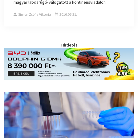
magyar labdarúgó-válogatott a kontinensviadalon.
Simon Zsófia Viktória
2016.06.21.
Hirdetés