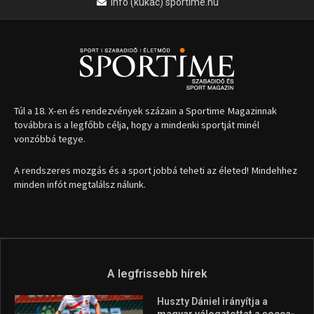
info (kukac) sportime.hu
Túl a 18. X-en és rendezvények százain a Sportime Magazinnak
továbbra is a legfőbb célja, hogy a mindenki sportját minél
vonzóbbá tegye.
A rendszeres mozgás és a sport jobbá teheti az életed! Mindehhez
minden infót megtalálsz nálunk.
A legfrissebb hírek
Huszty Dániel irányítja a
magyar válogatottat a socca-