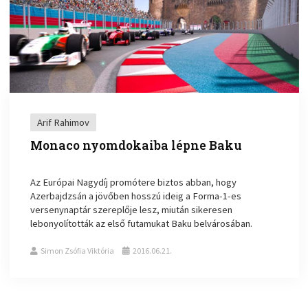
Arif Rahimov
Monaco nyomdokaiba lépne Baku
Az Európai Nagydíj promótere biztos abban, hogy
Azerbajdzsán a jövőben hosszú ideig a Forma-1-es
versenynaptár szereplője lesz, miután sikeresen
lebonyolították az első futamukat Baku belvárosában.
Simon Zsófia Viktória
2016.06.21.