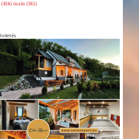
Címkék
Babos
asztalitenisz
(130)
atlétika
(144)
autosport
(123)
Tímea
(240)
Bécs
(214)
Bajnokok Ligája
(168)
Birkózás
(143)
egészség
(530)
Európabajnokság
(173)
ferrari
(139)
forma 1
(1165)
Futball
(760)
futás
(305)
Hosszú
Katinka
(186)
hungaroring
(181)
Jégkorong
(148)
kajakkenu
kézilabda
kickbox
(204)
(138)
karate
(168)
kosárlabda
(166)
(448)
Lewis Hamilton
(168)
magyar labdarúgóválogatott
(148)
Mercedes
(244)
motorsport
(153)
Opel Dakar Team
(132)
Rali
sport
rio 2016
(373)
Világbajnokság
(122)
Rendezvény
(142)
(438)
szabadidősport
(316)
Sportime Magazin
(128)
Szalay
tenisz
(416)
Balázs
(126)
táplálkozás
(155)
utazás
(126)
Video
(247)
vitorlázás
világbajnokság
(162)
Világkupa
(129)
életmód
(222)
vívás
(174)
vízilabda
(197)
Érdi Mária
(130)