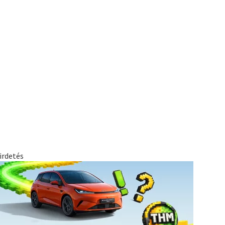
irdetés