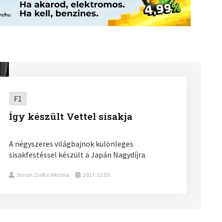
F1
Így készült Vettel sisakja
A négyszeres világbajnok különleges
sisakfestéssel készült a Japán Nagydíjra.
Simon Zsófia Viktória
2017.10.09.