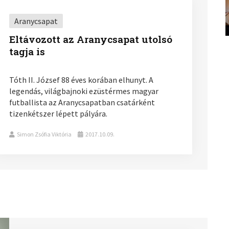
Aranycsapat
Eltávozott az Aranycsapat utolsó
tagja is
Tóth II. József 88 éves korában elhunyt. A
legendás, világbajnoki ezüstérmes magyar
futballista az Aranycsapatban csatárként
tizenkétszer lépett pályára.
Simon Zsófia Viktória
2017.10.09.