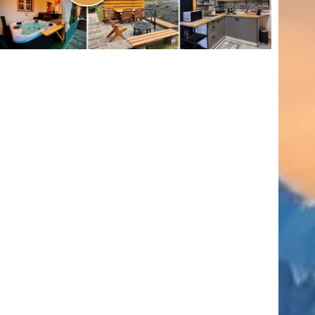
(416)
úszás
(361)
Hirdetés