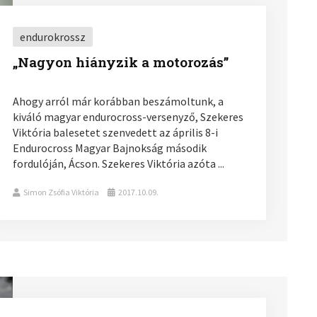
endurokrossz
„Nagyon hiányzik a motorozás”
Ahogy arról már korábban beszámoltunk, a
kiváló magyar endurocross-versenyző, Szekeres
Viktória balesetet szenvedett az április 8-i
Endurocross Magyar Bajnokság második
fordulóján, Ácson. Szekeres Viktória azóta ...
Simon Zsófia Viktória
2017.10.09.