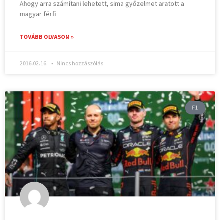
Ahogy arra számítani lehetett, sima győzelmet aratott a
magyar férfi
TOVÁBB OLVASOM »
2016.02.16.
Nincs hozzászólás
F1