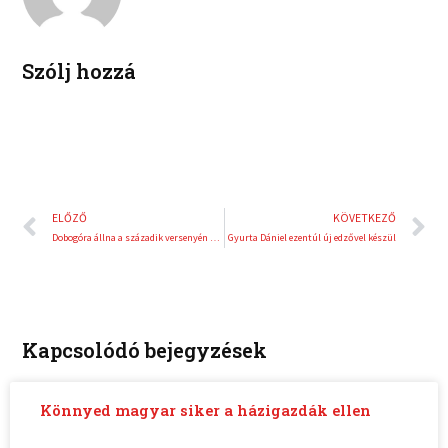
i
e
n
s
t
Szólj hozzá
Előző
K
ELŐZŐ
KÖVETKEZŐ
Dobogóra állna a századik versenyén Grosjean
Gyurta Dániel ezentúl új edzővel készül
Kapcsolódó bejegyzések
Könnyed magyar siker a házigazdák ellen