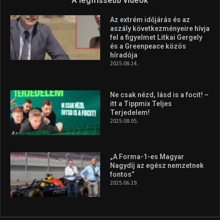
A legfrissebb videók
Az extrém időjárás és az
aszály következményeire hívja
fel a figyelmet Litkai Gergely
és a Greenpeace közös
híradója
2025.08.14.
Ne csak nézd, lásd is a focit! –
itt a Tippmix Teljes
Terjedelem!
2025.08.05.
„A Forma-1-es Magyar
Nagydíj az egész nemzetnek
fontos”
2025.06.19.