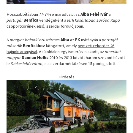
Hosszabbításban 77-74-re maradt alul az
Alba Fehérvár
a
portugál
Benfica
vendégeként a
férfi kosárlabda Európa Kupa
csoportkörének első, szerdai fordulójában.
A
magyar bajnoki ezüstérmes
Alba
az
EK
nyitányán a
portugál
második
Benficához
látogatott, amely
nemzeti rekorder 26
bajnoki aranyával
. A túloldalon egy ismerős is akadt, az
amerikai-
magyar
Damian Hollis
2010 és 2013 között három szezont húzott
le
Székesfehérváron
, s a szerdai mérkőzésen 15 pontig jutott.
Hirdetés