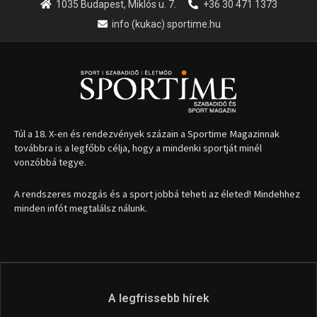
1035 Budapest, Miklós u. 7.
+36 30 471 1373
info (kukac) sportime.hu
Túl a 18. X-en és rendezvények százain a Sportime Magazinnak
továbbra is a legfőbb célja, hogy a mindenki sportját minél
vonzóbbá tegye.
A rendszeres mozgás és a sport jobbá teheti az életed! Mindehhez
minden infót megtalálsz nálunk.
A legfrissebb hírek