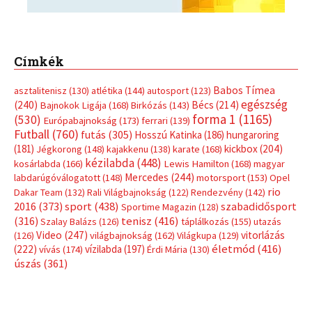
Címkék
Babos Tímea
asztalitenisz
(130)
atlétika
(144)
autosport
(123)
egészség
(240)
Bécs
(214)
Bajnokok Ligája
(168)
Birkózás
(143)
forma 1
(1165)
(530)
Európabajnokság
(173)
ferrari
(139)
Futball
(760)
futás
(305)
Hosszú Katinka
(186)
hungaroring
(181)
kickbox
(204)
Jégkorong
(148)
kajakkenu
(138)
karate
(168)
kézilabda
(448)
kosárlabda
(166)
Lewis Hamilton
(168)
magyar
Mercedes
(244)
labdarúgóválogatott
(148)
motorsport
(153)
Opel
rio
Dakar Team
(132)
Rali Világbajnokság
(122)
Rendezvény
(142)
sport
(438)
2016
(373)
szabadidősport
Sportime Magazin
(128)
(316)
tenisz
(416)
Szalay Balázs
(126)
táplálkozás
(155)
utazás
Video
(247)
vitorlázás
(126)
világbajnokság
(162)
Világkupa
(129)
életmód
(416)
(222)
vívás
(174)
vízilabda
(197)
Érdi Mária
(130)
úszás
(361)