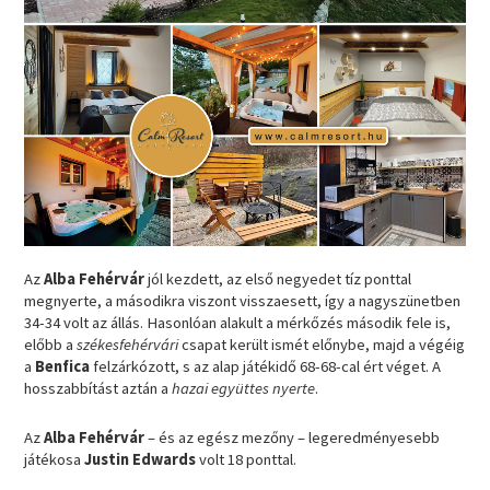
Az
Alba Fehérvár
jól kezdett, az első negyedet tíz ponttal
megnyerte, a másodikra viszont visszaesett, így a nagyszünetben
34-34 volt az állás. Hasonlóan alakult a mérkőzés második fele is,
előbb a
székesfehérvári
csapat került ismét előnybe, majd a végéig
a
Benfica
felzárkózott, s az alap játékidő 68-68-cal ért véget. A
hosszabbítást aztán a
hazai együttes nyerte
.
Az
Alba Fehérvár
– és az egész mezőny – legeredményesebb
játékosa
Justin Edwards
volt 18 ponttal.