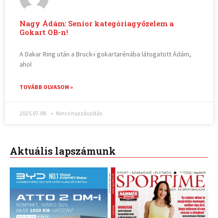
Nagy Ádám: Senior kategóriagyőzelem a
Gokart OB-n!
A Dakar Ring után a Bruck-i gokartarénába látogatott Ádám,
ahol
TOVÁBB OLVASOM »
2025.07.08.
Nincs hozzászólás
Aktuális lapszámunk