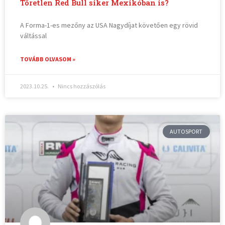
Töretlen Red Bull siker Mexikóban is?
A Forma-1-es mezőny az USA Nagydíjat követően egy rövid
váltással
TOVÁBB OLVASOM »
2023.10.25.
Nincs hozzászólás
AUTOSPORT