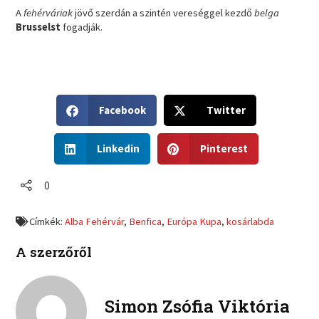
A
fehérváriak
jövő szerdán a szintén vereséggel kezdő
belga
Brusselst
fogadják.
S
S
Facebook
Twitter
h
h
a
a
S
S
r
r
Linkedin
Pinterest
h
h
e
e
a
a
o
o
r
r
0
n
n
e
e
f
t
o
o
a
w
Címkék:
Alba Fehérvár
,
Benfica
,
Európa Kupa
,
kosárlabda
n
n
c
i
l
p
e
t
A szerzőről
i
i
b
t
n
n
o
e
k
t
o
r
e
e
Simon Zsófia Viktória
k
d
r