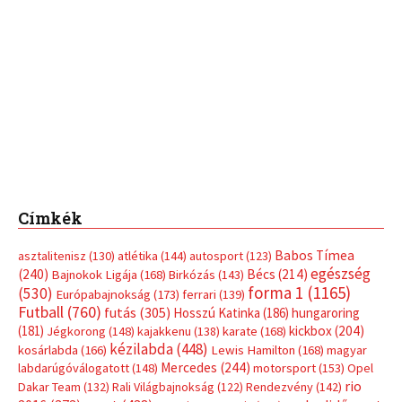
Címkék
Babos Tímea
asztalitenisz
(130)
atlétika
(144)
autosport
(123)
egészség
(240)
Bécs
(214)
Bajnokok Ligája
(168)
Birkózás
(143)
forma 1
(1165)
(530)
Európabajnokság
(173)
ferrari
(139)
Futball
(760)
futás
(305)
Hosszú Katinka
(186)
hungaroring
(181)
kickbox
(204)
Jégkorong
(148)
kajakkenu
(138)
karate
(168)
kézilabda
(448)
kosárlabda
(166)
Lewis Hamilton
(168)
magyar
Mercedes
(244)
labdarúgóválogatott
(148)
motorsport
(153)
Opel
rio
Dakar Team
(132)
Rali Világbajnokság
(122)
Rendezvény
(142)