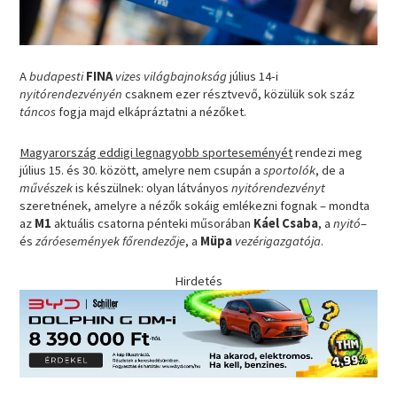
A
budapesti
FINA
vizes világbajnokság
július 14-i
nyitórendezvényén
csaknem ezer résztvevő, közülük sok száz
táncos
fogja majd elkápráztatni a nézőket.
Magyarország eddigi legnagyobb sporteseményét
rendezi meg
július 15. és 30. között, amelyre nem csupán a
sportolók
, de a
művészek
is készülnek: olyan látványos
nyitórendezvényt
szeretnének, amelyre a nézők sokáig emlékezni fognak – mondta
az
M1
aktuális csatorna pénteki műsorában
Káel Csaba
, a
nyitó
–
és
záróesemények főrendezője
, a
Müpa
vezérigazgatója
.
Hirdetés