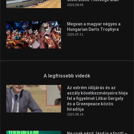
2026.08.04.
Megvan a magyar négyes a
Hungarian Darts Trophyra
2026.07.31.
A legfrissebb videók
Az extrém időjárás és az
aszály következményeire hívja
fel a figyelmet Litkai Gergely
és a Greenpeace közös
híradója
2025.08.14.
Ne csak nézd, lásd is a focit! –