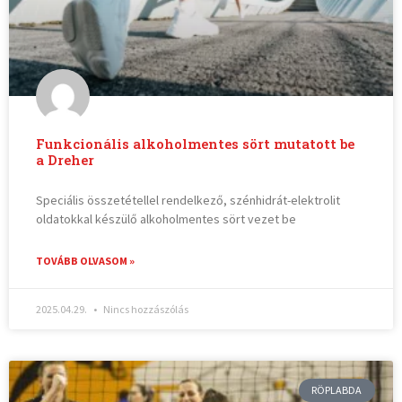
Funkcionális alkoholmentes sört mutatott be
a Dreher
Speciális összetétellel rendelkező, szénhidrát-elektrolit
oldatokkal készülő alkoholmentes sört vezet be
TOVÁBB OLVASOM »
2025.04.29.
Nincs hozzászólás
RÖPLABDA