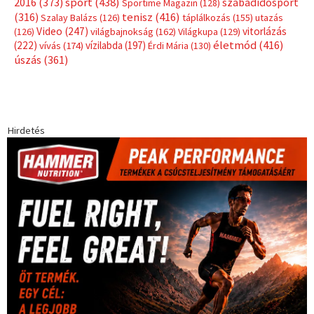
sport
(438)
2016
(373)
szabadidősport
Sportime Magazin
(128)
(316)
tenisz
(416)
Szalay Balázs
(126)
táplálkozás
(155)
utazás
Video
(247)
vitorlázás
(126)
világbajnokság
(162)
Világkupa
(129)
életmód
(416)
(222)
vívás
(174)
vízilabda
(197)
Érdi Mária
(130)
úszás
(361)
Hirdetés