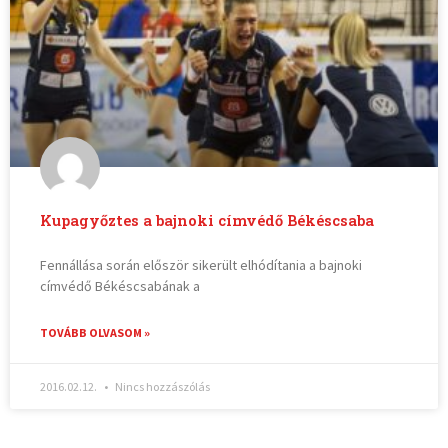
Kupagyőztes a bajnoki címvédő Békéscsaba
Fennállása során először sikerült elhódítania a bajnoki
címvédő Békéscsabának a
TOVÁBB OLVASOM »
2016.02.12.
Nincs hozzászólás