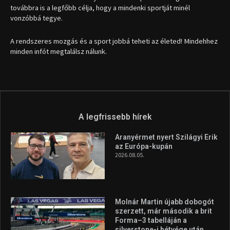
továbbra is a legfőbb célja, hogy a mindenki sportját minél
vonzóbbá tegye.
A rendszeres mozgás és a sport jobbá teheti az életed! Mindehhez
minden infót megtalálsz nálunk.
A legfrissebb hírek
Aranyérmet nyert Szilágyi Erik
az Európa-kupán
2026.08.05.
Molnár Martin újabb dobogót
szerzett, már második a brit
Forma–3 tabelláján a
silverstone-i hétvége után