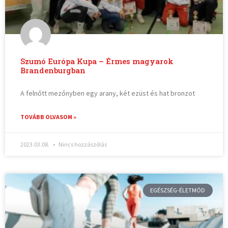
Szumó Európa Kupa – Érmes magyarok
Brandenburgban
A felnőtt mezőnyben egy arany, két ezüst és hat bronzot
TOVÁBB OLVASOM »
2023.03.08.
Nincs hozzászólás
EGÉSZSÉG-ÉLETMÓD