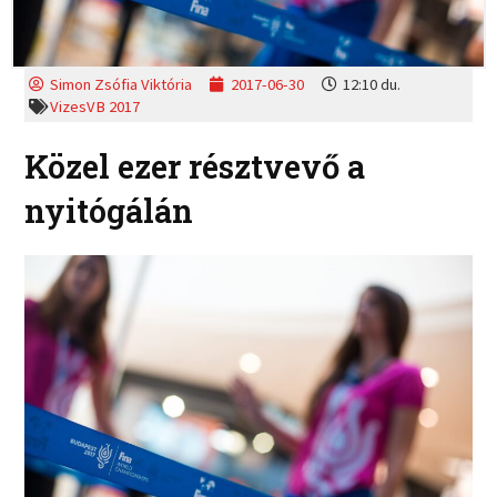
Simon Zsófia Viktória
2017-06-30
12:10 du.
VizesVB 2017
Közel ezer résztvevő a
nyitógálán