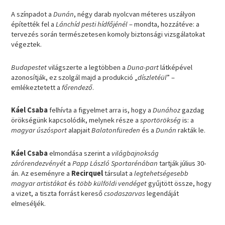
A színpadot a
Dunán
, négy darab nyolcvan méteres uszályon
építették fel a
Lánchíd pesti hídfőjénél
– mondta, hozzátéve: a
tervezés során természetesen komoly biztonsági vizsgálatokat
végeztek.
Budapestet
világszerte a legtöbben a
Duna-part
látképével
azonosítják, ez szolgál majd a produkció „
díszletéül
” –
emlékeztetett a
főrendező
.
Káel Csaba
felhívta a figyelmet arra is, hogy a
Dunához
gazdag
örökségünk kapcsolódik, melynek része a
sportörökség
is: a
magyar úszósport
alapjait
Balatonfüreden
és a
Dunán
rakták le.
Káel Csaba
elmondása szerint a
világbajnokság
zárórendezvényét
a
Papp László Sportarénában
tartják július 30-
án. Az eseményre a
Recirquel
társulat a
legtehetségesebb
magyar artistákat
és
több külföldi vendéget
gyűjtött össze, hogy
a vizet, a tiszta forrást kereső
csodaszarvas
legendáját
elmeséljék.