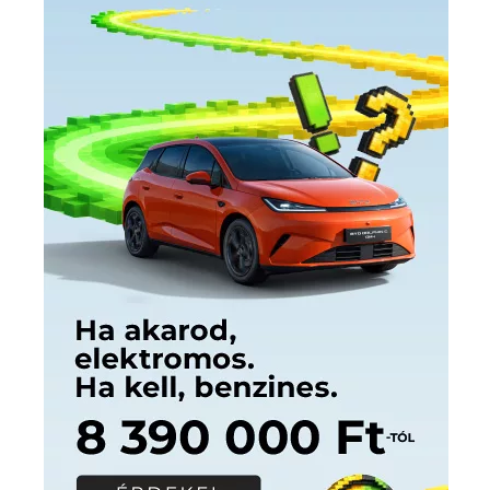
Címkék
Babos Tímea
asztalitenisz
(130)
atlétika
(144)
autosport
(123)
egészség
(240)
Bécs
(214)
Bajnokok Ligája
(168)
Birkózás
(143)
forma 1
(1165)
(530)
Európabajnokság
(173)
ferrari
(139)