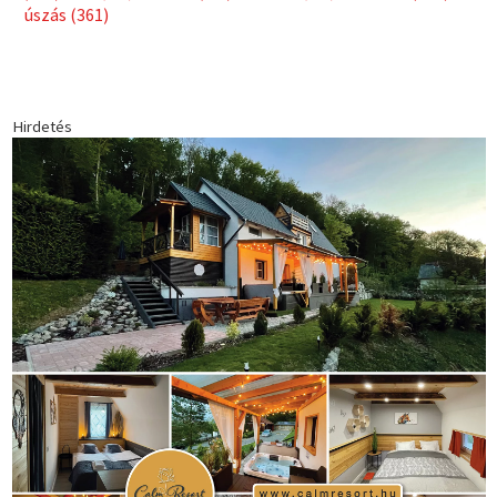
1035 Budapest, Miklós u. 7.
+36 30 471 1373
info (kukac) sportime.hu