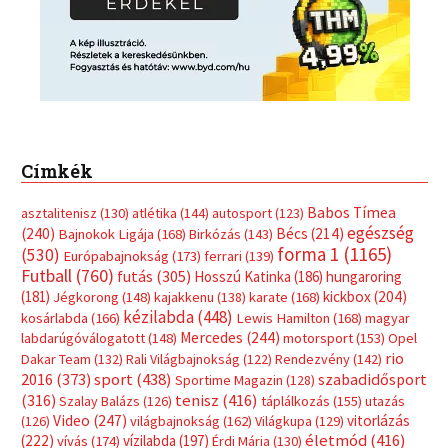
Futball
(760)
futás
(305)
Hosszú Katinka
(186)
hungaroring
(181)
kickbox
(204)
Jégkorong
(148)
kajakkenu
(138)
karate
(168)
kézilabda
(448)
kosárlabda
(166)
Lewis Hamilton
(168)
magyar
Mercedes
(244)
labdarúgóválogatott
(148)
motorsport
(153)
Opel
rio
Dakar Team
(132)
Rali Világbajnokság
(122)
Rendezvény
(142)
sport
(438)
2016
(373)
szabadidősport
Sportime Magazin
(128)
(316)
tenisz
(416)
Szalay Balázs
(126)
táplálkozás
(155)
utazás
Video
(247)
vitorlázás
(126)
világbajnokság
(162)
Világkupa
(129)
életmód
(416)
(222)
vívás
(174)
vízilabda
(197)
Érdi Mária
(130)
úszás
(361)
Hirdetés