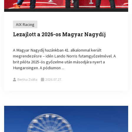
AIX Racing
Lezajlott a 2026-os Magyar Nagydíj
A Magyar Nagydíj hazánkban 41. alkalommal került
megrendezésre – idén Lando Norris futamgyőzelmével. A
brit pilóta 2025-ös győzelme után másodjára nyert a
Hungaroingen. A pódiumon ...
Bertha Zsófia
2026.07.27.