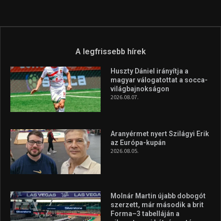
az Európa-kupán
2026.08.05.
Molnár Martin újabb dobogót
szerzett, már második a brit
Forma–3 tabelláján a
silverstone-i hétvége után
2026.08.04.
A legfrissebb videók
Az extrém időjárás és az
aszály következményeire hívja
fel a figyelmet Litkai Gergely
és a Greenpeace közös
híradója
2025.08.14.