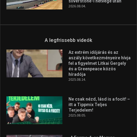
Ne csak nézd, lásd is a focit! –
itt a Tippmix Teljes
Terjedelem!
2025.08.05.
„A Forma-1-es Magyar
Nagydíj az egész nemzetnek
fontos”
2025.06.19.
Galéria