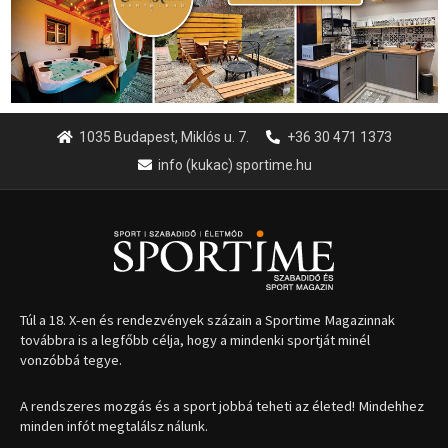
Túl a 18. X-en és rendezvények százain a Sportime Magazinnak
továbbra is a legfőbb célja, hogy a mindenki sportját minél
vonzóbbá tegye.
A rendszeres mozgás és a sport jobbá teheti az életed! Mindehhez
minden infót megtalálsz nálunk.
A legfrissebb hírek
Huszty Dániel irányítja a
magyar válogatottat a socca-
világbajnokságon
2026.08.07.
Aranyérmet nyert Szilágyi Erik