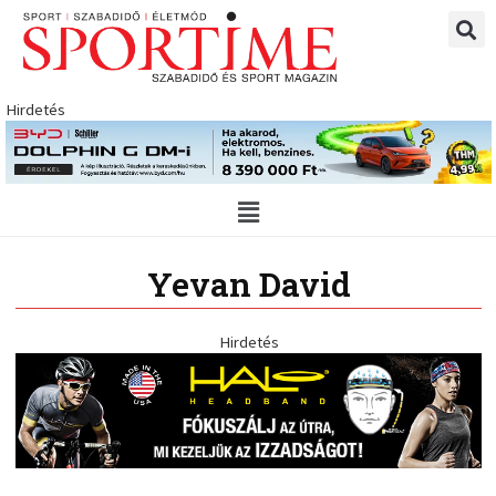
Skip
to
content
Hirdetés
Main
Menu
Yevan David
Hirdetés