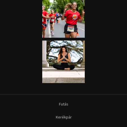
Futás
Kerékpár
Extrém Sportok
Fitnesz
Egyéb szabadidősport
Túra-Utazás
Lovassport
Közösségi sport