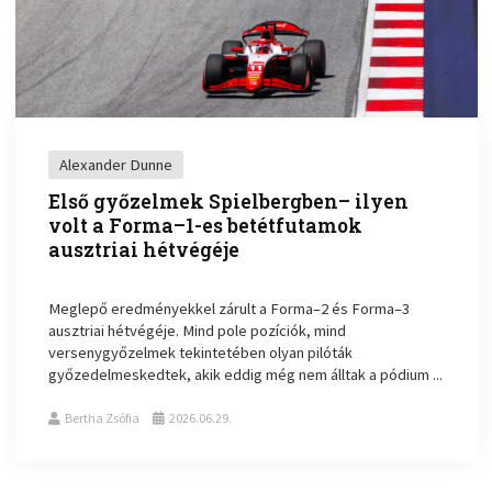
Alexander Dunne
Első győzelmek Spielbergben– ilyen
volt a Forma–1-es betétfutamok
ausztriai hétvégéje
Meglepő eredményekkel zárult a Forma–2 és Forma–3
ausztriai hétvégéje. Mind pole pozíciók, mind
versenygyőzelmek tekintetében olyan pilóták
győzedelmeskedtek, akik eddig még nem álltak a pódium ...
Bertha Zsófia
2026.06.29.