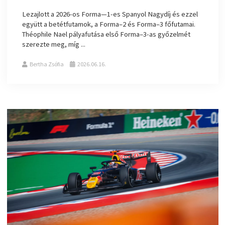
Lezajlott a 2026-os Forma—1-es Spanyol Nagydíj és ezzel
együtt a betétfutamok, a Forma–2 és Forma–3 főfutamai.
Théophile Nael pályafutása első Forma–3-as győzelmét
szerezte meg, míg ...
Bertha Zsófia
2026.06.16.